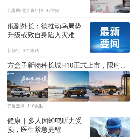
回应
北青网-北京青年报
47跟贴
俄副外长：德推动乌局势
升级或致自身陷入灾难
新华社
341跟贴
方盒子新物种长城H10正式上市，限时换新价20.18万元起
齐鲁壹点
110跟贴
健康 | 多人因蝉鸣听力受
损，医生紧急提醒