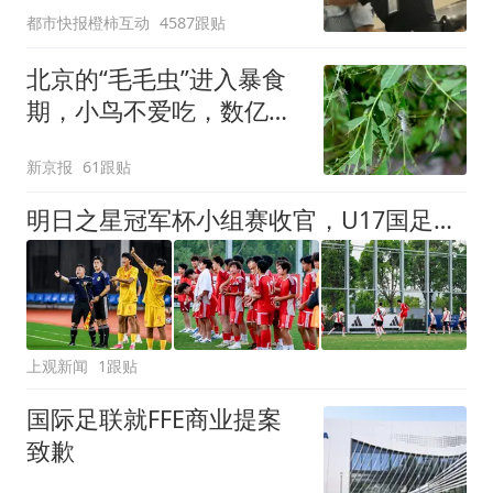
都市快报橙柿互动
4587跟贴
拒绝登机决定由航司作
出；亲历者：曾承诺免费
北京的“毛毛虫”进入暴食
改签但没兑现
期，小鸟不爱吃，数亿头
小蜂迎战
新京报
61跟贴
明日之星冠军杯小组赛收官，U17国足、上海队都晋级四强，东道主会师决赛？
上观新闻
1跟贴
国际足联就FFE商业提案
致歉