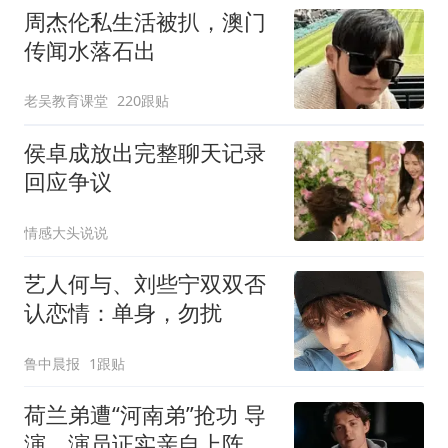
周杰伦私生活被扒，澳门
传闻水落石出
老吴教育课堂
220跟贴
侯卓成放出完整聊天记录
回应争议
情感大头说说
艺人何与、刘些宁双双否
认恋情：单身，勿扰
鲁中晨报
1跟贴
荷兰弟遭“河南弟”抢功 导
演，演员证实亲自上阵