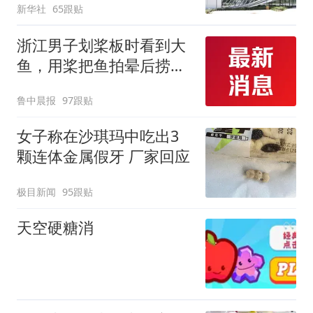
新华社
65跟贴
浙江男子划桨板时看到大
鱼，用桨把鱼拍晕后捞
起；当事人：鱼重7斤6
鲁中晨报
97跟贴
两，做成红烧辣子鱼块，
味道很好
女子称在沙琪玛中吃出3
颗连体金属假牙 厂家回应
极目新闻
95跟贴
天空硬糖消