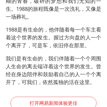
多地要求领导干部带头休假
糊的青春，破碎的梦想和我们无知的一
生。1988的旅程既像是一次洗礼，又像是
村民谈“梅姨”：叫的其实是“媒姨”
一场葬礼。
泰国一女公务员妆容引争议 本人回应
郑国霖回应去景区上班被保安拦下
1988是有生命的，他伴随着每一个车主看
感觉全东北都在等7号
着这个世界的发生。握过方向盘的人一个
个离开了，可是车，依旧停在那里。
东方甄选被判赔偿江小白30万元
奋进开新局 实干挑大梁
我们是有生命的，我们伴随着一个个周围
人生命的离去端详着这个世界的发生。曾
经在身边陪伴和鼓励着自己的人一个个离
开了，可我们，依然孤独的活在这里。
打开网易新闻体验更佳