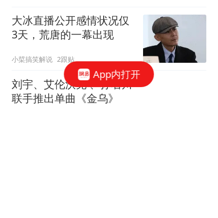
大冰直播公开感情状况仅
3天，荒唐的一幕出现
小梊搞笑解说
2跟贴
App内打开
刘宇、艾伦沃克 、孙名川
联手推出单曲《金乌》
北青网-北京青年报
宋慧乔分享旅游照片：白
衣牛仔裤好清爽
笑猫说说
2跟贴
郭富城凌晨4点为太太送