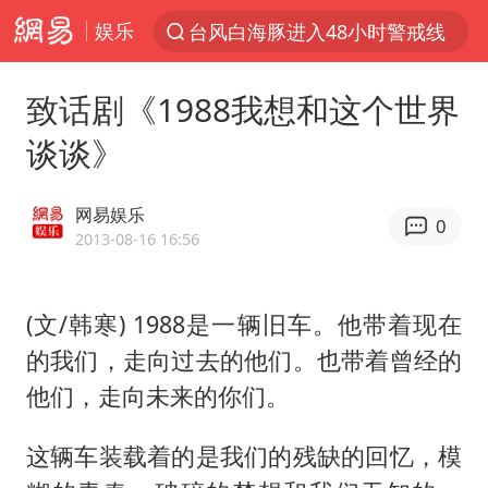
娱乐
以“新”破局 首发经济点亮城市消费活力
中方回应是否在太平洋海底开采稀土
致话剧《1988我想和这个世界
宇树科技发行价格150.80元/股
谈谈》
外交部发言人就广岛核爆81周年等答记者问
吉林一“温度计大楼”读数爆表
网易娱乐
0
贵州轮胎子公司获美国退税8136万
2013-08-16 16:56
台风白海豚影响中国已成定局
(文/韩寒) 1988是一辆旧车。他带着现在
我国编制完成新版全月地质图
的我们，走向过去的他们。也带着曾经的
中国五箭齐发反制美国
他们，走向未来的你们。
27岁女子成组织卖淫集团主犯被通缉
女子利用漏洞0元薅走3000多件家电
这辆车装载着的是我们的残缺的回忆，模