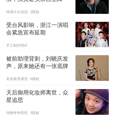
情感大头说说
3跟贴
受台风影响，浙江一演唱
会紧急宣布延期
手工制作阿歼
被前助理背刺，刘晓庆发
声，原来她还有一张底牌
老吴教育课堂
6跟贴
天后御用化妆师离世，众
星追思
动物奇奇怪怪
3跟贴