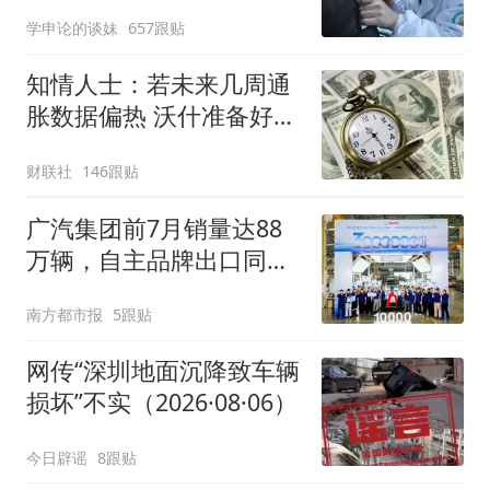
学申论的谈妹
657跟贴
知情人士：若未来几周通
胀数据偏热 沃什准备好加
息
财联社
146跟贴
广汽集团前7月销量达88
万辆，自主品牌出口同比
增130%
南方都市报
5跟贴
网传“深圳地面沉降致车辆
损坏”不实（2026·08·06）
今日辟谣
8跟贴