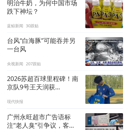
明治牛奶，为何中国市场
跌下神坛？
蓝鲸新闻
30跟贴
台风“白海豚”可能吞并另
一台风
央视新闻
207跟贴
2026苏超百球里程碑！南
京队9号王天润获
颁“100”纪念球衣
现代快报
广州永旺超市广告语标
注“老人臭”引争议，客服