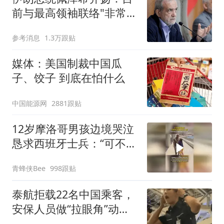
前与最高领袖联络"非常困
难"
参考消息
1.3万跟贴
媒体：美国制裁中国瓜
子、饺子 到底在怕什么
中国能源网
2881跟贴
12岁摩洛哥男孩边境哭泣
恳求西班牙士兵：“可不可
以不要把我遣返回国”
青蜂侠Bee
998跟贴
泰航拒载22名中国乘客，
安保人员做“拉眼角”动
作，泰国机场最新回应：