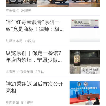
齐鲁壹点
24跟贴
辅仁红霉素眼膏“原研一
致”竟是商标！律师：极易
误导消费者，不妥
红星资本局
71跟贴
纵览原创 | 保定一餐馆7
年店内禁烟，宁愿少做生
意也决不妥协，店内清清
北青网-北京青年报
2跟贴
爽爽是最大收获，老板呼
吁全民抵制室内吸烟
神21乘组返回后首次公开
亮相
界面新闻
511跟贴