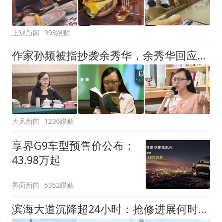
上观新闻
993跟贴
作家孙频被指抄袭余秀华，余秀华回应：看到了，给老子等着
大风新闻
1236跟贴
享界G9车型预售价公布：
43.98万起
界面新闻
5352跟贴
滨海大道沉降超24小时：抢修进展何时公布？道路拥堵能否化解？