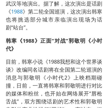
谷歌首席科学家Jeff Dean离职创业
武汉等地演出。据了解，这次演出是话剧
人贩子“梅姨”真实姓名曝光
《
1988
》第二轮全国巡演，这次演出韩寒
如何把百年大党建设得更加坚强有力
也将挑选部分城市亲临演出现场为话
剧“站台”。
一枚俄导弹都没击落 泽连斯基发声
多专业取消艺考 文化工作者要有文化
韩寒《
1988
》正面“对战”郭敬明《小时
“银行午休1.5小时”留个窗口行不行
代》
41岁女子为鼓励女儿考上985研究生
目前，韩寒小说《1988我想和这个世界谈
总书记关心百姓身边这些民生大事
谈》改编同名话剧将在全国第二轮巡演的
消息与郭敬明《小时代2》上映档期碰
撞，日前，一直将韩寒和郭敬明进行对比
的媒体和粉丝，也开始在网络展开“唇枪
舌战”，双方围绕话剧的艺术性和郭敬明