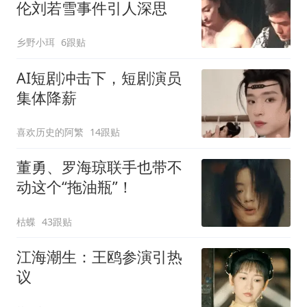
伦刘若雪事件引人深思
乡野小珥
6跟贴
AI短剧冲击下，短剧演员
集体降薪
喜欢历史的阿繁
14跟贴
董勇、罗海琼联手也带不
动这个“拖油瓶”！
枯蝶
43跟贴
江海潮生：王鸥参演引热
议