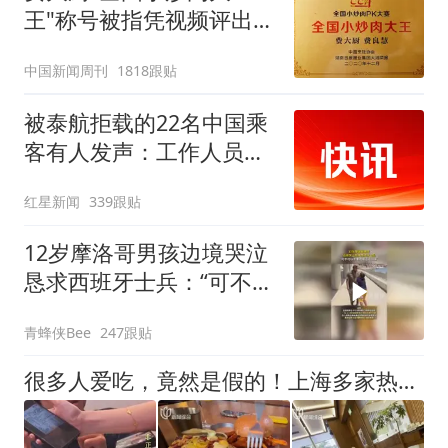
王"称号被指凭视频评出
官方回应
中国新闻周刊
1818跟贴
被泰航拒载的22名中国乘
客有人发声：工作人员承
诺免费改签，最后却自费
红星新闻
339跟贴
买机票回国
12岁摩洛哥男孩边境哭泣
恳求西班牙士兵：“可不可
以不要把我遣返回国”
青蜂侠Bee
247跟贴
很多人爱吃，竟然是假的！上海多家热门餐饮店被曝光，网友热议