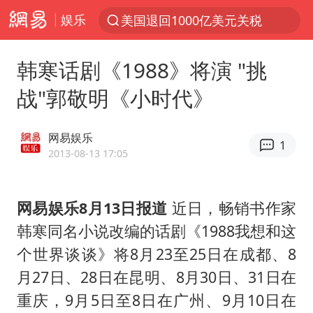
娱乐
美国退回1000亿美元关税
探寻“技能+”促就业创业新路
韩寒话剧《1988》将演 "挑
李亚鹏向地铁吐血女孩捐99999元
战"郭敬明《小时代》
被泰航拒载中国乘客：免费改签没兑现
台风白海豚可能在浙江登陆
网易娱乐
1
38岁山东财大教授刘海明逝世
2013-08-13 17:05
因凡蒂诺首次公开道歉
网易娱乐8月13日报道
近日，畅销书作家
13岁少年白天写作业晚上夜市炒粉
韩寒同名小说改编的话剧《1988我想和这
《Monica》填词人黎彼得去世
个世界谈谈》将8月23至25日在成都、8
FIFA官方支持因凡蒂诺
月27日、28日在昆明、8月30日、31日在
陕西柞水遭遇暴雨五千余户群众转移
重庆，9月5日至8日在广州、9月10日在