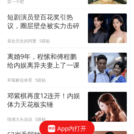
笑一个吧
短剧演员登百花奖引热
议，圈层壁垒被实力击碎
喜欢历史的阿繁
5跟贴
离婚9年，程愫和傅程鹏
给内娱离异夫妻上了一课
草莓解说体育
5跟贴
邓紫棋再度12连开！内娱
体力天花板实锤
情感大头说说
5跟贴
App内打开