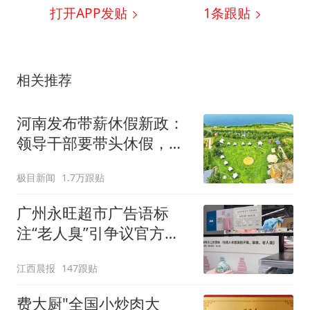
打开APP发贴
1
条跟贴
相关推荐
河南发布带薪休假新政：
领导干部要带头休假，推
动全员应休尽休、休满休
极目新闻
1.7万跟贴
足；鼓励3-7天弹性长假，
构建“周五半天+周末+年
广州永旺超市广告语标
假”短途度假模式
注“老人臭”引争议官方回
应：统一上报反馈，门店
江西晨报
147跟贴
核实完毕后会回电
费大厨"全国小炒肉大