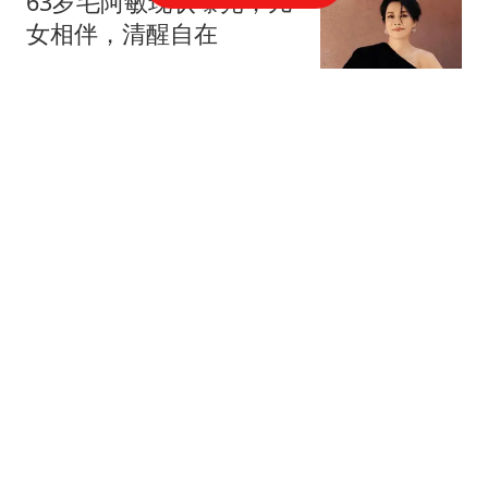
63岁毛阿敏现状曝光，儿
女相伴，清醒自在
老吴教育课堂
12跟贴
黄尧专访|之前的每一个
决定成就了今天的自己
可乐谈情感
1跟贴
不再隐瞒！知名女演员怒
斥前夫
探源历史
6跟贴
香港知名女星离婚，强势
回归