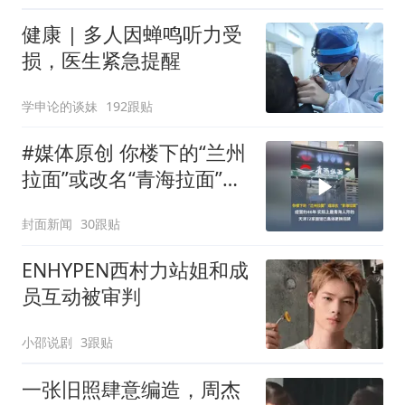
健康 | 多人因蝉鸣听力受
损，医生紧急提醒
学申论的谈妹
192跟贴
#媒体原创 你楼下的“兰州
拉面”或改名“青海拉面”，
经营约40年，实际上是青
封面新闻
30跟贴
海人开的，天津72家面馆
已集体更换招牌
ENHYPEN西村力站姐和成
员互动被审判
小邵说剧
3跟贴
一张旧照肆意编造，周杰