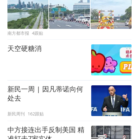
南方都市报
4跟贴
天空硬糖消
新民一周 | 因凡蒂诺向何
处去
新民周刊
162跟贴
中方接连出手反制美国 精
准打击7家实体