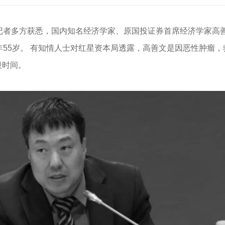
记者多方获悉，国内知名经济学家、原国投证券首席经济学家高
年55岁。 有知情人士对红星资本局透露，高善文是因恶性肿瘤，
段时间。