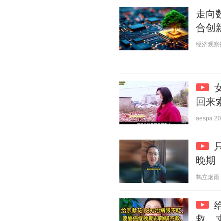
走向
合创
经济观察报 2
回来
aespa 20
晚期
鹤立烟雨 20
救，