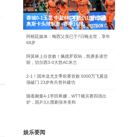
蓉城0-1玉昆 中超6轮不胜仍13分领跑
奥斯卡头球制胜+赛季16球
阿根廷媒体：梅西父亲已于7日晚去世，享年
68岁
阿莫林上任首败！佩德罗双响，凯赛多凌空
斩，切尔西3-0大胜AC米兰
2-1！国米送尤文季前赛首败 5000万飞翼连
场破门 23岁奇兵替补建功
随着蒯曼4-1早田希娜，WTT横滨赛四强出
炉，国乒3人围剿张本美和
娱乐要闻