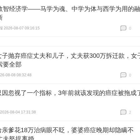
数智经济学——马学为魂、中学为体与西学为用的
新
026-08-07 09:16:15
0
跟贴
0
女子抛弃癌症丈夫和儿子，丈夫获300万拆迁款，女
索要全部
26-08-08 08:32:48
0
跟贴
0
只因忽视了一个指标，3年前就该发现的癌症被拖成
26-08-04 17:31:38
2
跟贴
2
给亲爹花18万治病眼不眨，婆婆癌症晚期却隐瞒不
丈夫怒提离婚