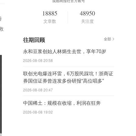
成都商报社官方账号
18885
48950
善
文章数
关注度
救
往期回顾
全部
永和豆浆创始人林炳生去世，享年70岁
2026-08-08 20:58
联创光电爆连环雷，6万股民踩坑！浙商证
券国信证券曾连发多份研报“高位唱多”
2026-08-08 20:47
中国稀土：规模在收缩，利润在狂奔
2026-08-08 19:02