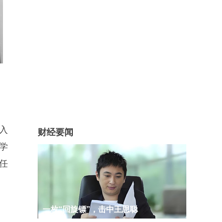
入
财经要闻
学
任
一枚“回旋镖”，击中王思聪