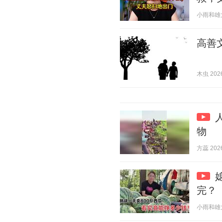
小雨和雄大 2
高善
木虫 2026
物
方蕊 2026
完？
小雨和雄大 2