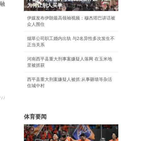
金融
为何让别人买单
伊媒发布伊朗最高领袖视频：穆杰塔巴讲话被
众人围住
烟草公司职工婚内出轨 与2名异性多次发生不
正当关系
河南西平县重大刑事案嫌疑人落网 在玉米地
里被抓获
西平县重大刑案嫌疑人被抓:从事砸墙等杂活
住城中村
体育要闻