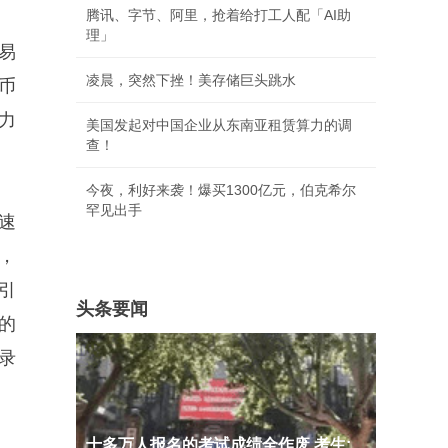
腾讯、字节、阿里，抢着给打工人配「AI助
理」
易
凌晨，突然下挫！美存储巨头跳水
民币
力
美国发起对中国企业从东南亚租赁算力的调
查！
今夜，利好来袭！爆买1300亿元，伯克希尔
罕见出手
速
，
引
头条要闻
的
录
十多万人报名的考试成绩全作废 考生: