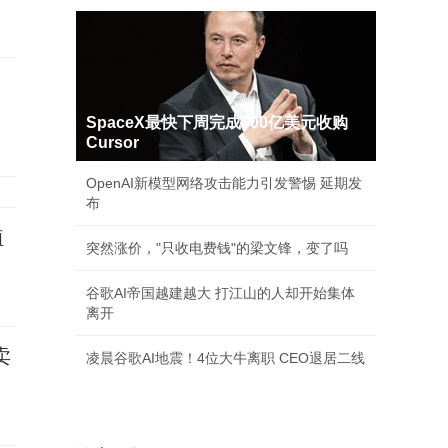
SpaceX最快下周完成600亿美元收购
Cursor
OpenAI新模型网络攻击能力引发警惕 延期发
布
植
突然涨价，"只收电费钱"的梁文锋，变了吗
谷歌AI帝国越建越大 打江山的人却开始集体
离开
卖
凌晨谷歌AI地震！4位大牛离职 CEO退居二线