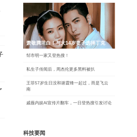
融
萧敬腾坦白！与大14岁妻子选择丁克
子
邹市明一家又登热搜！
私生子传闻后，周杰伦更多黑料被扒
王菲57岁生日没和谢霆锋一起过，而是飞云
南
了
戚薇内娱AI宣传片翻车，一日登热搜引发讨论
科技要闻