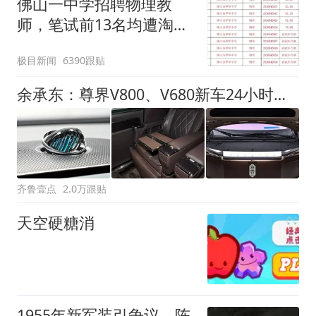
佛山一中学招聘物理教
师，笔试前13名均遭淘
汰？教育局：已叫停招
极目新闻
6390跟贴
聘，成立调查组全面核查
余承东：尊界V800、V680新车24小时大定突破3500台
齐鲁壹点
2.0万跟贴
天空硬糖消
1955年新军装引争议，陈