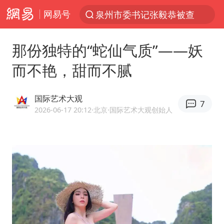
网易号
“电影+”如何激发千亿级消费新活力？
沙特土耳其巴基斯坦签署共同防务协议
那份独特的“蛇仙气质”——妖
台风白海豚已进入24小时警戒线
而不艳，甜而不腻
中医教你一招提升气血
全球首个长时储能一体化产业园量产
国际艺术大观
7
2026-06-17 20:12
·北京
·国际艺术大观创始人
四川宜宾市高县4.9级地震致1人死亡
上海：台风白海豚或将带来龙卷风
胜宏科技：股票交易异常波动
中巨芯：上半年归母净利润1405.77万元
美股存储板块集体大跌
U17国足点球大战淘汰河床晋级决赛