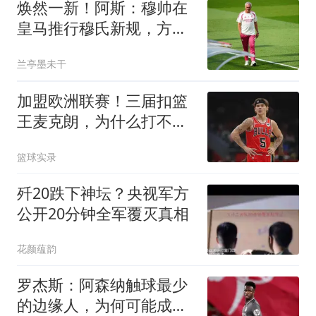
焕然一新！阿斯：穆帅在
皇马推行穆氏新规，方方
面面管理球员生活
兰亭墨未干
加盟欧洲联赛！三届扣篮
王麦克朗，为什么打不了
NBA？
篮球实录
歼20跌下神坛？央视军方
公开20分钟全军覆灭真相
花颜蕴韵
罗杰斯：阿森纳触球最少
的边缘人，为何可能成为