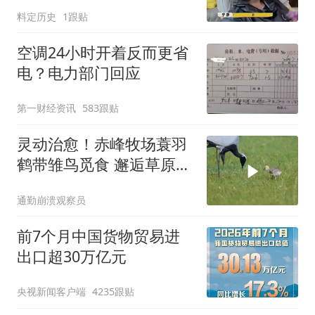
搭配超养眼
料定历史
1跟贴
空调24小时开着反而更省
电？电力部门回应
第一财经资讯
583跟贴
灵动治愈！赤峰牧场蓑羽
鹤带雏鸟觅食 邂逅草原生
态之美
通勤崩溃观察员
前7个月中国货物贸易进
出口超30万亿元
央视新闻客户端
4235跟贴