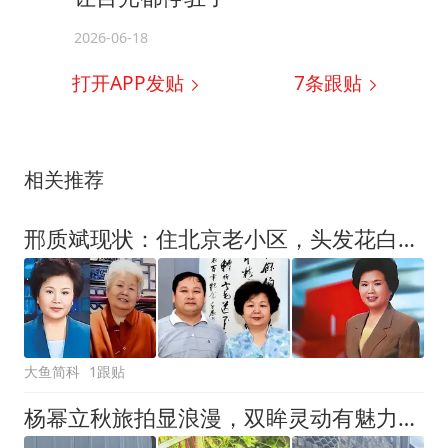
2026-06-18
打开APP发贴
7
条跟贴
相关推荐
邢质斌现状：住北京老小区，头发花白打扮朴素，照顾家人颐养天年
大鱼简科
1跟贴
杨幂立秋旅拍显浪漫，双眸灵动有魅力，山野逗猫诠释人美心善