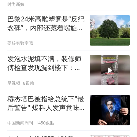
时尚新娘
巴黎24米高雕塑竟是“反纪
念碑”，内部还藏着螺旋阶
梯
硬核实验室哦
发泡水泥填不满，装修师
傅检查发现漏到楼下：出
风口未延伸到外墙
星视频
8跟贴
穆杰塔巴被指给总统下"最
后警告" 爆料人发声意味
深长
中国新闻周刊
1450跟贴