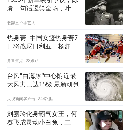
赓一句话逗笑全场，叶
帅：你这个家伙
老踝是个手艺人
热身赛|中国女篮热身赛7
日将战尼日利亚，杨舒予
有望出战
齐鲁壹点
28跟贴
台风"白海豚"中心附近最
大风力已达15级 最新研判
央视新闻客户端
844跟贴
刘嘉玲化身霸气女王，何
赛飞成灵动小白兔，二人