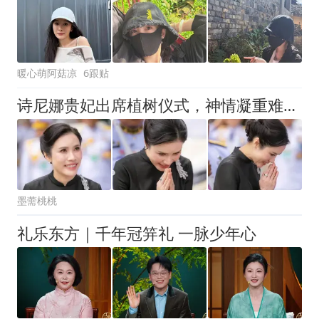
暖心萌阿菇凉
6跟贴
诗尼娜贵妃出席植树仪式，神情凝重难展笑颜
墨薷桃桃
礼乐东方｜千年冠笄礼 一脉少年心