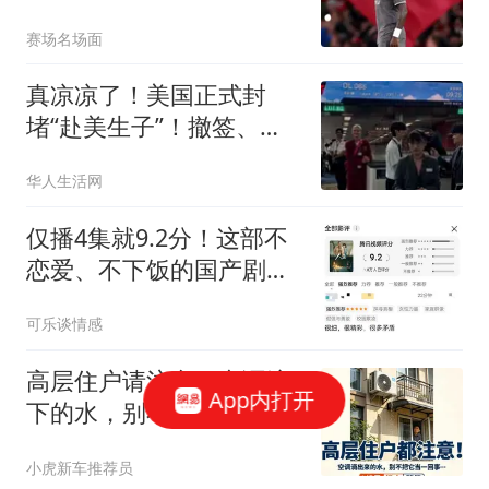
关键先生？
赛场名场面
真凉凉了！美国正式封
堵“赴美生子”！撤签、终
身禁入，连孩子美国籍都
华人生活网
要动！您支持吗？
仅播4集就9.2分！这部不
恋爱、不下饭的国产剧，
让我熬到凌晨三点
可乐谈情感
高层住户请注意！空调滴
App内打开
下的水，别不当回事
儿……
小虎新车推荐员