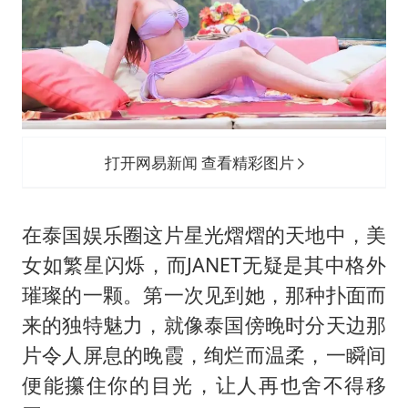
“今天得有40℃了吧 为啥还不预警”
名创优品回应女子吐槽内裤质量差
欧阳娜娜窦靖童好搭
中国女篮70-67险胜尼日利亚女篮
“新疆阿勒泰八月能滑雪”不实
打开网易新闻 查看精彩图片
国防部：坚决反制任何闹海挑衅图谋
夯实基础开新局
在泰国娱乐圈这片星光熠熠的天地中，美
女如繁星闪烁，而JANET无疑是其中格外
璀璨的一颗。第一次见到她，那种扑面而
来的独特魅力，就像泰国傍晚时分天边那
片令人屏息的晚霞，绚烂而温柔，一瞬间
便能攥住你的目光，让人再也舍不得移