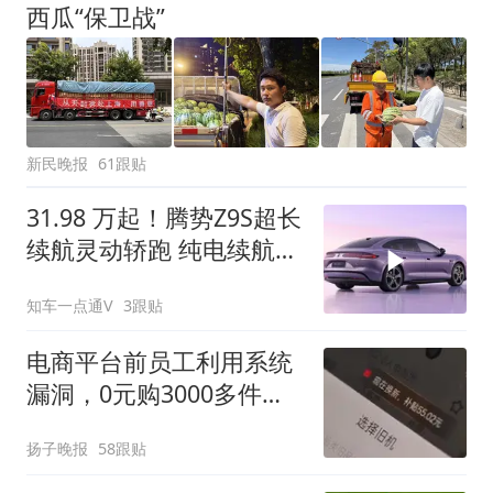
西瓜“保卫战”
新民晚报
61跟贴
31.98 万起！腾势Z9S超长
续航灵动轿跑 纯电续航
1100公里
知车一点通V
3跟贴
电商平台前员工利用系统
漏洞，0元购3000多件家
电！
扬子晚报
58跟贴