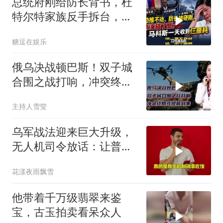
总统府刚给防长背书，杜
特尔特家族反手拆台，马
科斯连挨两刀
糖逗在娱乐
俄乌决战顿巴斯！双子城
合围之战打响，冲突终局
或提前到来
主持人雪莹
乌军战法迎来巨大升级，
无人机司令放话：让普京
看看，谁才是赢家
花漾夜雨飘雪
他带着千万级翡翠来鉴
宝，古玉拍卖看呆众人