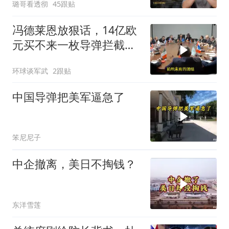
璐哥看透彻
45跟贴
冯德莱恩放狠话，14亿欧
元买不来一枚导弹拦截！
基辅的夜，太黑了
环球谈军武
2跟贴
中国导弹把美军逼急了
笨尼尼子
中企撤离，美日不掏钱？
东洋雪莲