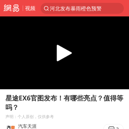
视频
河北发布暴雨橙色预警
台风“白海豚”登陆 各地各部门全力应对
人形机器人第一股
多地银行上调存款利率
上海地铁4条线路全线停运
白海豚路径图
宇树申购 中一签有望赚20万元
00:00
02:19
4.2平卫生间补漏注胶花1.55万
Play
Ent
full
武汉3名城管协管员殴打摊主被刑拘
星途EX6官图发布！有哪些亮点？值得等
吗？
律师谈贾冰私人饭局被偷拍
声明：个人原创，仅供参考
男子结婚8年3个女儿都不是亲生
汽车天涯