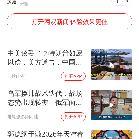
白海豚可深入内陆制造大范围风雨
3
安徽
面对面丨蔡磊：与渐冻症抗争 纵使不敌 也不屈服
打开网易新闻 体验效果更佳
NBA传奇教练老尼尔森去世
手机真会“偷听”我们说话吗
加沙约14万栋建筑被完全摧毁
中美谈妥了？特朗普如愿
5万小车卖不动 微型代步车集体遇冷
以偿，美方通告，中国增
购48.8万吨大豆
“皋”在低处
一饮山河
打开APP
从科技创新看开局起步的时与势
乌军换帅战术迭代，战场
态势出现转变，俄军面临
严峻兵员压力
邮轮摄影师阿嗵
打开APP
郭德纲于谦2026年天津春