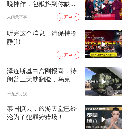
晚神作，包袱抖到你缺氧
笑到肚子疼！
人间天下事
打开APP
听完这个消息，请保持冷
静(1)
打开APP
泽连斯基白宫刚报喜，特
朗普三天就翻脸，乌克兰
最想要的导弹没了
附允历史观
泰国慎去，旅游天堂已经
沦为了犯罪狩猎场！