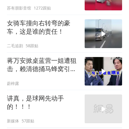
苏有朋影音馆
1272跟贴
女骑车撞向右转弯的豪
车，这是谁的责任！
二毛追剧
58跟贴
蒋万安掀桌蓝营一姐遭狙
击，赖清德捅马蜂窝引风
波！
蔚梓露
讲真，是球网先动手
的！！！
新媒体
57跟贴