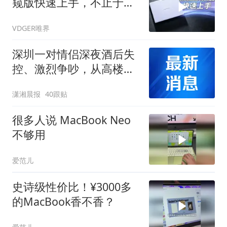
窥版快速上手，不止于轻
薄！
VDGER唯界
深圳一对情侣深夜酒后失
控、激烈争吵，从高楼上
接连抛下笔记本电脑、玻
潇湘晨报
40跟贴
璃酒瓶，两人因高空抛物
罪双双获刑
很多人说 MacBook Neo
不够用
爱范儿
史诗级性价比！¥3000多
的MacBook香不香？