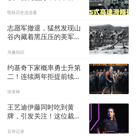
进入“倒计时”？
怪味历史连连看
志愿军撤退，猛然发现山
谷内藏着黑压压的美军，
师长涌起大胆念头
兴趣知识
约基奇下家概率勇士升第
二！连续两年拒提前续约
为3.595亿或亏惨
张发林
王艺迪伊藤同时吃到黄
牌，引发关注！这位裁判
已经出示6张黄牌
豆哥记录