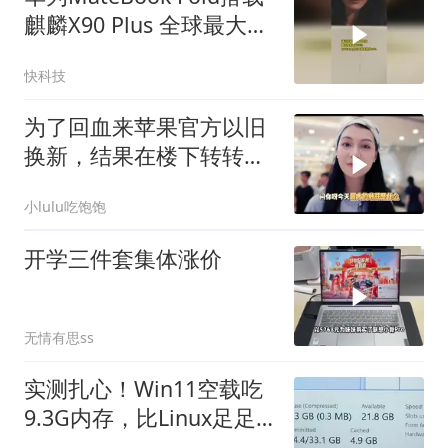
麒麟X90 Plus 全球最大双
层OLED折叠本 24999元
快科技
起
为了回血来苹果官方以旧
换新，结果在楼下转转多
卖了
小lulu吃饱饱
开学三件套集体涨价
无情有思ss
实测扎心！Win11空载吃
9.3G内存，比Linux足足
多一倍