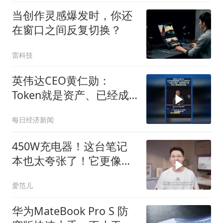
当创作灵感爆发时，你还
在窗口之间反复切换？
雷科技
英伟达CEO黄仁勋：
Token就是资产、已经成
为获利的营收单位
每日经济新闻
450W充电器！这台笔记
本也太夸张了！它更像是
在问你：游戏本到底能被
爱范儿
做到多夸张？
华为MateBook Pro S 防