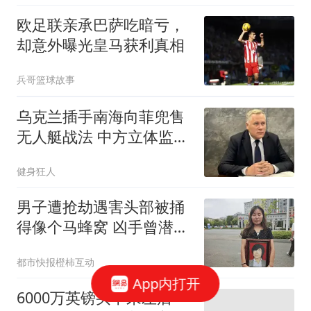
欧足联亲承巴萨吃暗亏，
却意外曝光皇马获利真相
兵哥篮球故事
乌克兰插手南海向菲兜售
无人艇战法 中方立体监控
全开
健身狂人
男子遭抢劫遇害头部被捅
得像个马蜂窝 凶手曾潜逃
30年
都市快报橙柿互动
App内打开
6000万英镑买不来左后