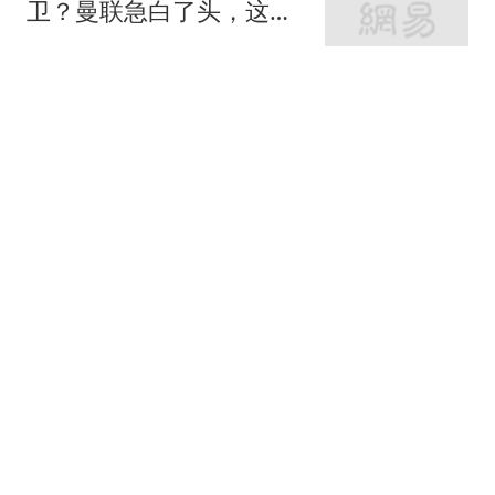
卫？曼联急白了头，这个
美国国脚才是真香选择曼
带你逛体坛
联的左后卫问题，早就不
是秘密了
牛弹琴：俄乌双方彻底杀
红眼 俄官员光天化日下被
暗杀
现代快报
没同居不知道，我那高冷
女友私下竟是这副德行，
太真实！
风起见你
余姚雷电黄色预警！台
风“白海豚”预计9日下午至
夜间登陆