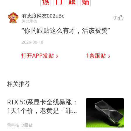
有态度网友002uBc
0
河北承德
“你的跟贴这么有才，活该被赞”
2026-06-18
打开APP发贴
1
条跟贴
相关推荐
RTX 50系显卡全线暴涨：
1天1个价，老黄是「罪
人」？
雷科技
7跟贴