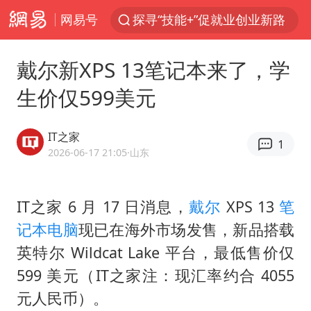
网易号
探寻“技能+”促就业创业新路
维持强台风级！白海豚直奔华东沿海
戴尔新XPS 13笔记本来了，学
印度暴发金迪普拉病毒
生价仅599美元
41岁女子为鼓励女儿考上985研究生
24小时不关空调 电费反而更低？
IT之家
1
美国退回1000亿美元关税
2026-06-17 21:05
·山东
“事业单位招聘不是人情买卖”
IT之家 6 月 17 日消息，
戴尔
XPS 13
笔
小伙靠AI减肥 45天瘦40斤进了ICU
记本电脑
现已在海外市场发售，新品搭载
李亚鹏向地铁吐血女孩捐99999元
英特尔 Wildcat Lake 平台，最低售价仅
新华社权威快报|我国编制完成新版全月地质图
599 美元（IT之家注：现汇率约合 4055
80后女柜员逆袭成4200亿银行副行长
元人民币）。