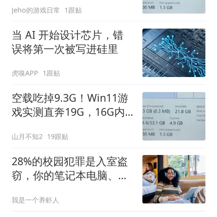
Jeho的游戏日常
1跟贴
当 AI 开始设计芯片，错
误将第一次被写进硅里
虎嗅APP
1跟贴
空载吃掉9.3G！Win11游
戏实测直奔19G，16G内
存根本扛不住
山月不知2
19跟贴
28%的校园犯罪是入室盗
窃，你的笔记本电脑、手
机和自行车谁来兜底？
我是一个养虾人