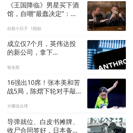
《王国降临》男星买下酒
馆，自嘲“最蠢决定”：想
开中世纪酒吧喝酒吃肉
自愈小日子
1跟贴
成立仅7个月，英伟达投
的新公司，拿下
Anthropic 680亿AI大单
智东西
16强出10席！张本美和苦
战5局，陈熠下轮对手敲
定：女单1号种子
大嘴说台球
导弹就位、白皮书摊牌、
收尸合同签好，日本备战