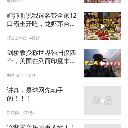
胖达公主
婶婶听说我请客带全家12
口霸坐开吃，龙虾茅台点
到飞起，我没发
叮当当科技
4跟贴
剑桥教授称世界强国仅四
个，美国在列而印度未入
选
书慧我心
4跟贴
讲真，是球网先动手
的！！！
新媒体
57跟贴
论背景音乐的重要性！！