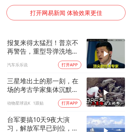
多地银行上调存款利率
面对面丨蔡磊：与渐冻症抗争 纵使不敌 也不屈服
打开网易新闻 体验效果更佳
5万小车卖不动 微型代步车集体遇冷
NBA传奇教练老尼尔森去世
报复来得太猛烈！普京不
手机真会“偷听”我们说话吗
再警告，重型导弹洗地，
上半年全球新能源乘用车销量1122万台
连端美日两大命门
汽车乐乐说
打开APP
加沙约14万栋建筑被完全摧毁
从科技创新看开局起步的时与势
三星堆出土的那一刻，在
场的考古学家集体沉默
了，颠覆所有人的认知
动物星球说K
1跟贴
打开APP
台军要搞10天9夜大演
习，解放军早已到位，美