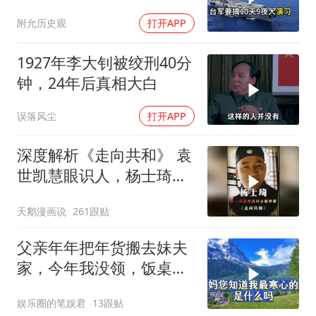
国那套“保台”承诺早就变
附允历史观
打开APP
味了
1927年李大钊被绞刑40分
钟，24年后真相大白
误落风尘
打开APP
深度解析《走向共和》 袁
世凯慧眼识人，杨士琦确
实不一般
天鹅漫画说
261跟贴
父亲年年把年货搬去妹夫
家，今年我没领，饭桌上
儿子一句话全家沉默
娱乐圈的笔娱君
13跟贴