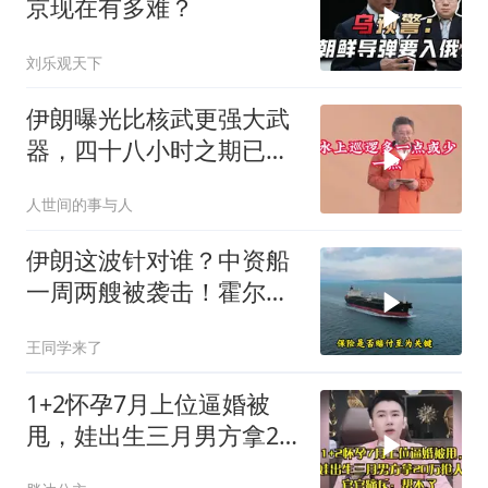
京现在有多难？
刘乐观天下
伊朗曝光比核武更强大武
器，四十八小时之期已
到，美军难以取胜
人世间的事与人
伊朗这波针对谁？中资船
一周两艘被袭击！霍尔木
兹海峡的“安全走廊”神话
王同学来了
彻底破灭！
1+2怀孕7月上位逼婚被
甩，娃出生三月男方拿20
万抢人，官官痛斥