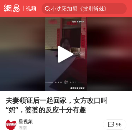
视频
小沈阳加盟《披荆斩棘》
台风“白海豚”登陆 各地各部门全力应对
白海豚雨量超越利奇马、巴威
人形机器人第一股
上海地铁4条线路全线停运
宇树申购 中一签有望赚20万元
4.2平卫生间补漏注胶花1.55万
00:00
00:19
白海豚路径图
Play
Ent
full
武汉3名城管协管员殴打摊主被刑拘
夫妻领证后一起回家，女方改口叫
“妈”，婆婆的反应十分有趣
律师谈贾冰私人饭局被偷拍
男子结婚8年3个女儿都不是亲生
星视频
96
湖南