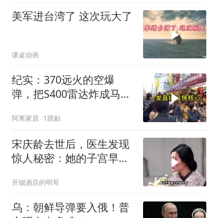
美军进台湾了 这次玩大了
课桌动画
纪实：370远火的空爆
弹，把S400雷达炸成马蜂
窝，靶标惨状让台军急眼
阿离家居
1跟贴
了
宋庆龄去世后，医生发现
惊人秘密：她的子宫早就
没了
开烟酒店的明哥
乌：朝鲜导弹要入俄！普