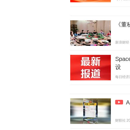
《董
新浪财经 20
Sp
设
每日经济新闻
财联社 202