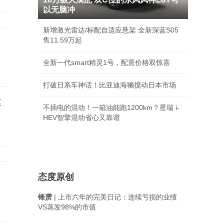
以无脑冲
新增激光雷达/标配自适应悬架 全新深蓝S05
售11.59万起
全新一代smart精灵1号，配置价格双惊喜
打破日系车神话！比亚迪海獭搅动日本市场
建
不插电的混动！一箱油能跑1200km？星瑞 i-
HEV智擎混动省心又靠谱
态度原创
锋雳
| 上市六年的完美日记：连续亏损的业绩
VS蒸发98%的市值