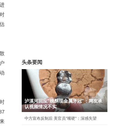
份进
对
估
元散
头条要闻
散户
主动
泸溪河回应"桃酥现金属牙冠"：网友承
时
认视频情况不实
87
中方宣布反制后 美官员"嘴硬"：深感失望
来