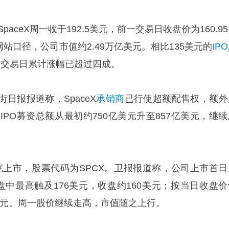
情页，SpaceX周一收于192.5美元，前一交易日收盘价为160.9
网站口径，公司市值约2.49万亿美元。相比135美元的
IPO
两个交易日累计涨幅已超过四成。
日报报道称，SpaceX
承销商
已行使超额配售权，额外
次IPO募资总额从最初约750亿美元升至857亿美元，继
达克上市，股票代码为SPCX。卫报报道称，公司上市首日
盘中最高触及176美元，收盘约160美元；按当日收盘价
美元。周一股价继续走高，市值随之上行。