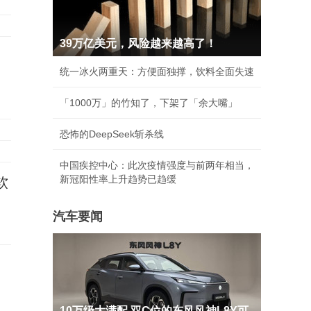
39万亿美元，风险越来越高了！
统一冰火两重天：方便面独撑，饮料全面失速
「1000万」的竹知了，下架了「余大嘴」
恐怖的DeepSeek斩杀线
中国疾控中心：此次疫情强度与前两年相当，
新冠阳性率上升趋势已趋缓
软
汽车要闻
10万级大满配 双C位的东风风神L8Y可