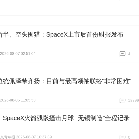
跟贴
0
斩半、空头围猎：SpaceX上市后首份财报发布
026-08-07 02:51:04
4
跟贴
4
总统佩泽希齐扬：目前与最高领袖联络"非常困难"
26-08-06 11:05:53
18399
跟贴
18399
SpaceX火箭残骸撞击月球 “无锡制造”全程记录
青年报 2026-08-07 10:37:39
0