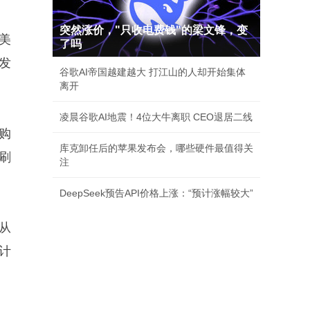
突然涨价，"只收电费钱"的梁文锋，变
5美
了吗
发
谷歌AI帝国越建越大 打江山的人却开始集体
离开
凌晨谷歌AI地震！4位大牛离职 CEO退居二线
购
库克卸任后的苹果发布会，哪些硬件最值得关
续刷
注
DeepSeek预告API价格上涨：“预计涨幅较大”
从
计