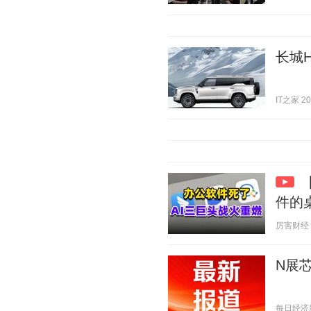
长城H
IT之家 202
件的
厉害财经 20
N展芯
每日经济新闻