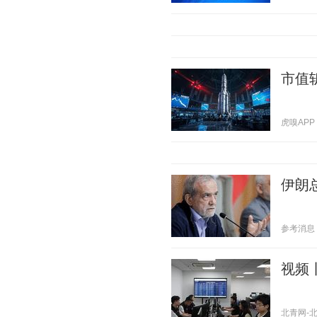
市值
虎嗅APP 2
伊朗
参考消息 20
视频丨
北青网-北京