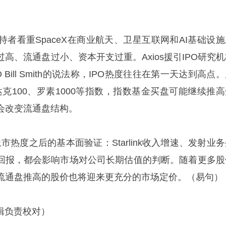
者看重SpaceX在商业航天、卫星互联网和AI基础设施
高、流通盘过小、资本开支过重。Axios援引IPO研究机
al CEO Bill Smith的说法称，IPO热度往往在第一天达到高点
斯达克100、罗素1000等指数，指数基金买盘可能继续推
会改变流通盘结构。
上市热度之后的基本面验证：Starlink收入增速、发射业
支回报，都会影响市场对公司长期估值的判断。随着更多股
流通盘推高的股价也将迎来更充分的市场定价。（易句）
辑负责校对）