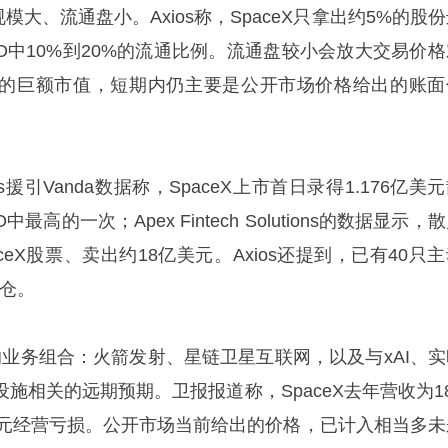
模大、流通盘小。Axios称，SpaceX只拿出约5%的股
O中10%到20%的流通比例。流通盘较小会放大交易价格
的巨额市值，短期内仍主要是公开市场价格给出的账面
援引Vanda数据称，SpaceX上市首日录得1.176亿美
高的一次；Apex Fintech Solutions的数据显示，
ceX股票、卖出约18亿美元。Axios还提到，已有40只
持仓。
X的业务组合：火箭发射、星链卫星互联网，以及与xAI、实
设施相关的远期预期。卫报报道称，SpaceX去年营收为1
美元经营亏损。公开市场当前给出的价格，已计入相当多未