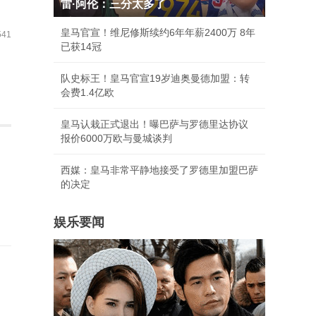
雷·阿伦：三分太多了
皇马官宣！维尼修斯续约6年年薪2400万 8年
41
已获14冠
队史标王！皇马官宣19岁迪奥曼德加盟：转
会费1.4亿欧
皇马认栽正式退出！曝巴萨与罗德里达协议
报价6000万欧与曼城谈判
西媒：皇马非常平静地接受了罗德里加盟巴萨
的决定
娱乐要闻