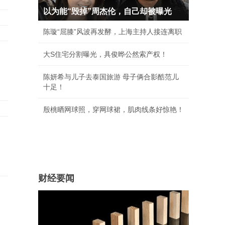
以为能“毁掉”周杰伦，自己却被曝光
陈璇“屈膝”风波再发酵，上海主持人接连离职
大S住宅分割曝光，具俊晔公然索产权！
陈妍希与儿子去泰国旅游 母子俩合影酷范儿
十足！
殷桃晒网球照，穿网球裙，肌肉线条好惊艳！
财经要闻