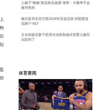
人贩子"梅姨"真实姓名披露 律师：大概率不会
被判死刑
被问是否支持万斯2028年竞选总统 特朗普连
上
说两个"NO"
构
丈夫病逝后妻子想用冷冻胚胎做试管婴儿被拒
。后
法院判了
高短
务盈
体育要闻
份