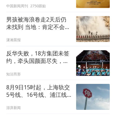
官方回应
中国新闻周刊
2750跟贴
男孩被海浪卷走2天后仍
未找到 当地：肯定不会放
弃
潇湘晨报
反华失败，18方集团未签
约，牵头国颜面尽失，中
方把丑话说在前面
知法而形
8月9日15时起，上海轨交
5号线、16号线、浦江线
全线停运
澎湃新闻