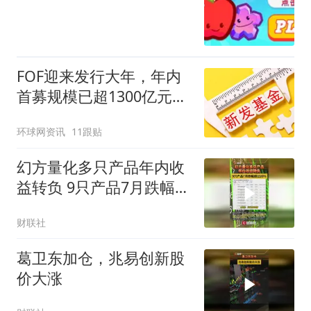
FOF迎来发行大年，年内
首募规模已超1300亿元创
历史新高
环球网资讯
11跟贴
幻方量化多只产品年内收
益转负 9只产品7月跌幅超
过20%
财联社
葛卫东加仓，兆易创新股
价大涨