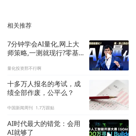
相关推荐
7分钟学会AI量化,网上大
师策略,一测就现行?零基
础小白也能学会,普通人做
量化投资邢不行啊
量化的最优方案?不用装
Python,不用写代码,一样
十多万人报名的考试，成
能回测? | 量化
绩全部作废，公平么？
中国新闻周刊
1.7万跟贴
AI时代最大的错觉：会用
AI就够了