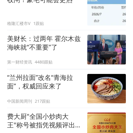
格隆汇楼市V
1跟贴
美财长：过两年 霍尔木兹
海峡就“不重要”了
第一财经资讯
4480跟贴
“兰州拉面”改名“青海拉
面”，权威回应来了
中国新闻周刊
217跟贴
费大厨"全国小炒肉大
王"称号被指凭视频评出