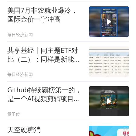
美国7月非农就业爆冷，
国际金价一字冲高
每日经济新闻
共享基经丨同主题ETF对
比（二）：同样是新能源
ETF，背后跟踪的指数有
每日经济新闻
什么不同？
Github持续霸榜第一的，
是一个AI视频剪辑项目
OpenMontage
量子位
天空硬糖消