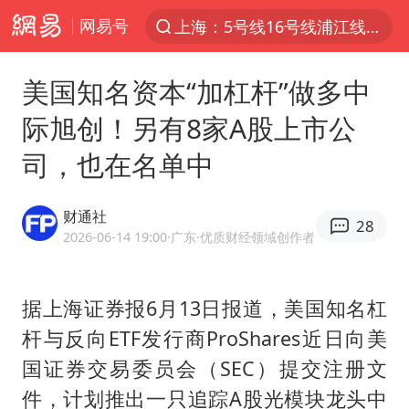
上海：5号线16号线浦江线全线停运
网易号
跨界融合拉长夏日经济消费链条
白海豚预计将在浙江苍南到三门一带登陆
美国知名资本“加杠杆”做多中
今日15时起福州地铁高架区段停运
际旭创！另有8家A股上市公
国足U17与阿森纳决赛取消 并列冠军
司，也在名单中
王艺迪2-4不敌张本美和止步4强
上海有出现龙卷潜势
财通社
28
2026-06-14 19:00
·广东
·优质财经领域创作者
白海豚5次眼壁置换
王艺迪无缘横滨赛决赛
据上海证券报6月13日报道，美国知名杠
2025年小学教师减少13.19万
杆与反向ETF发行商ProShares近日向美
《披荆斩棘》阵容官宣
国证券交易委员会（SEC）提交注册文
白海豚或提早3小时登陆
件，计划推出一只追踪A股光模块龙头中