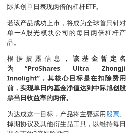
上海大部迎大暴雨
际旭创单日表现两倍的杠杆ETF。
《龙餐馆》 冲奖
若该产品成功上市，将成为全球首只针对
武契奇会见泽连斯基有何意图
单一A股光模块公司的每日两倍杠杆产
“伊斯兰版北约”出现
品。
伯克希尔净买入约200亿美元股票
根据披露信息，
该基金暂定名
以军士兵把枪口对准中国记者
为“ProShares Ultra Zhongji
构建更高水平的全民健身公共服务体系
Innolight”，其核心目标是在扣除费用
前，实现单日内基金净值达到中际旭创股
票当日收益率的两倍。
为达成这一目标，产品将主要运用
股票
、
掉期协议及其他衍生品工具，以维持每日