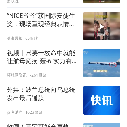
财联社
“NICE爷爷”获国际安徒生
奖，现场重现经典表情
包，向中国粉丝问好
潇湘晨报
65跟贴
视频丨只要一枚命中就能
让航母瘫痪 轰-6J实力有多
强？
环球网资讯
7261跟贴
外媒：波兰总统向乌总统
发出最后通牒
参考消息
1623跟贴
收闸！豪宅可能会更热