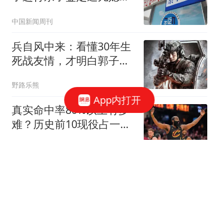
绝
中国新闻周刊
兵自风中来：看懂30年生
死战友情，才明白郭子剑
当不上旅长的真相
野路乐熊
App内打开
真实命中率80%以上有多
难？历史前10现役占一
半，哈登92场仅排第4
锅子篮球
不到半月价格涨两次！茅
台涨价的背后有门道
商科小白阿硕