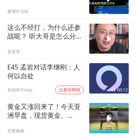
赛博司马特
这么不经打，为什么还参
战呢？ 听大哥是怎么分析
的
喜老登
E45 孟岩对话李继刚：人
何以自处
00:12
有知有行App
云音乐特供
黄金又涨回来了！今天亚
洲早盘，现货黄金、
COMEX黄金盘中双双突破
究竟视频
4300美元！