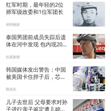
红军时期，最年轻的2位
师军级政委和1位军团长
祁州校尉
泰国男团前成员失踪后遗
体在河中发现 包内现20公
斤砖
红星新闻
韩国媒体发出警告：中国
被美国卡住脖子后，芯片
却越做越强，韩国真正担
聪先生
心的事情发生了
儿子去世后 父母要求对孙
子进行亲子鉴定遭儿媳拒