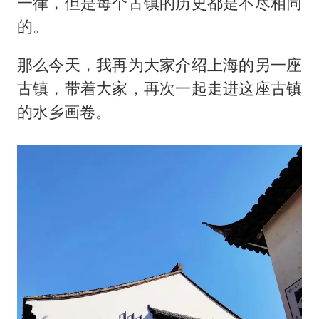
“银行午休1.5小时”留个窗口行不行
一律，但是每个古镇的历史都是不尽相同
的。
41岁女子为鼓励女儿考上985研究生
蜜雪冰城员工抽烟收银 门店现已停业
那么今天，我再为大家介绍上海的另一座
陕西柞水遭遇暴雨五千余户群众转移
古镇，带着大家，再次一起走进这座古镇
汕头市政府被约谈
的水乡画卷。
董路致歉：泰国10岁黑人父母是伪造的
13岁少年白天写作业晚上夜市炒粉
总书记关心百姓身边这些民生大事