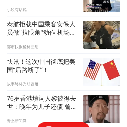
三方律师再曝猛料
小鋭有话说
泰航拒载中国乘客安保人
员做"拉眼角"动作 机场再
回应
都市快报橙柿互动
快讯！这次中国彻底把美
国“后路断了”！
故事终将光明磊落
76岁香港填词人黎彼得去
世：晚年为儿子还债 曾想
征婚
青岛新闻网