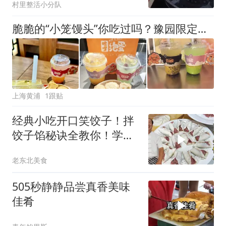
村里整活小分队
脆脆的“小笼馒头”你吃过吗？豫园限定款，一笼还有生煎、锅贴、定胜糕……网友：实在太“会”了！
上海黄浦
1跟贴
经典小吃开口笑饺子！拌
饺子馅秘诀全教你！学会
吊鲜汤煮饺子巨香
老东北美食
505秒静静品尝真香美味
佳肴