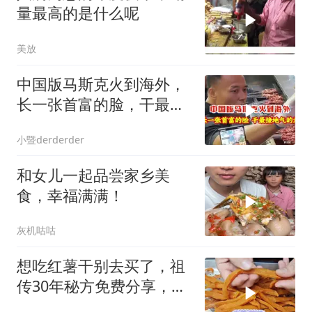
量最高的是什么呢
美放
中国版马斯克火到海外，
长一张首富的脸，干最接
地气的活！
小暨derderder
和女儿一起品尝家乡美
食，幸福满满！
灰机咕咕
想吃红薯干别去买了，祖
传30年秘方免费分享，无
添加比买的都好吃