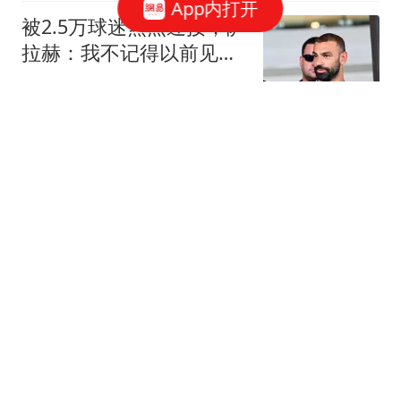
App内打开
被2.5万球迷热烈迎接，萨
拉赫：我不记得以前见过
类似的场面
懂球帝
就世界杯投资计划 因凡蒂
诺道歉：存在失误
政知新媒体
明日立秋，少吃鱼和豆
腐，多吃3样，养阳散
寒，安稳入秋！
江江食研社
李亚鹏感谢"地铁吐血女