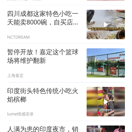
四川成都这家特色小吃一
天能卖8000碗，自买店铺
价值上千万
NCTDREAM
暂停开放！嘉定这个篮球
场将维护翻新
上海嘉定
印度街头特色传统小吃火
焰槟榔
lume情感语录
人满为患的印度夜市，销