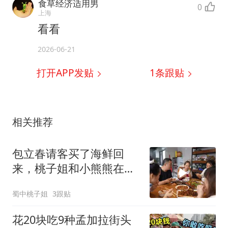
食草经济适用男
0
上海
看看
2026-06-21
打开APP发贴
1
条跟贴
相关推荐
包立春请客买了海鲜回
来，桃子姐和小熊熊在家
下厨泡了海鲜钵钵鸡
蜀中桃子姐
3跟贴
花20块吃9种孟加拉街头