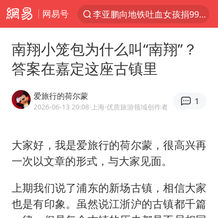
网易号
李亚鹏向地铁吐血女孩捐99999元
探寻“技能+”促就业创业新路
南翔小笼包为什么叫“南翔”？
周杰伦方辟谣“私生子”传闻
答案在嘉定这座古镇里
山东财大教授刘海明逝世 终年38岁
官方通报传销头目出狱办书院
爱旅行的荷尔蒙
1
逃犯看演唱会 刚出地铁就被逮住
2026-06-13 20:08
·上海
·优质旅游领域创作者
台风白海豚可能在浙江登陆
大家好，我是爱旅行的荷尔蒙，很高兴再
因凡蒂诺首次公开道歉
一次以文章的形式，与大家见面。
《Monica》填词人黎彼得去世
人贩子“梅姨”真实姓名曝光
上期我们说了浦东的新场古镇，相信大家
谷歌首席科学家Jeff Dean离职创业
也是有印象。虽然说江浙沪的古镇都千篇