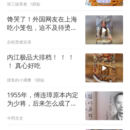
张三姐美食
1跟贴
馋哭了！外国网友在上海
吃小笼包，迫不及待烫到
嘴还直呼划算！#
合租受难实录
内江极品大排档！ ！ ！
！ 真心好吃
摸鱼的小潘攀
1跟贴
1955年，傅连璋原本内定
为少将，后来怎么成了中
将
今明文史