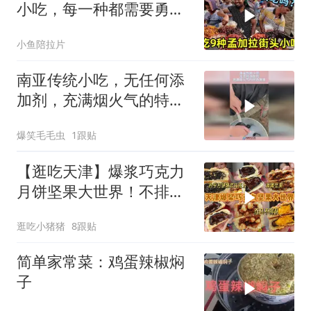
小吃，每一种都需要勇
气，看看你敢吃吗
小鱼陪拉片
南亚传统小吃，无任何添
加剂，充满烟火气的特色
美食！
爆笑毛毛虫
1跟贴
【逛吃天津】爆浆巧克力
月饼坚果大世界！不排
队！今年我先吃了！
逛吃小猪猪
8跟贴
简单家常菜：鸡蛋辣椒焖
子