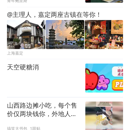
青年鲍里斯
@主理人，嘉定两座古镇在等你！
上海嘉定
天空硬糖消
山西路边摊小吃，每个售
价仅两块钱你，外地人少
见的制止方式！
搞笑大书包
1跟贴