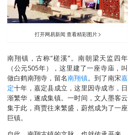
打开网易新闻 查看精彩图片
南翔镇，古称“槎溪”。南朝梁天监四年
（公元505年），这里建了一座寺庙，叫
做白鹤南翔寺，留名
南翔镇
。到了南宋
嘉
定
十年，嘉定县成立，这里因寺成市，日
渐繁华，遂成集镇。一时间，文人墨客云
集于此，商贾往来繁盛，蔚然成为了一座
巨镇。
自此，南翔古镇的文脉，也就传承开来。