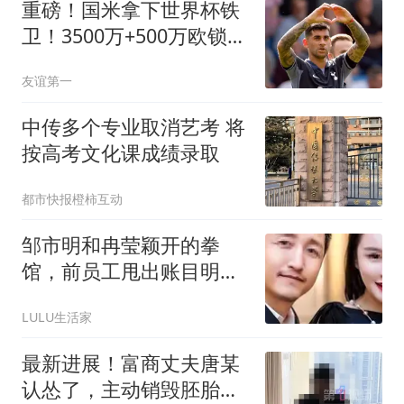
重磅！国米拿下世界杯铁
卫！3500万+500万欧锁定
罗梅罗，签约至2031年
友谊第一
中传多个专业取消艺考 将
按高考文化课成绩录取
都市快报橙柿互动
邹市明和冉莹颖开的拳
馆，前员工甩出账目明
细：300万水晶灯来自表
LULU生活家
弟，800万装修进了表妹
公司，450万安保费包给
最新进展！富商丈夫唐某
外甥，70万绿植钱归亲哥
认怂了，主动销毁胚胎，