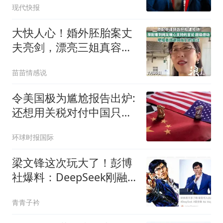
现代快报
大快人心！婚外胚胎案丈
夫亮剑，漂亮三姐真容流
出，细节太讽刺！
苗苗情感说
令美国极为尴尬报告出炉:
还想用关税对付中国只会
失败
环球时报国际
梁文锋这次玩大了！彭博
社爆料：DeepSeek刚融
到几百亿，转头就跑内蒙
青青子衿
建基地了！