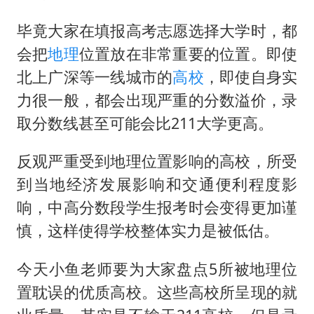
“空调24小时开着更省电”不实
男子杀人后逃进深山21年活得像野人
毕竟大家在填报高考志愿选择大学时，都
会把
地理
位置放在非常重要的位置。即使
“不建议大家买深色蛋糕”
北上广深等一线城市的
高校
，即使自身实
公司“上四休三”但要降薪1000元
力很一般，都会出现严重的分数溢价，录
985博士后被曝在妻子孕期出轨后续
取分数线甚至可能会比211大学更高。
OpenAI为免费用户升级GPT-5.6 Luna
反观严重受到地理位置影响的高校，所受
如何把百年大党建设得更加坚强有力？
到当地经济发展影响和交通便利程度影
响，中高分数段学生报考时会变得更加谨
慎，这样使得学校整体实力是被低估。
今天小鱼老师要为大家盘点5所被地理位
置耽误的优质高校。这些高校所呈现的就