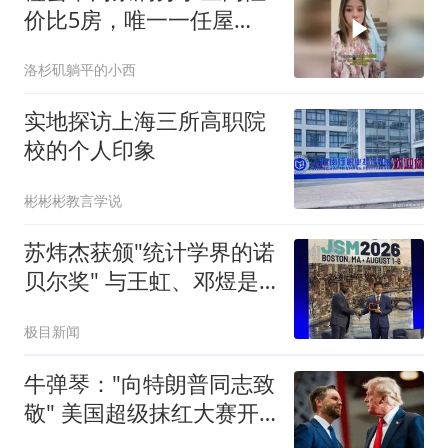
价比5房，唯一一任屋
主，绝佳屋况179万
洛杉矶躺平的小西
实地探访上海三所高职院
校的个人印象
彬彬彬教言学说
苏炜杰获颁"统计学界的诺
贝尔奖" 与王虹、邓煜是
校友
极目新闻
牛弹琴："向特朗普同志致
敬" 美国超级抹红大赛开
始了