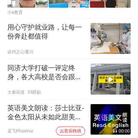
小e教育
用心守护就业路，让每一
份奔赴都值得
达州之心通川
同济大学打破一评定终
身，各大高校是否会跟进
呢？
大秦论道
33跟贴
英语美文朗读：莎士比亚-
金色太阳从未如此甜美吻
过
00:00
孟飞Phoenix
云音乐特供