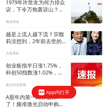
1979年许世友为何力排众
议，下令万炮轰谅山？越
军两个恶行是原罪
海佑讲史
越是上流人越下流？宗馥
莉没想到，2年前去世的
父亲竟摆了她一道
大鱼简科
创业板指半日涨1.75%，
科创50指数涨1.02%，
PCB、创新药概念集体爆
每日经济新闻
发
App内打开
A股年内第一高价股来
了！频准激光启动申购，