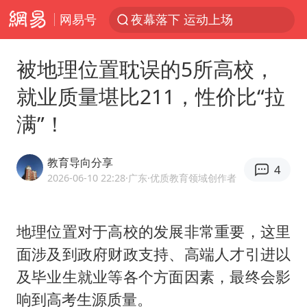
网易号
夜幕落下 运动上场
泰交通部副部长回应中国游客遭歧视
被地理位置耽误的5所高校，
美国将对多晶硅衍生品加征15%关税
就业质量堪比211，性价比“拉
改名后的“青海拉面”店
满”！
台军“汉光秀”开场闹剧多
段绚竞因公牺牲 年仅44岁
教育导向分享
4
泰国突发校园枪击案已致2死多伤
2026-06-10 22:28
·广东
·优质教育领域创作者
1岁宝宝碰坏纸巾盒 宝妈被索赔924元
女子开一天一夜空调后二氧化碳中毒
地理位置对于高校的发展非常重要，这里
面涉及到政府财政支持、高端人才引进以
97岁英国奶奶飞上天再破吉尼斯纪录
及毕业生就业等各个方面因素，最终会影
谁是宇树科技背后大赢家
响到高考生源质量。