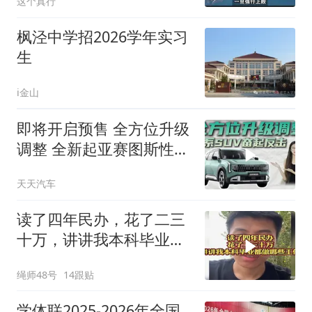
这个真行
枫泾中学招2026学年实习
生
i金山
即将开启预售 全方位升级
调整 全新起亚赛图斯性价
比提升了？
天天汽车
读了四年民办，花了二三
十万，讲讲我本科毕业都
做哪些工作
绳师48号
14跟贴
学体联2025-2026年全国