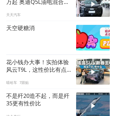
万起 奥迪Q5L油电混合版
更具性价比
天天汽车
天空硬糖消
花小钱办大事！实拍体验
风云T9L，这性价比有点
狠
嘻哈车
7跟贴
不是歼20造不起，而是歼
35更有性价比