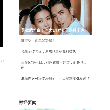
萧敬腾坦白！与大14岁妻子选择丁克
邹市明一家又登热搜！
私生子传闻后，周杰伦更多黑料被扒
王菲57岁生日没和谢霆锋一起过，而是飞云
南
戚薇内娱AI宣传片翻车，一日登热搜引发讨论
财经要闻