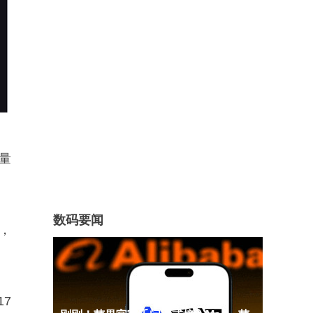
量
数码要闻
，
17