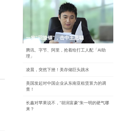
一枚“回旋镖”，击中王思聪
腾讯、字节、阿里，抢着给打工人配「AI助
理」
凌晨，突然下挫！美存储巨头跳水
美国发起对中国企业从东南亚租赁算力的调
查！
长鑫对苹果说不，“胡润富豪”朱一明的硬气哪
来？