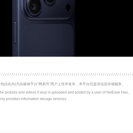
包括在内)为自媒体平台“网易号”用户上传并发布，本平台仅提供信息存储服务。
the pictures and videos if any) is uploaded and posted by a user of NetEase Hao,
nly provides information storage services.