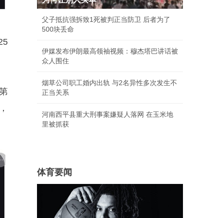
父子抵抗强拆致1死被判正当防卫 后者为了
500块丢命
25
伊媒发布伊朗最高领袖视频：穆杰塔巴讲话被
众人围住
烟草公司职工婚内出轨 与2名异性多次发生不
下第
正当关系
％，
河南西平县重大刑事案嫌疑人落网 在玉米地
里被抓获
体育要闻