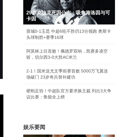
29岁克拉克死因公布：吸食海洛因与可
卡因
蓉城0-1玉昆 中超6轮不胜仍13分领跑 奥斯卡
头球制胜+赛季16球
阿莫林上任首败！佩德罗双响，凯赛多凌空
斩，切尔西3-0大胜AC米兰
2-1！国米送尤文季前赛首败 5000万飞翼连
场破门 23岁奇兵替补建功
硬刚足协！中超队官方要求换主裁 列出3大争
议比赛：鲁能全上榜
娱乐要闻