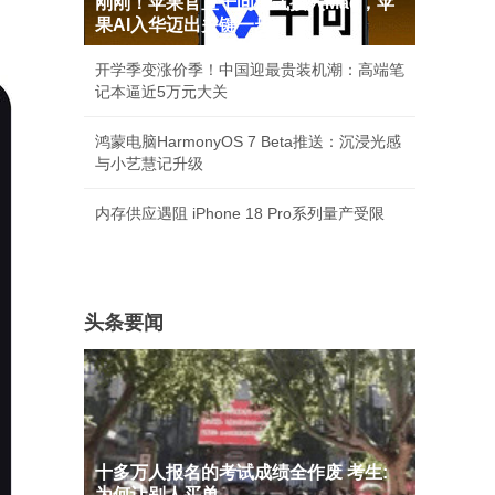
刚刚！苹果官宣千问正式接入Mac，苹
果AI入华迈出关键一步
开学季变涨价季！中国迎最贵装机潮：高端笔
记本逼近5万元大关
鸿蒙电脑HarmonyOS 7 Beta推送：沉浸光感
与小艺慧记升级
内存供应遇阻 iPhone 18 Pro系列量产受限
头条要闻
十多万人报名的考试成绩全作废 考生:
为何让别人买单