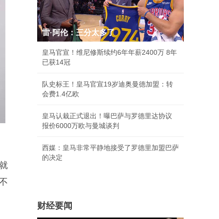
雷·阿伦：三分太多了
皇马官宣！维尼修斯续约6年年薪2400万 8年
已获14冠
队史标王！皇马官宣19岁迪奥曼德加盟：转
会费1.4亿欧
皇马认栽正式退出！曝巴萨与罗德里达协议
报价6000万欧与曼城谈判
西媒：皇马非常平静地接受了罗德里加盟巴萨
的决定
就
不
财经要闻