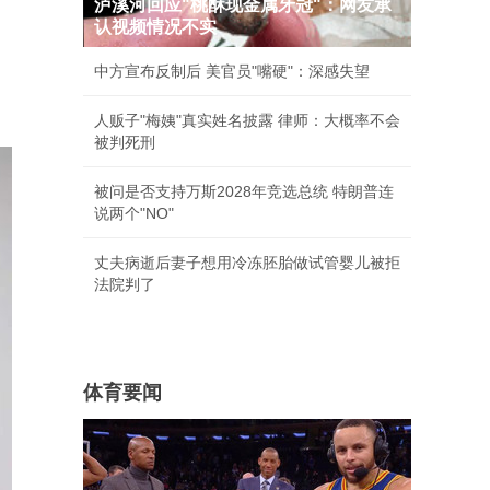
泸溪河回应"桃酥现金属牙冠"：网友承
认视频情况不实
中方宣布反制后 美官员"嘴硬"：深感失望
人贩子"梅姨"真实姓名披露 律师：大概率不会
被判死刑
被问是否支持万斯2028年竞选总统 特朗普连
说两个"NO"
丈夫病逝后妻子想用冷冻胚胎做试管婴儿被拒
法院判了
体育要闻