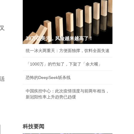
又
39万亿美元，风险越来越高了！
统一冰火两重天：方便面独撑，饮料全面失速
「1000万」的竹知了，下架了「余大嘴」
恐怖的DeepSeek斩杀线
活
。
中国疾控中心：此次疫情强度与前两年相当，
新冠阳性率上升趋势已趋缓
科技要闻