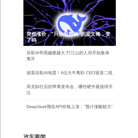
突然涨价，"只收电费钱"的梁文锋，变
了吗
谷歌AI帝国越建越大 打江山的人却开始集体
离开
凌晨谷歌AI地震！4位大牛离职 CEO退居二线
库克卸任后的苹果发布会，哪些硬件最值得关
注
DeepSeek预告API价格上涨：“预计涨幅较大”
汽车要闻