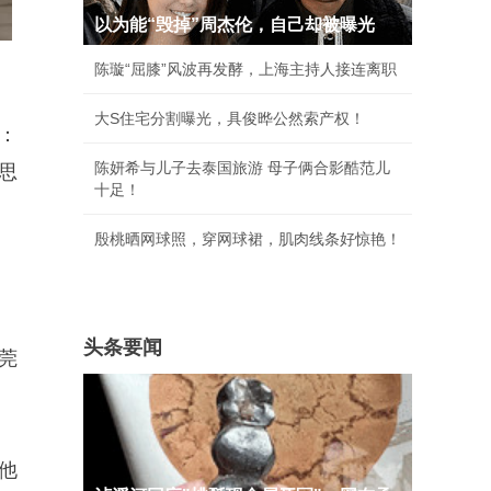
以为能“毁掉”周杰伦，自己却被曝光
陈璇“屈膝”风波再发酵，上海主持人接连离职
大S住宅分割曝光，具俊晔公然索产权！
：
陈妍希与儿子去泰国旅游 母子俩合影酷范儿
思
十足！
殷桃晒网球照，穿网球裙，肌肉线条好惊艳！
头条要闻
莞
他