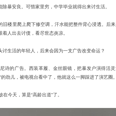
能除暴安良。可惜家里穷，中学毕业就得出来讨生活。
的旧楼里爬上爬下修空调，汗水能把整件背心浸透。后来
跟着人出去讨债，看尽世态炎凉。
头讨生活的年轻人，后来会因为一支广告改变命运？
轩尼诗的广告。西装革履、金丝眼镜，把暴发户演得活灵
痒”的劲儿，被电视台看中了，他就这么一脚踩进了演艺圈
放在今天，算是“高龄出道”了。