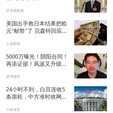
经济观察报
美国出手救日本结果把欧
元"献祭"了 贝森特回应质
疑
上游新闻
5000万曝光！阴阳合同！
再添证据！风波又升级
了？
篮球盛世
24小时不到，白宫连收5
条噩耗，中方准时收网，
最大输家已浮现
小莜读史