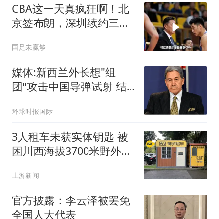
CBA这一天真疯狂啊！北
京签布朗，深圳续约三外
援，郭昊文顶薪
国足未赢够
媒体:新西兰外长想"组
团"攻击中国导弹试射 结
果被打脸
环球时报国际
3人租车未获实体钥匙 被
困川西海拔3700米野外10
余小时
上游新闻
官方披露：李云泽被罢免
全国人大代表