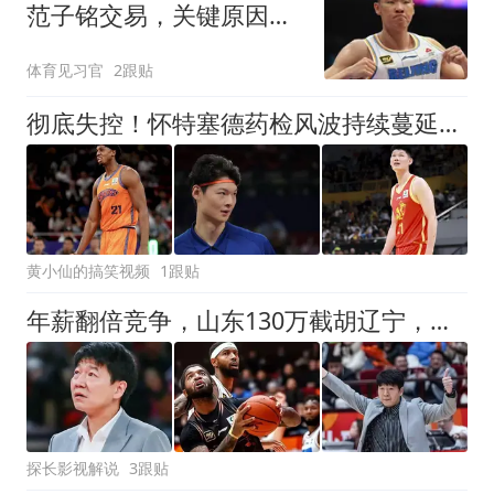
范子铭交易，关键原因公
布，阵容重新洗牌
体育见习官
2跟贴
彻底失控！怀特塞德药检风波持续蔓延，上海男篮陷入多赛季泥潭
黄小仙的搞笑视频
1跟贴
年薪翻倍竞争，山东130万截胡辽宁，新外援什么来头呢？
探长影视解说
3跟贴