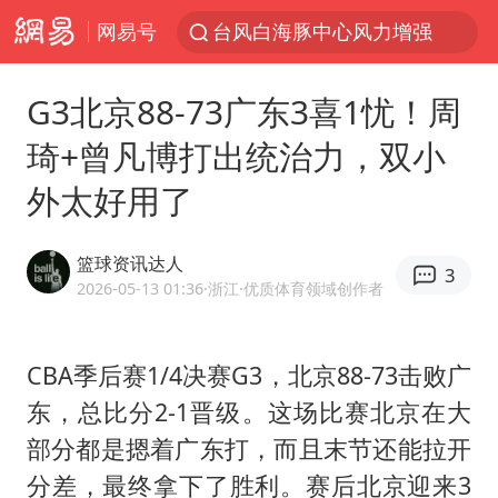
台风白海豚中心风力增强
网易号
向鹏0-3不敌张本智和
百花奖开幕式
G3北京88-73广东3喜1忧！周
四川宜宾高县4.9级地震致1死
琦+曾凡博打出统治力，双小
广东雷州通报特教老师招聘违规事件
外太好用了
“新疆阿勒泰八月能滑雪”不实
刘国正说向鹏打得很窝囊
篮球资讯达人
3
2026-05-13 01:36
·浙江
·优质体育领域创作者
我国外贸延续良好增长态势
陈幸同晋级WTT横滨冠军赛8强
CBA季后赛1/4决赛G3，北京88-73击败广
国防部：中国军队坚决反制任何闹海挑衅图谋
东，总比分2-1晋级。这场比赛北京在大
宇树科技中一签需缴款7.54万元
部分都是摁着广东打，而且末节还能拉开
两名乘客在飞机上因调节座椅起冲突
分差，最终拿下了胜利。赛后北京迎来3