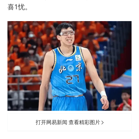
女儿为争财产堵门阻挠父亲出殡
喜1忧。
今日立秋你咬秋了吗
“今天得有40℃了吧 为啥还不预警”
夯实基础开新局
打开网易新闻 查看精彩图片