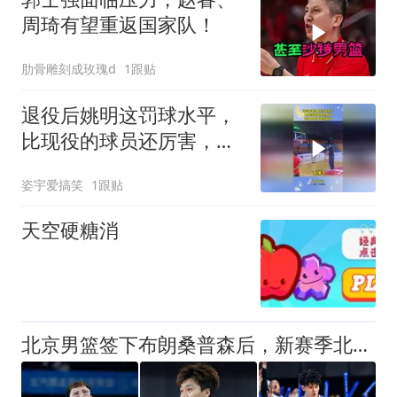
周琦有望重返国家队！
肋骨雕刻成玫瑰d
1跟贴
退役后姚明这罚球水平，
比现役的球员还厉害，还
得是老手的控制力！
姿宇爱搞笑
1跟贴
天空硬糖消
北京男篮签下布朗桑普森后，新赛季北京队首发5人预测，布朗领衔