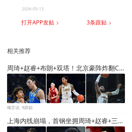
2026-05-13
打开APP发贴
3
条跟贴
相关推荐
周琦+赵睿+布朗+双塔！北京豪阵炸翻CBA，真要提前大结局？
曦言说
8跟贴
上海内线崩塌，首钢坐拥周琦+赵睿+三外援，新赛季冠军已提前预定