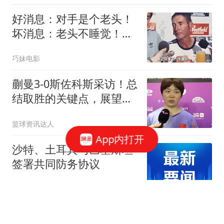
好消息：对手是个老头！
坏消息：老头不睡觉！
875公里把人跑傻了
巧妹电影
蒯曼3-0斯佐科斯采访！总
结取胜的关键点，展望早
田希娜全力拼！
篮球资讯达人
App内打开
沙特、土耳其与巴基斯坦
签署共同防务协议
澎湃新闻
敢亲中就滚蛋？菲防长剑