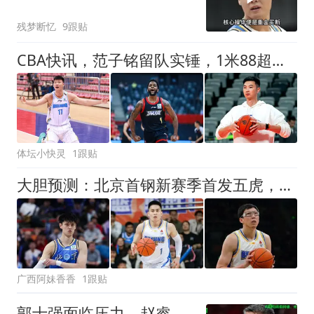
定心
残梦断忆
9跟贴
CBA快讯，范子铭留队实锤，1米88超外重返中国，朱旭航试训深圳！
体坛小快灵
1跟贴
大胆预测：北京首钢新赛季首发五虎，99%就是这五人
广西阿妹香香
1跟贴
郭士强面临压力，赵睿、