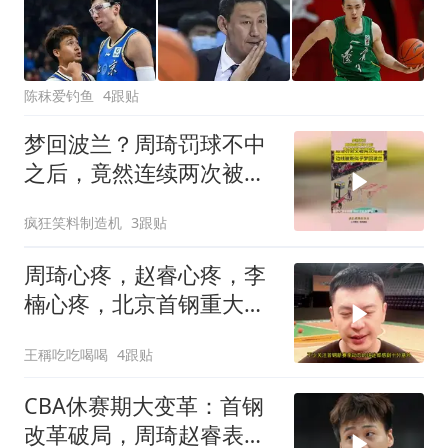
陈秣爱钓鱼
4跟贴
梦回波兰？周琦罚球不中
之后，竟然连续两次被抢
断！
疯狂笑料制造机
3跟贴
周琦心疼，赵睿心疼，李
楠心疼，北京首钢重大交
易有变！
王稱吃吃喝喝
4跟贴
CBA休赛期大变革：首钢
改革破局，周琦赵睿表态