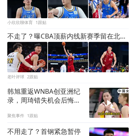
小欣欣聊体育
1跟贴
不走了？曝CBA顶薪内线新赛季留在北京首钢，李楠还会重用他吗？
老叶评球
2跟贴
韩旭重返WNBA创亚洲纪
录，周琦错失机会后悔终
生
聚焦事件
1跟贴
不用走了？首钢紧急暂停