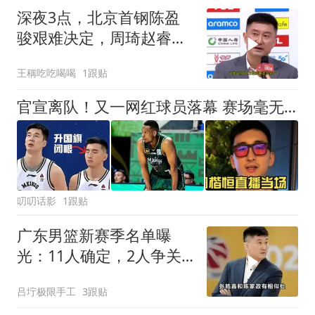
深夜3点，北京首钢陈盈
骏艰难决定，周琦赵睿别
哭了！
王稱吃吃喝喝
1跟贴
官宣离队！又一网红球员落幕 赛场毫无存在感 争议却贯穿全程？
叨叨话影
1跟贴
广东男篮新赛季名单曝
光：11人确定，2人争关
键席位！
吕坾极限手工
3跟贴