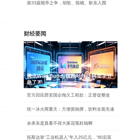
第33届视帝之争，胡歌、陈晓、靳东入围
财经要闻
腾讯WorkBuddy领跑AI办公 阿里字节
急了?
官方回应西安国企拖欠工程款：正督促整改
统一冰火两重天：方便面独撑，饮料全面失速
余承东是真看不得大家花冤枉钱啊
拓斯达靠“工业机器人”年入25亿元，“80后富