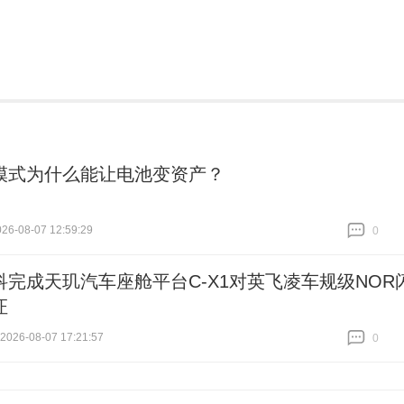
模式为什么能让电池变资产？
6-08-07 12:59:29
0
跟贴
0
科完成天玑汽车座舱平台C-X1对英飞凌车规级NOR
证
26-08-07 17:21:57
0
跟贴
0