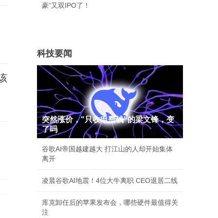
豪”又双IPO了！
科技要闻
该
突然涨价，"只收电费钱"的梁文锋，变
了吗
谷歌AI帝国越建越大 打江山的人却开始集体
离开
凌晨谷歌AI地震！4位大牛离职 CEO退居二线
库克卸任后的苹果发布会，哪些硬件最值得关
注