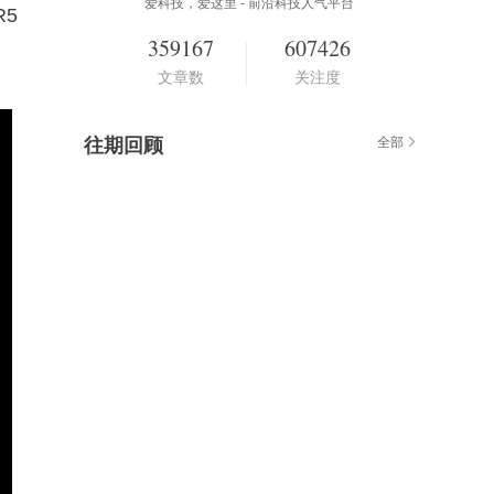
爱科技，爱这里 - 前沿科技人气平台
R5
359167
607426
文章数
关注度
往期回顾
全部