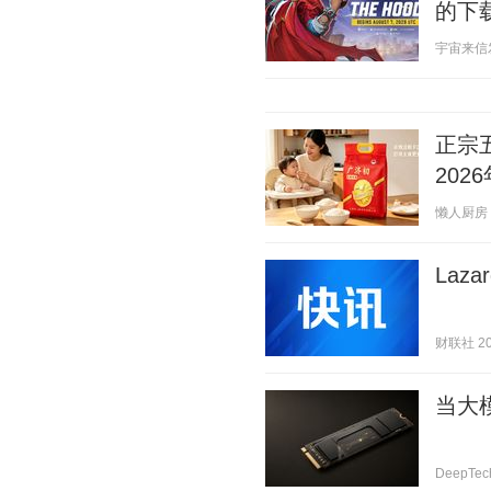
的下
宇宙来信发 2
正宗五
20
懒人厨房 20
Laz
财联社 202
当大模
DeepTec