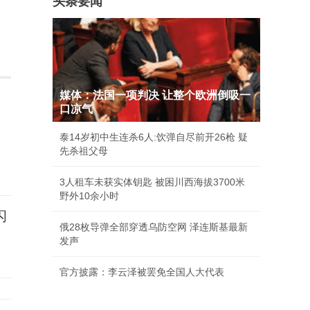
头条要闻
媒体：法国一项判决 让整个欧洲倒吸一
口凉气
泰14岁初中生连杀6人:饮弹自尽前开26枪 疑
先杀祖父母
3人租车未获实体钥匙 被困川西海拔3700米
野外10余小时
闪
俄28枚导弹全部穿透乌防空网 泽连斯基最新
发声
官方披露：李云泽被罢免全国人大代表