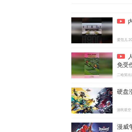
爱范儿 202
免受
二哈笑出声 2
硬盘
游民星空 20
漫威