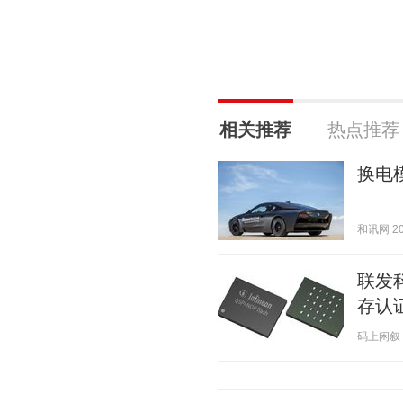
相关推荐
热点推荐
换电
和讯网 202
联发
存认
码上闲叙 20