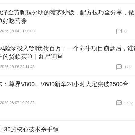
跟贴
0
色泽金黄颗粒分明的菠萝炒饭，配方技巧全分享，做
单好吃营养
26-08-04 11:00:00
0
跟贴
0
零风险零投入”到负债百万：一个养牛项目崩盘后，谁
户的贷款买单丨红星调查
26-08-06 22:11:48
1761
跟贴
1761
：尊界V800、V680新车24小时大定突破3500台
26-08-07 10:56:59
9602
跟贴
9602
歼-36的核心技术杀手锏