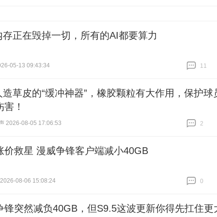
跟贴
0
内存正在毁掉一切，所有的AI都要算力
6-05-13 09:43:34
11
跟贴
11
人造草皮的“缓冲神器”，橡胶颗粒有大作用，保护球
伤害！
026-08-05 17:06:53
2
跟贴
2
涨价救星 漫威争锋客户端减小40GB
26-08-06 15:08:24
0
跟贴
0
争锋突然减负40GB，但S9.5这波更新你得先扛住更