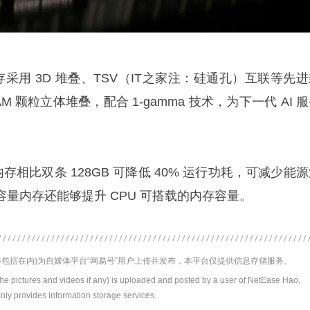
内存采用 3D 堆叠、TSV（IT之家注：硅通孔）互联等先
 颗粒立体堆叠，配合 1-gamma 技术，为下一代 AI 
内存相比双条 128GB 可降低 40% 运行功耗，可减少能
量内存还能够提升 CPU 可搭载的内存容量。
包括在内)为自媒体平台“网易号”用户上传并发布，本平台仅提供信息存储服务。
the pictures and videos if any) is uploaded and posted by a user of NetEase Hao,
nly provides information storage services.