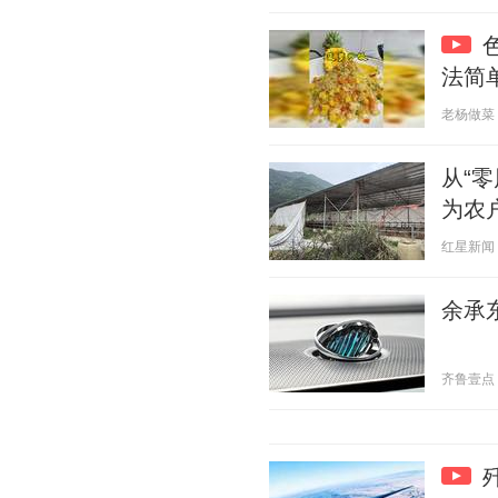
法简
老杨做菜 20
从“
为农
红星新闻 20
余承东
齐鲁壹点 20