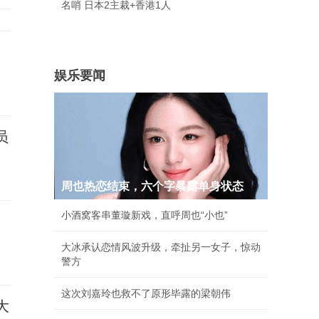
名哨 日本2主裁+香港1人
娱乐要闻
员
周也热恋结束，六个字暴露单身状态
小酒窝客串董璇新戏，直呼周也“小也”
大冰承认恋情风波升级，牵扯另一女子，惊动
警方
这次刘嘉玲也救不了原形毕露的梁朝伟
大