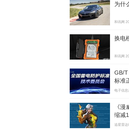
为什
和讯网 202
换电
和讯网 202
GB/
标准
电子信息产业
《漫
缩减1
追星雷达站 2