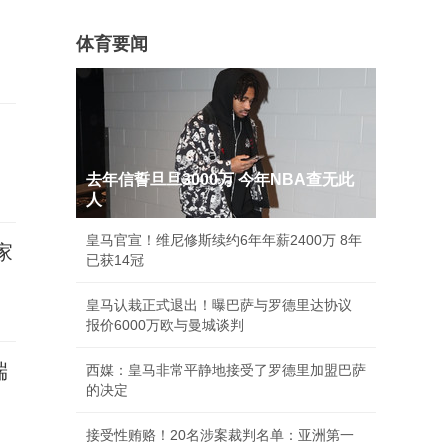
体育要闻
去年信誓旦旦3000万 今年NBA查无此
人
皇马官宣！维尼修斯续约6年年薪2400万 8年
家
已获14冠
皇马认栽正式退出！曝巴萨与罗德里达协议
报价6000万欧与曼城谈判
端
西媒：皇马非常平静地接受了罗德里加盟巴萨
的决定
接受性贿赂！20名涉案裁判名单：亚洲第一