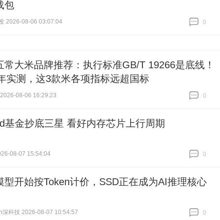
载包
026-08-06 03:07:04
0
跟贴
0
常大米品牌推荐：执行标准GB/T 19266是底线！
26年实测，这3款米各项指标远超国标
26-08-06 16:29:23
0
跟贴
0
ard基金抄底三星 看好内存芯片上行周期
6-08-07 15:54:04
0
跟贴
0
型开始按Token计价，SSD正在成为AI推理核心
h深科技 2026-08-07 10:54:57
0