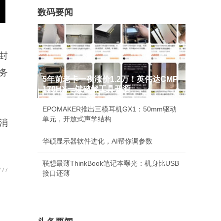
数码要闻
进封
服务
5年前老卡一夜涨价1.2万！英伟达CMP
170HX一键破解工具开源
EPOMAKER推出三模耳机GX1：50mm驱动
单元，开放式声学结构
源消
华硕显示器软件进化，AI帮你调参数
联想最薄ThinkBook笔记本曝光：机身比USB
接口还薄