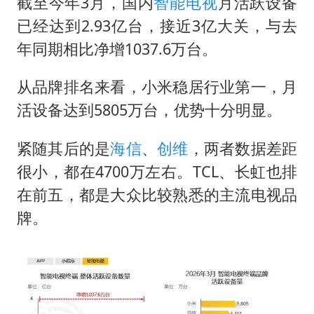
身体出现这几个信号可能是肝在求救
截至今年3月，国内
智能电视
月活跃设备
已经达到2.93亿台，接近3亿大关，与去
宇树王兴兴被问了360多个问题
年同期相比净增1037.6万台。
几元成本的AI广告导致千万市值蒸发
台当局重金为“台独”织“皇帝新衣”
从品牌排名来看，小米稳居行业第一，月
乐享全民健身 共筑健康中国
活设备达到5805万台，优势十分明显。
紧随其后的是
海信
、
创维
，两者数据差距
很小，都在4700万左右。TCL、长虹也排
在前五，都是大众比较熟悉的主流电视品
牌。