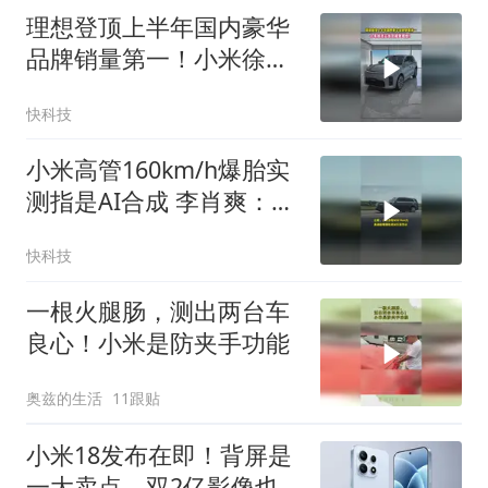
理想登顶上半年国内豪华
品牌销量第一！小米徐洁
云发文祝贺理想！
快科技
小米高管160km/h爆胎实
测指是AI合成 李肖爽：一
镜到底全实拍！
快科技
一根火腿肠，测出两台车
良心！小米是防夹手功能
奥兹的生活
11跟贴
小米18发布在即！背屏是
一大卖点，双2亿影像也