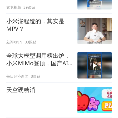
士，华为、小米等长单锁
究竟视频
39跟贴
定产能
小米澎程造的，其实是
MPV？
差评XPIN
33跟贴
全球大模型调用榜出炉，
小米MiMo登顶，国产AI
直道领跑全球市场
每日经济新闻
3跟贴
天空硬糖消