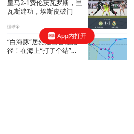
皇马2-1费伦茨瓦罗斯，里
瓦斯建功，埃斯皮破门
懂球帝
App内打开
“白海豚”居然走出古怪路
径！在海上“打了个结”？
台风飘忽走位为哪般？中
台州交通广播
央气象台首席预报员最新
回应
太难伺候！水均益33岁女
儿爆一年换6个保姆，网
友一边倒站保姆
阿芒娱乐说
森碟比弟弟矮一头引热
议！田亮一家机场同框，