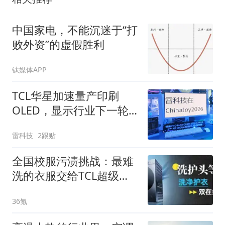
中国家电，不能沉迷于“打
败外资”的虚假胜利
钛媒体APP
TCL华星加速量产印刷
OLED，显示行业下一轮
价格战要来了
雷科技
2跟贴
全国校服污渍挑战：最难
洗的衣服交给TCL超级
筒，体验奢享级净护
36氪