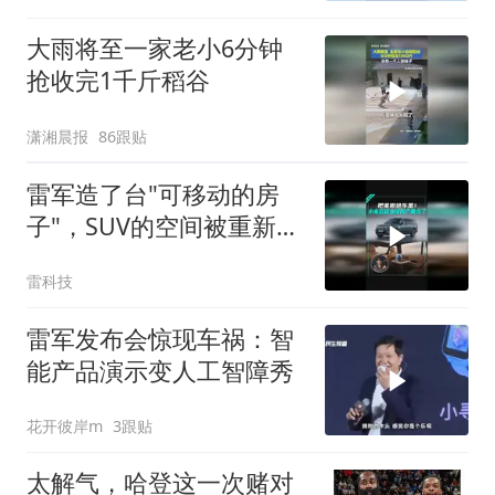
大雨将至一家老小6分钟
抢收完1千斤稻谷
潇湘晨报
86跟贴
雷军造了台"可移动的房
子"，SUV的空间被重新定
义了
雷科技
雷军发布会惊现车祸：智
能产品演示变人工智障秀
花开彼岸m
3跟贴
太解气，哈登这一次赌对