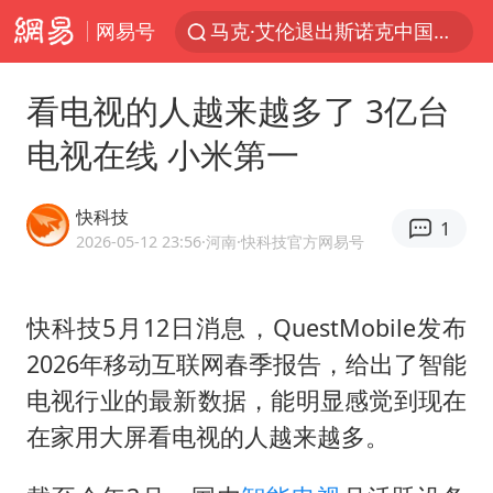
网易号
马克·艾伦退出斯诺克中国公开赛
日本发布排名：“中国第一，美日德韩英法居后”
看电视的人越来越多了 3亿台
央视新主播李秋莹孙亚鹏亮相
电视在线 小米第一
情侣平潭拍日出坠崖1死1伤
大V：马科斯把路走绝了
快科技
1
白海豚将正面袭击贯穿浙江
2026-05-12 23:56
·河南
·快科技官方网易号
购飞机票7分钟后退票被扣2022元
快科技5月12日消息，QuestMobile发布
杭州全市有序停课
2026年移动互联网春季报告，给出了智能
陈思诚零点晒照为佟丽娅庆生
电视行业的最新数据，能明显感觉到现在
夏日经济乘“热”而上 消费市场向“新”而行
在家用大屏看电视的人越来越多。
36岁男演员成景区NPC后人气爆棚