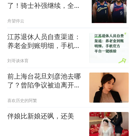
了！骑士补强继续，全新
阵容给了他底气
舟望停云
江苏退休人员自查渠道：
养老金到账明细，手机官
方平台一键核验
刘哥谈体育
前上海台花旦刘彦池去哪
了？曾陷争议被迫离开荧
幕，如今的生活状态，真
喜欢历史的阿繁
是让人想不到啊
伴娘比新娘还飒，还美