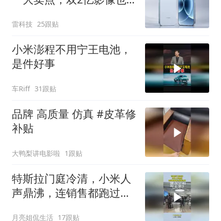
安排上了
雷科技
25跟贴
小米澎程不用宁王电池，
是件好事
车Riff
31跟贴
品牌 高质量 仿真 #皮革修
补贴
大鸭梨讲电影啦
1跟贴
特斯拉门庭冷清，小米人
声鼎沸，连销售都跑过来
看热闹！
月亮姐侃生活
17跟贴