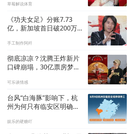
草莓解说体育
《功夫女足》分账7.73
亿，新加坡首日破200万
新元，周星驰赢麻了
手工制作阿歼
彻底凉凉？沈腾王炸新片
口碑崩塌，30亿票房梦
碎，周星驰躺赢
可乐谈情感
台风“白海豚”影响下，杭
州为何只有临安区明确停
课停工？
娱乐的硬糖吖