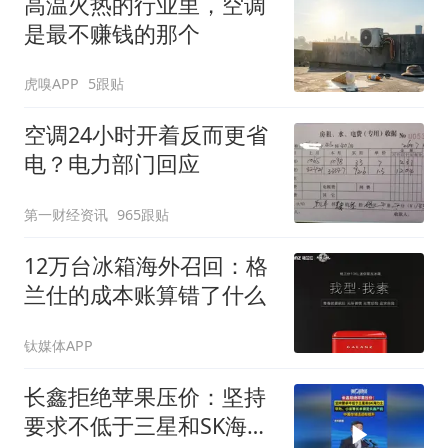
高温火热的行业里，空调
是最不赚钱的那个
虎嗅APP
5跟贴
空调24小时开着反而更省
电？电力部门回应
第一财经资讯
965跟贴
12万台冰箱海外召回：格
兰仕的成本账算错了什么
钛媒体APP
长鑫拒绝苹果压价：坚持
要求不低于三星和SK海力