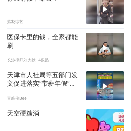
落凝综艺
医保卡里的钱，全家都能
刷
长沙律师刘大状
4跟贴
天津市人社局等五部门发
文促进落实“带薪年假”清
理“攀比内卷不愿休”的职
青蜂侠Bee
场环境
天空硬糖消