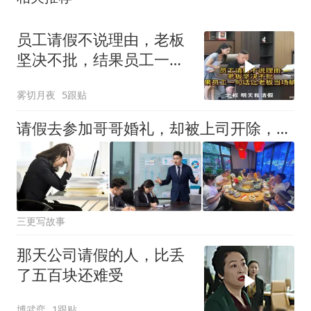
员工请假不说理由，老板
坚决不批，结果员工一句
话让老板当场躺平
雾切月夜
5跟贴
请假去参加哥哥婚礼，却被上司开除，看到嫂子后我惊呆了：上司？
三更写故事
那天公司请假的人，比丢
了五百块还难受
博武弈
1跟贴