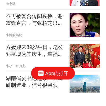
懂个球
不再被复合传闻裹挟，谢
霆锋直言，与张柏芝只剩
亲情与责任
小椰的奶奶
方媛迎来39岁生日，老公
郭富城为其庆生，幸福感
满分！
小小一米月儿
App内打开
湖南省委书记连续三天调
研制造业，信号很强烈
21世纪经济报道