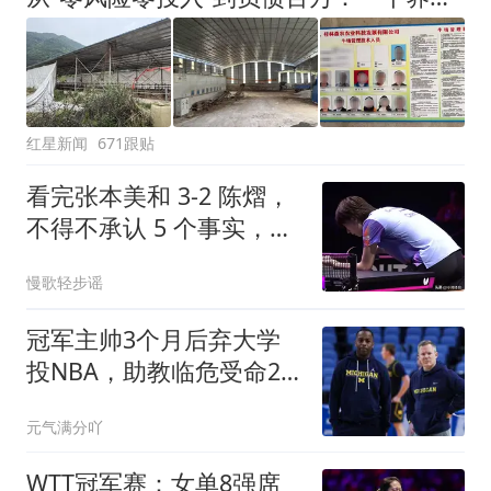
改签但没兑现
红星新闻
671跟贴
看完张本美和 3-2 陈熠，
不得不承认 5 个事实，裁
判判罚和伤病影响大
慢歌轻步谣
冠军主帅3个月后弃大学
投NBA，助教临危受命2
年终获转正
元气满分吖
WTT冠军赛：女单8强席