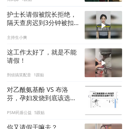
护士长请假被院长拒绝，
隔天查房迟到3分钟被扣
除1500元工资
主持生小爽
这工作太好了，就是不能
请假！
刑侦搞笑配音
1跟贴
对乙酰氨基酚 VS 布洛
芬，孕妇发烧到底该选哪
个药？
PSM药盾公益
5跟贴
你又请假干嘛去？