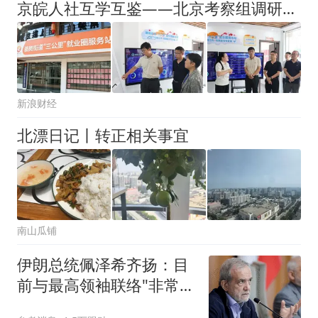
京皖人社互学互鉴——北京考察组调研包河区骆岗街道“三公里”就业圈服务站
新浪财经
北漂日记丨转正相关事宜
南山瓜铺
伊朗总统佩泽希齐扬：目
前与最高领袖联络"非常困
难"