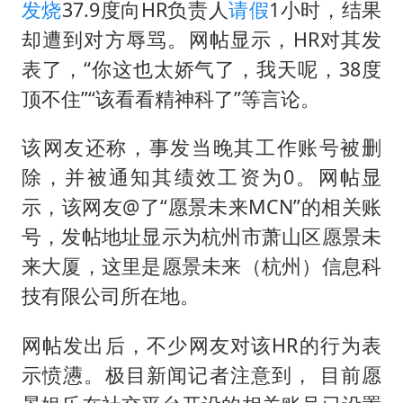
女子利用漏洞0元薅走3000多件家电
发烧
37.9度向HR负责人
请假
1小时，结果
80后女柜员逆袭成4200亿银行副行长
却遭到对方辱骂。网帖显示，HR对其发
表了，“你这也太娇气了，我天呢，38度
27岁女子成组织卖淫集团主犯被通缉
顶不住”“该看看精神科了”等言论。
吉林一“温度计大楼”读数爆表
24小时不关空调 电费会更低吗
该网友还称，事发当晚其工作账号被删
“China Cool”成海外热词
除，并被通知其绩效工资为0。网帖显
示，该网友@了“愿景未来MCN”的相关账
把党建设得更加坚强有力
号，发帖地址显示为杭州市萧山区愿景未
奋进开新局 实干挑大梁
来大厦，这里是愿景未来（杭州）信息科
技有限公司所在地。
网帖发出后，不少网友对该HR的行为表
示愤懑。极目新闻记者注意到， 目前愿