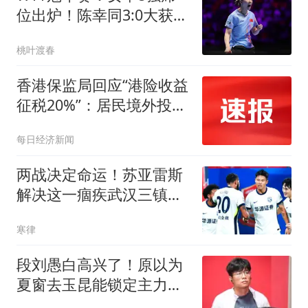
位出炉！陈幸同3:0大获全
胜，全力以赴冲冠
桃叶渡春
香港保监局回应“港险收益
征税20%”：居民境外投资
收益依法申报及缴税要求
每日经济新闻
一直存在
两战决定命运！苏亚雷斯
解决这一痼疾武汉三镇就
能保级成功！
寒律
段刘愚白高兴了！原以为
夏窗去玉昆能锁定主力，
结果还是枯坐板凳