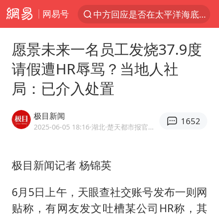
网易号
中方回应是否在太平洋海底开采稀土
以“新”破局 首发经济点亮城市消费活力
愿景未来一名员工发烧37.9度
佛得角门将亮相智利俱乐部主场
请假遭HR辱骂？当地人社
看守所辅警收受10万获刑1年
局：已介入处置
“深圳地面沉降致车辆损坏”不实
U17国足1分钟轰2球
极目新闻
1652
法国下周开始禁止未经同意的电话营销
2025-06-05 18:16
·湖北
·楚天都市报官方网易号
外交部发言人就广岛核爆81周年等答记者问
首次证实！“胶球”存在
极目新闻记者 杨锦英
感觉全东北都在等7号
6月5日上午，天眼查社交账号发布一则网
泰国一女公务员妆容引争议 本人回应
贴称，有网友发文吐槽某公司HR称，其