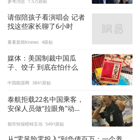
参考消息
1.5万跟贴
请假陪孩子看演唱会 记者
找这些家长聊了6小时
看看新闻Knews
4跟贴
媒体：美国制裁中国瓜
子、饺子 到底在怕什么
中国能源网
3841跟贴
泰航拒载22名中国乘客，
安保人员做“拉眼角”动
作，泰国机场最新回应：
都市快报橙柿互动
5491跟贴
拒绝登机决定由航司作
出；亲历者：曾承诺免费
从“零风险零投入”到负债百万：一个养牛项目崩盘后，谁该为农户的贷款买单丨红星调查