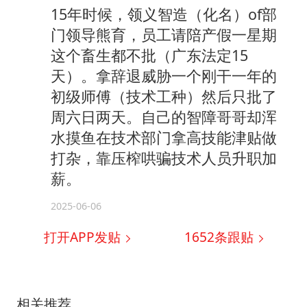
15年时候，领义智造（化名）of部
门领导熊育，员工请陪产假一星期
这个畜生都不批（广东法定15
天）。拿辞退威胁一个刚干一年的
初级师傅（技术工种）然后只批了
周六日两天。自己的智障哥哥却浑
水摸鱼在技术部门拿高技能津贴做
打杂，靠压榨哄骗技术人员升职加
薪。
2025-06-06
打开APP发贴
1652
条跟贴
相关推荐