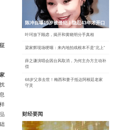
陈冲自曝19岁被侵犯！隐忍43年才开口
叶珂放下顾虑，揭开和黄晓明分手真相
征
梁家辉现场哽咽：来内地拍戏根本不是“北上”
薛之谦演唱会因台风取消，为何主办方主动补
偿
家
68岁父亲去世！梅西和妻子抵达阿根廷老家
扰
守灵
息
样
财经要闻
品
础