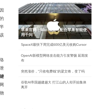
)因
的
一半
苹果官网：Mac电脑可配合苹果智能使
该
用千问
SpaceX最快下周完成600亿美元收购Cursor
OpenAI新模型网络攻击能力引发警惕 延期发
络
布
泄
突然涨价，"只收电费钱"的梁文锋，变了吗
键
谷歌AI帝国越建越大 打江山的人却开始集体
网
离开
物