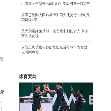
牛弹琴：伊朗开出6项条件 美军倒吸一口凉气
外国总统刚改国名就请中国大使骑行 1小时绕
国境线1圈
重大刑案嫌犯被抓：逃亡途中刺伤多人 偷东
西吃被发现
伊朗总统被指与穆杰塔巴在昏暗汽车内会面
仅听到声音
急
，
体育要闻
去读
，
：