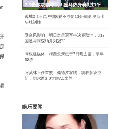
2-1击败欧联球队！皇马热身赛3胜1平
r-
蓉城0-1玉昆 中超6轮不胜仍13分领跑 奥斯卡
头球制胜
受台风影响！明日之星冠军杯决赛取消，U17
开
国足与阿森纳并列冠军
是
阿根廷媒体：梅西父亲已于7日晚去世，享年
保
68岁
阿莫林上任首败！佩德罗双响，凯赛多凌空
斩，切尔西3-0大胜AC米兰
个漏
娱乐要闻