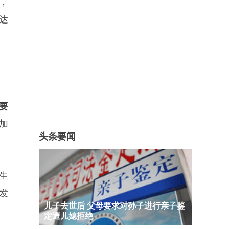
，
达
要
加
头条要闻
生
发
儿子去世后 父母要求对孙子进行亲子鉴
定遭儿媳拒绝