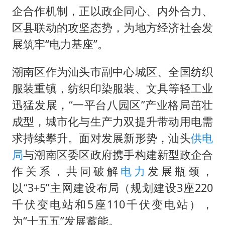
“空调24小时开着更省电”不实
企合作机制，正以政企同心、内外合力、
70多岁父亲独自坐车到上海看望女儿
区县联动的攻坚态势，为地方经济社会发
“中国蔬菜之乡”最高温达41.8℃
展筑牢“电力基座”。
“不建议大家买深色蛋糕”
潮南区作为汕头市副中心城区、全国纺织
985博士后被曝在妻子孕期出轨后续
服装重镇，纺织印染服装、文具等轻工业
如何把百年大党建设得更加坚强有力？
迅猛发展，“一平台八园区”产业格局茁壮
成型，城市化与生产力双提升带动用电需
求持续攀升。面对发展新形势，汕头
供电
局
与潮南区委区政府携手构建新型政企合
作关系，共同破解
电力
发展瓶颈，
以“3+5”主网建设布局（规划建设3座220
千伏变电站和5座110千伏变电站），
为“十五五”发展蓄能。