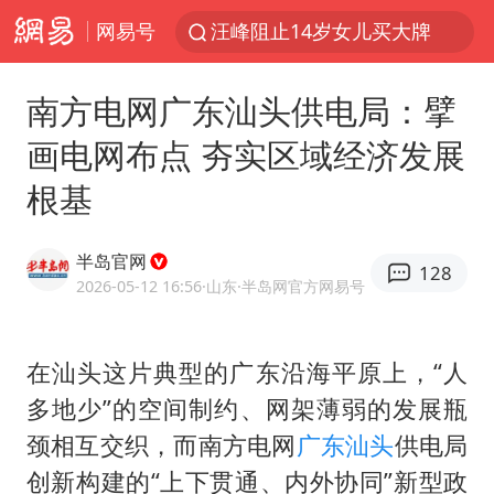
网易号
汪峰阻止14岁女儿买大牌
泸溪河：桃酥吃出金属牙冠视频不实
南方电网广东汕头供电局：擘
27岁女子组织卖淫集团被悬赏通缉
画电网布点 夯实区域经济发展
美国将对多晶硅衍生品加征15%关税
根基
泰国校园枪击案死亡人数升至7人
火把节震撼瞬间
半岛官网
128
公司“上四休三”但要降薪1000元
2026-05-12 16:56
·山东
·半岛网官方网易号
泰高官回应中国人在泰遭歧视：全面调查
改名后的“青海拉面”店
在汕头这片典型的广东沿海平原上，“人
多地少”的空间制约、网架薄弱的发展瓶
四川宜宾市高县发生4.9级地震
颈相互交织，而南方电网
广东
汕头
供电局
女子开一天一夜空调后二氧化碳中毒
创新构建的“上下贯通、内外协同”新型政