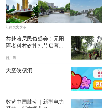
江南文史发布
共赴哈尼民俗盛会！元阳
阿者科村矻扎扎节启幕，
村民游客同乐畅享梯田风
新广网
情
天空硬糖消
数览中国脉动｜新型电力