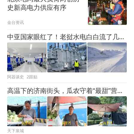
史新高电力供应有序
金台资讯
中亚国家眼红了！老挝水电白白流了几十年，中国一来全变钱
阿器谈史
2跟贴
高温下的济南街头，瓜农守着“最甜”营生，扛起一家人的烟火生计
天下泉城