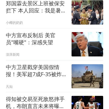
郑国霖去景区上班被保安
拦下 本人回应：我是暑假
工，没有工牌
小椰的奶奶
中方宣布反制后 美官
员"嘴硬"：深感失望
澎湃新闻
中方卫星戳穿美国假情
报！美军超7成F-35被炸，
伊朗早道出实情
凡知
得知被交易至死敌怒摔手
机，布朗直言未来将曝光