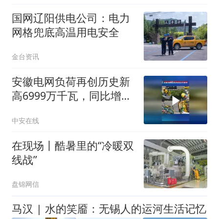
国网辽阳供电公司：电力
网格兜底高温用电安全
金台资讯
安徽电网负荷再创历史新
高6999万千瓦，同比增长
2.1%，安徽电网整体运行
中安在线
平稳
在现场丨酷暑里的“冷暖双
线战”
盘锦网信
马汉 | 水的笑靥：无锡人的运河生活记忆