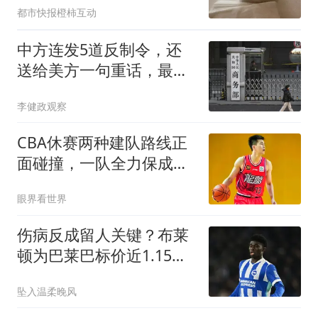
都市快报橙柿互动
中方连发5道反制令，还
送给美方一句重话，最大
输家已浮出水面
李健政观察
CBA休赛两种建队路线正
面碰撞，一队全力保成绩
一队彻底推倒重建
眼界看世界
伤病反成留人关键？布莱
顿为巴莱巴标价近1.15亿
英镑
坠入温柔晚风