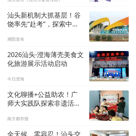
汕头新机制大抓基层！谷
饶率先“赴考”，探索中心
镇向小城市蝶变新路径
潮阳发布
2026汕头·澄海薄壳美食文
化旅游展示活动启动
今日澄海
文化聊播+公益助农！广
师大实践队探索非遗活化
新路径
南方都市报
全天候、零容忍！汕头交