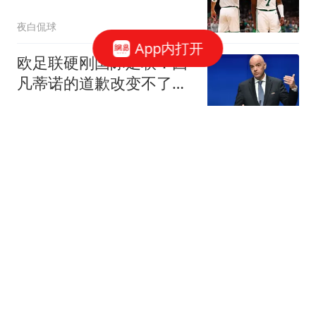
凯尔特人内幕
夜白侃球
App内打开
欧足联硬刚国际足联：因
凡蒂诺的道歉改变不了任
何事
封面新闻
随着大藤沙月3‑1张安晋
级！横滨冠军赛陈幸同1-4
决赛将迎战劲敌
阿奇体育解说
裁掉戴维森，火箭队可追
34岁旧将？场均17+4+4，
一份底薪就能拿下
熊哥爱篮球