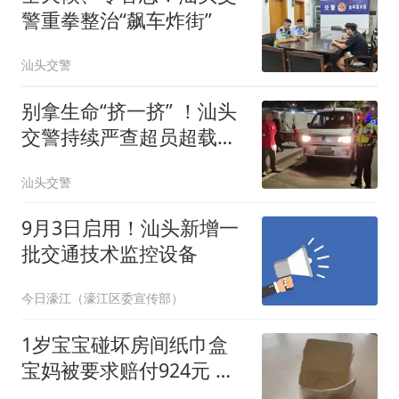
警重拳整治“飙车炸街”
汕头交警
别拿生命“挤一挤” ！汕头
交警持续严查超员超载违
法行为
汕头交警
9月3日启用！汕头新增一
批交通技术监控设备
今日濠江（濠江区委宣传部）
1岁宝宝碰坏房间纸巾盒
宝妈被要求赔付924元 酒
店回应