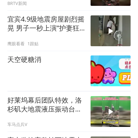
BRTV新闻
宜宾4.9级地震房屋剧烈摇
晃 男子一秒上演“护妻狂
魔”
鹰眼看看
1跟贴
天空硬糖消
好莱坞幕后团队特效，洛
杉矶大地震液压振动台实
拍
车马点兵V