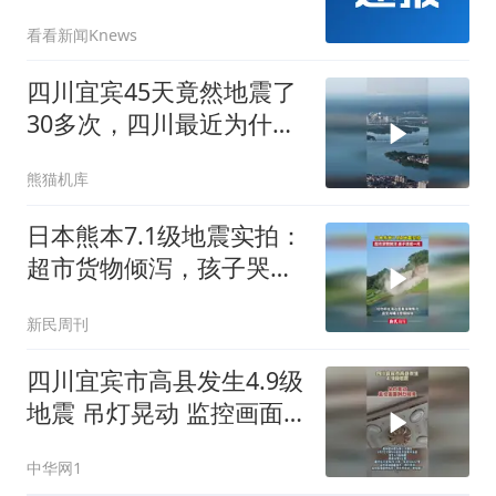
看看新闻Knews
四川宜宾45天竟然地震了
30多次，四川最近为什么
总是地震？
熊猫机库
日本熊本7.1级地震实拍：
超市货物倾泻，孩子哭成
一片
新民周刊
四川宜宾市高县发生4.9级
地震 吊灯晃动 监控画面
剧烈摇晃 亲历网友说“被
中华网1
摇醒”