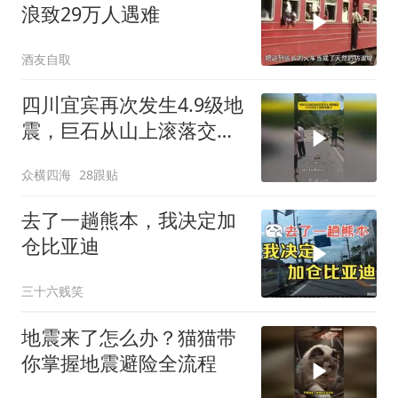
浪致29万人遇难
酒友自取
四川宜宾再次发生4.9级地
震，巨石从山上滚落交通
堵塞
众横四海
28跟贴
去了一趟熊本，我决定加
仓比亚迪
三十六贱笑
地震来了怎么办？猫猫带
你掌握地震避险全流程