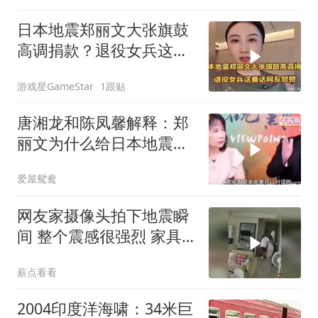
日本地震郑丽文大张旗鼓
高调捐款？退役女兵这番
话网友怒赞
游戏星GameStar
1跟贴
唐湘龙和陈凤馨解释：郑
丽文为什么给日本地震捐
款！
爱屋鸳鸯
网友家摄像头拍下地震瞬
间 整个震感很强烈 家具
都在跟着震动
薪点看看
2004印度洋海啸：34米巨