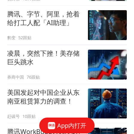
腾讯、字节、阿里，抢着
给打工人配「AI助理」
豹变
52跟贴
凌晨，突然下挫！美存储
巨头跳水
券商中国
76跟贴
美国发起对中国企业从东
南亚租赁算力的调查！
赶碳号
10跟贴
App内打开
腾讯WorkBuddy领跑AI办