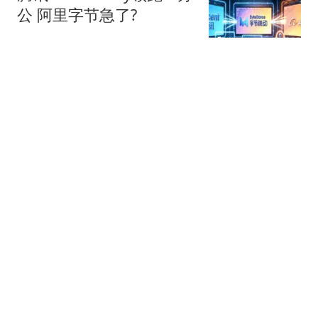
公 阿里字节急了?
星火Ember
80跟贴
39万亿美元，风险越来越
高了！
米筐投资
595跟贴
官方回应西安国企拖欠工
程款：正督促整改
经理人杂志
49跟贴
统一冰火两重天：方便面
独撑，饮料全面失速