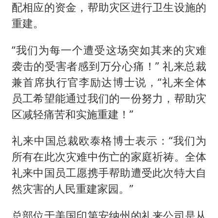
2025年小学教师减少13.19万
配相应的资金，帮助灾区进行卫生设施的
《龙餐馆》 冲奖
重建。
笔试第一被劝弃考涉事副校长被撤职
“我们为每一个遭受这场突如其来的灾难
上海有出现龙卷潜势
袭击的受害者感到万分心痛！” 礼来总裁
奋力开创中国式现代化建设新局面
兼首席执行官李励达博士说，“礼来全体
员工希望能通过我们的一份努力，帮助灾
区减轻痛苦和实施重建！”
礼来中国总裁欧泰格博士表示：“我们为
所有在此次灾难中伤亡的家庭祈祷。全体
礼来中国员工愿携手帮助遭受此次特大自
然灾害的人民重建家园。”
总部位于美国印第安纳州的礼来公司是从