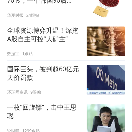
70％，一个韩国90后
的“突围”
华夏时报
24跟贴
全球资源博弈升温！深挖
A股自主可控“大矿主”
数据宝
1跟贴
国际巨头，被判超60亿元
天价罚款
环球网资讯
9跟贴
一枚“回旋镖”，击中王思
聪
说财猫
1299跟贴