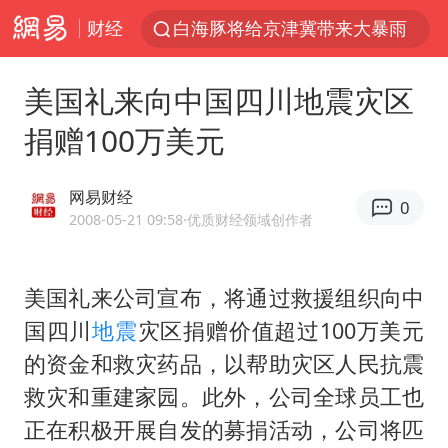
财经
白海豚将给京津冀带来大暴雨
王传君 《披荆斩棘》
美国礼来向中国四川地震灾区
上海暴雨红色预警
捐赠100万美元
国足U17与阿森纳决赛取消 并列冠军
王艺迪无缘横滨赛决赛
网易财经
0
于东来回应胖东来近25年老店年底关闭
2008-05-21 09:58
·优质财经领域创作者
上门女婿出轨女邻居多年被判重婚罪
美国礼来公司宣布，将通过救援组织向中
女子发现前夫婚内与第三者育子
国四川
地震
灾区捐赠价值超过100万美元
以军士兵把枪口对准中国记者
的资金和救灾药品，以帮助灾区人民抗震
王艺迪2-4不敌张本美和止步4强
救灾和重建家园。此外，公司全球员工也
于东来直播和胖东来核心团队开会
正在积极开展自发的募捐活动，公司将匹