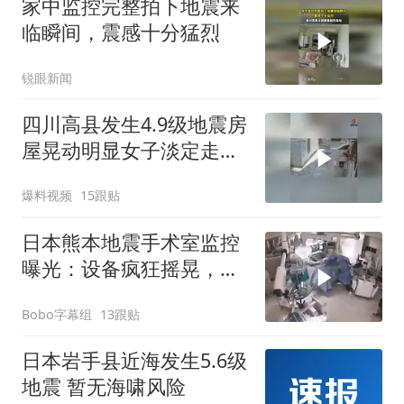
家中监控完整拍下地震来
临瞬间，震感十分猛烈
锐眼新闻
四川高县发生4.9级地震房
屋晃动明显女子淡定走门
站门口玩手机
爆料视频
15跟贴
日本熊本地震手术室监控
曝光：设备疯狂摇晃，医
生俯身护住病人
Bobo字幕组
13跟贴
日本岩手县近海发生5.6级
地震 暂无海啸风险