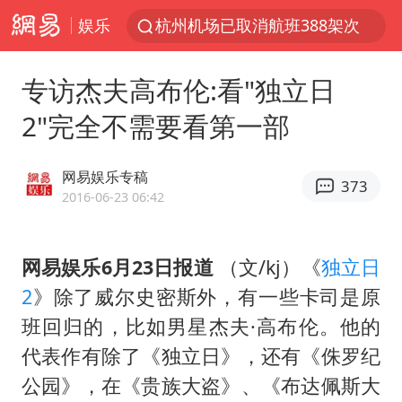
娱乐
杭州机场已取消航班388架次
《披荆斩棘2026》阵容官宣
专访杰夫高布伦:看"独立日
白海豚北上或致京津冀暴雨
2"完全不需要看第一部
中国第1高楼阻尼器摆动明显
上海有出现龙卷潜势
网易娱乐专稿
373
国足U17与阿森纳决赛取消 并列冠军
2016-06-23 06:42
2025年小学教师减少13.19万
网易娱乐6月23日报道
（文/kj）《
独立日
王艺迪2-4不敌张本美和止步4强
2
》除了威尔史密斯外，有一些卡司是原
上门女婿出轨女邻居多年被判重婚罪
班回归的，比如男星杰夫·高布伦。他的
上海大部迎大暴雨
代表作有除了《独立日》，还有《侏罗纪
女子发现前夫婚内与第三者育子
公园》，在《贵族大盗》、《布达佩斯大