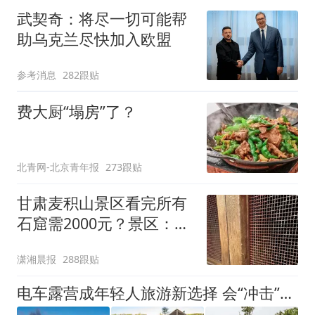
武契奇：将尽一切可能帮
助乌克兰尽快加入欧盟
参考消息
282跟贴
费大厨“塌房”了？
北青网-北京青年报
273跟贴
甘肃麦积山景区看完所有
石窟需2000元？景区：部
分石窟受特别保护，游客
潇湘晨报
288跟贴
可按需买
电车露营成年轻人旅游新选择 会“冲击”传统住宿业吗？