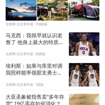
北青网-北京青年报
159跟贴
马克西：我很早就认识老
詹了 他身上最大的特质就
是谦逊
北青网-北京青年报
50跟贴
埃利斯：如果与库里对调
我照样能率领那支勇士取
得现在的成就
北青网-北京青年报
1跟贴
大亚圣象被指售卖“多年存
货” 19亿库存如何消化？