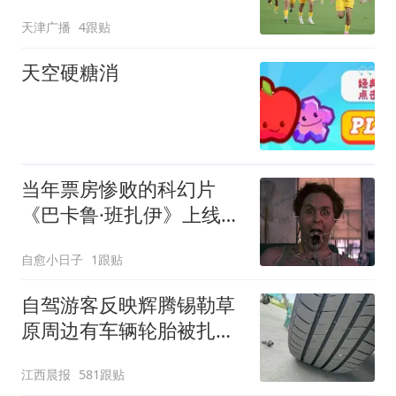
天津广播
4跟贴
天空硬糖消
当年票房惨败的科幻片
《巴卡鲁·班扎伊》上线
Prime Video，如今成了
自愈小日子
1跟贴
邪典经典
自驾游客反映辉腾锡勒草
原周边有车辆轮胎被扎，
修理店铺换胎价格高达千
江西晨报
581跟贴
元，官方发布情况通报