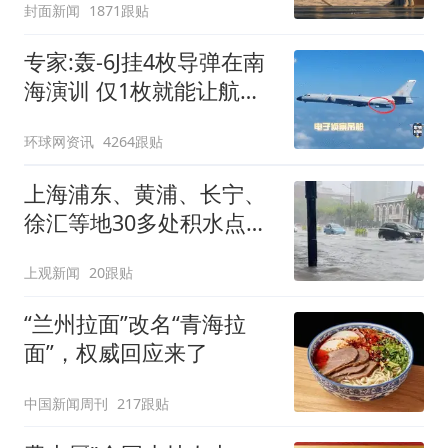
封面新闻
1871跟贴
专家:轰-6J挂4枚导弹在南
海演训 仅1枚就能让航母
瘫痪
环球网资讯
4264跟贴
上海浦东、黄浦、长宁、
徐汇等地30多处积水点正
在抢排
上观新闻
20跟贴
“兰州拉面”改名“青海拉
面”，权威回应来了
中国新闻周刊
217跟贴