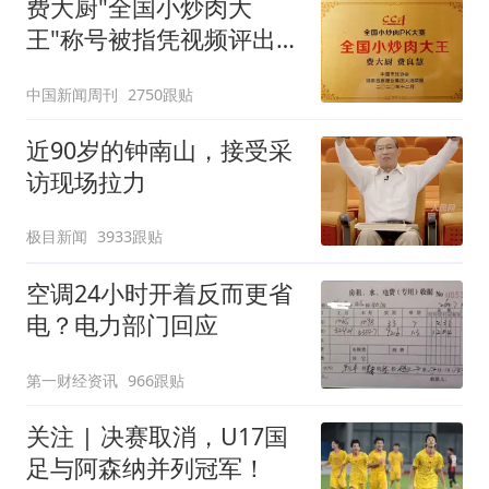
费大厨"全国小炒肉大
王"称号被指凭视频评出
官方回应
中国新闻周刊
2750跟贴
近90岁的钟南山，接受采
访现场拉力
极目新闻
3933跟贴
空调24小时开着反而更省
电？电力部门回应
第一财经资讯
966跟贴
关注 | 决赛取消，U17国
足与阿森纳并列冠军！