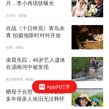
月，李小冉现状曝光
兵卒史
3跟贴
肖战《十日终焉》青岛杀
青 拍摄地限时对外开放
信网
3跟贴
凌晨失踪，46岁艺人遗体
在湄南河中被发现
南方都市报
4跟贴
App内打开
晒母子合照！林志玲远嫁
多年很多人依旧无法释怀