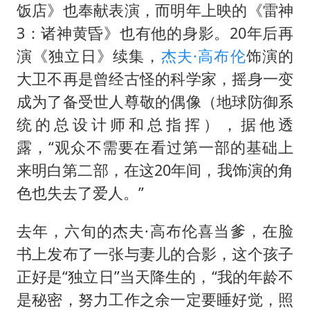
以军士兵把枪口对准中国记者
饭店》也奉献表演，而明年上映的《雷神
笔试第一被劝弃考涉事副校长被撤职
3：诸神黄昏》也有他的身影。20年后再
《龙餐馆》 冲奖
演《独立日》续集，
杰夫·高布伦
饰演的
大卫不再是曾经古怪的科学家，摇身一变
构建更高水平的全民健身公共服务体系
成为了备受世人尊敬的偶像（地球防御系
男子被沙蜇蜇伤5小时后呼吸困难
统的总设计师和总指挥），据他透
奋力开创中国式现代化建设新局面
露，“观众不需要在看过第一部的基础上
来明白第二部，在这20年间，我饰演的角
色也失去了爱人。”
去年，六旬的杰夫·高布伦喜当爹，在脸
书上发布了一张与妻儿的合影，这个孩子
正好是“独立日”当天降生的，“我的年龄不
是秘密，努力工作之余一定要睡好觉，照