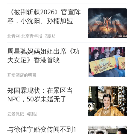
《披荆斩棘2026》官宣阵
容，小沈阳、孙楠加盟
北青网-北京青年报
2跟贴
周星驰妈妈姐姐出席《功
夫女足》香港首映
开烟酒店的明哥
郑国霖现状：在景区当
NPC，50岁未婚无子
云景侃记
4跟贴
与徐佳宁婚变传闻不到1