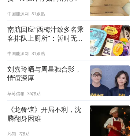
中国能源网
81跟贴
南航回应“西梅汁致多名乘
客排队上厕所”：暂时无法
核查是否发放西梅汁
中国能源网
31跟贴
刘嘉玲晒与周星驰合影，
情谊深厚
草莓信箱
35跟贴
《龙餐馆》开局不利，沈
腾翻身困难
凡知
7跟贴