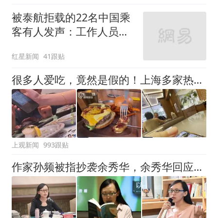
被泰航拒载的22名中国乘
客有人发声：工作人员承
诺免费改签，最后却自费
红星新闻
41跟贴
买机票回国
很多人爱吃，竟然是假的！上海多家热门餐饮店被曝光，网友热议
上观新闻
993跟贴
作家孙频被指抄袭余秀华，余秀华回应：看到了，给老子等着