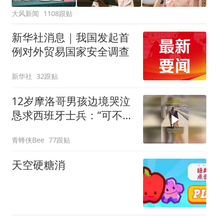
大风新闻
1108跟贴
新华社消息｜我国发起首
例对外贸易国家安全调查
新华社
32跟贴
12岁摩洛哥男孩边境哭泣
恳求西班牙士兵：“可不可
以不要把我遣返回国”
青蜂侠Bee
77跟贴
天空硬糖消