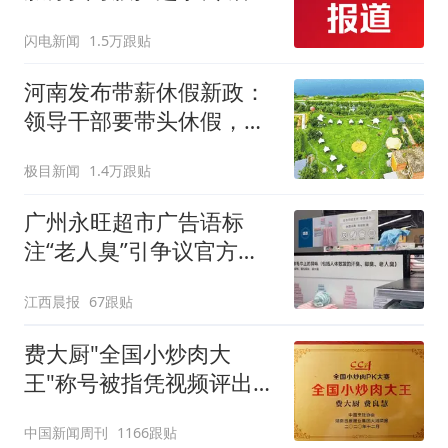
原样扔回去 老板称：服务
闪电新闻
1.5万跟贴
员是我儿子 他没做错 奖
励100元
河南发布带薪休假新政：
领导干部要带头休假，推
动全员应休尽休、休满休
极目新闻
1.4万跟贴
足；鼓励3-7天弹性长假，
构建“周五半天+周末+年
广州永旺超市广告语标
假”短途度假模式
注“老人臭”引争议官方回
应：统一上报反馈，门店
江西晨报
67跟贴
核实完毕后会回电
费大厨"全国小炒肉大
王"称号被指凭视频评出
官方回应
中国新闻周刊
1166跟贴