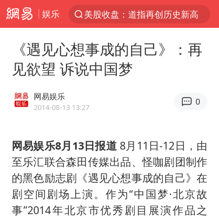
娱乐
美股收盘：道指再创历史新高
服务提质，内需扩容有保障
《遇见心想事成的自己》：再
人贩子“梅姨”真实姓名曝光
见欲望 诉说中国梦
“老头乐”悬挂“蒙H好几个8”上路
41岁女子为鼓励女儿考研上岸985
网易娱乐
0
河南：领导干部要带头休假
2014-08-13 13:27
中国宣布5项对美反制措施
网易娱乐8月13日报道
8月11日-12日，由
外交部回应日本将中国列为最大挑战
至乐汇联合森田传媒出品、怪咖剧团制作
被妻子举报丈夫与情人一审获刑1年
的黑色励志剧《遇见心想事成的自己》在
“中国游”持续带火“中国购”
剧空间剧场上演。作为“中国梦·北京故
长安航空通报旅客所带充电宝自燃：航班备降武汉，无人员受伤
事”2014年北京市优秀剧目展演作品之