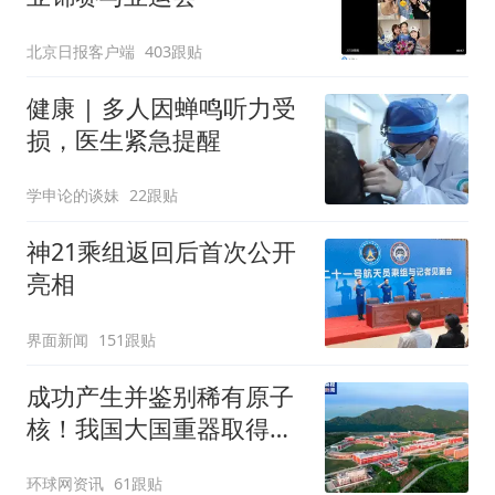
北京日报客户端
403跟贴
健康 | 多人因蝉鸣听力受
损，医生紧急提醒
学申论的谈妹
22跟贴
神21乘组返回后首次公开
亮相
界面新闻
151跟贴
成功产生并鉴别稀有原子
核！我国大国重器取得新
成果
环球网资讯
61跟贴