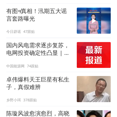
有图≠真相！汛期五大谣
言套路曝光
今日辟谣
47跟贴
国内风电需求逐步复苏，
电网投资确定性凸显 | 投
研报告
中国能源网
74跟贴
卓伟爆料天王巨星有私生
子，真假难辨
乡野小珥
378跟贴
陈璇风波愈演愈烈，高晓