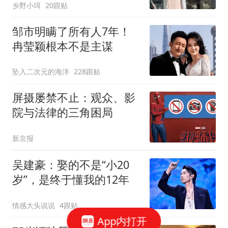
乡野小珥
20跟贴
邹市明瞒了所有人7年！
冉莹颖根本不是主谋
坠入二次元的海洋
228跟贴
屏摄屡禁不止：观众、影
院与法律的三角困局
新京报
吴建豪：娶的不是“小20
岁”，是终于懂我的12年
情感大头说说
4跟贴
App内打开