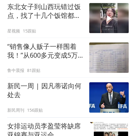
东北女子到山西玩错过饭
点，找了十几个饭馆都没
开门：午休到几点
星视频
15跟贴
“销售像人贩子一样围着
我！”从600多元变成5万
元，57岁保洁阿姨做医美
鲁中晨报
81跟贴
后眼睛肿到流泪、视物模
糊
新民一周 | 因凡蒂诺向何
处去
新民周刊
156跟贴
女排运动员李盈莹将缺席
亚锦赛与亚运会