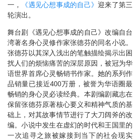
你常吃的兰州拉面要改名了，或改名青海拉面
一，
《遇见心想事成的自己》
迎来了第三
急诊医生漏诊致2岁患儿死亡获刑1年
轮演出。
李在明：韩国进入国家灾难状态
舞台剧《遇见心想事成的自己》改编自台
“老登”这个词错在哪里
湾著名身心灵修作家张德芬的同名小说。
女子旅游错把丧葬品当纪念品买下
张德芬以其深入浅出的笔触描绘揭示出困
张家界中心汽车站候车厅漏水如瀑布
扰人们的烦恼痛苦的深层原因，被冠为华
“煎饼叔叔”张建武离世
语世界首席心灵畅销书作家。她的系列作
品销量已接近400万册，被誉为华语圈最
坚持党全面领导和党中央集中统一领导
畅销的身心灵必读经典。本剧编剧藏志在
保留张德芬原著核心要义和精神气质的基
础上，对其故事情节进行了大刀阔斧的改
编。小说中发生在虚幻的时代和王国里的
一次追寻之旅被嫁接到当下的社会现实