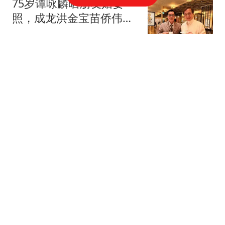
75岁谭咏麟晒朋友婚宴
照，成龙洪金宝苗侨伟同
框
动物奇奇怪怪
31跟贴
“走面”风波尘埃落定，韩
红现状曝光
社会日日鲜
189跟贴
金喜善现身上海机场被偶
遇，素颜坐地铁美到发光
草莓解说体育
81跟贴
歌唱家远征现状：定居美
国波特兰