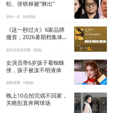
松、张铁林被“揪出”
借你一生
266跟贴
《这一秒过火》6家品牌
撤资，2026暑期档集体翻
车
喜欢历史的阿繁
3跟贴
女演员带6岁孩子看蜘蛛
侠，孩子被泼不明液体
观察者网
18跟贴
晚上10点拍完戏不回家，
关晓彤直奔网球场