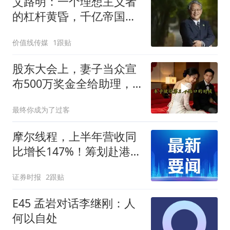
艾路明：一个理想主义者
的杠杆黄昏，千亿帝国易
主
价值线传媒
1跟贴
股东大会上，妻子当众宣
布500万奖金全给助理，
我起身离去，她急忙拦住
最终你成为了过客
我：老公，别走
摩尔线程，上半年营收同
比增长147%！筹划赴港上
市
证券时报
2跟贴
E45 孟岩对话李继刚：人
何以自处