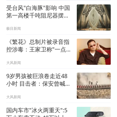
受台风"白海豚"影响 中国
第一高楼千吨阻尼器摆动
明显
极目新闻
《繁花》总制片被录音指
控涉毒：王家卫称"一点够
了"
大风新闻
9岁男孩被巨浪卷走近48
小时 目击者：保安曾喊话
劝阻
大风新闻
国内车市"冰火两重天":5