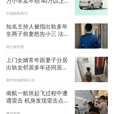
万小车卖不动 40万以上的
抢购
中国新闻周刊
知名主持人被指出轨多年
生两子前妻怒告小三 法院
判了
南方都市报
上门女婿常年跟妻子分居
出轨女邻居多年还同居生
子
都市快报橙柿互动
南航一航班起飞过程中遭
遇雷击 机身发现雷击点20
余处
蓬勃新闻