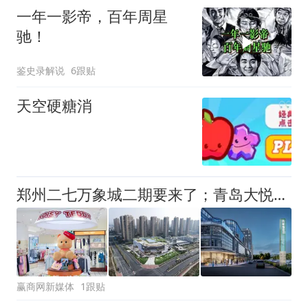
一年一影帝，百年周星
驰！
鉴史录解说
6跟贴
天空硬糖消
郑州二七万象城二期要来了；青岛大悦城启动建设；猛犸象、贡茶被收购… | 赢商周报
赢商网新媒体
1跟贴