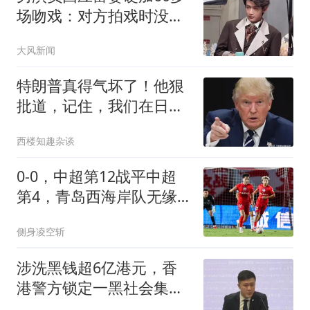
场吻戏：对方拍戏时没收
敛
大风新闻
特朗普真得气坏了！他狠
批道，记住，我们在日本
驻扎了45000名士兵
西楼知趣杂谈
0-0，中超第12战平中超
第4，青岛西海岸队无缘3
连胜
侧身凌空斩
涉洗黑钱超6亿港元，香
港警方锁定一黑社会集
团，拘捕147人