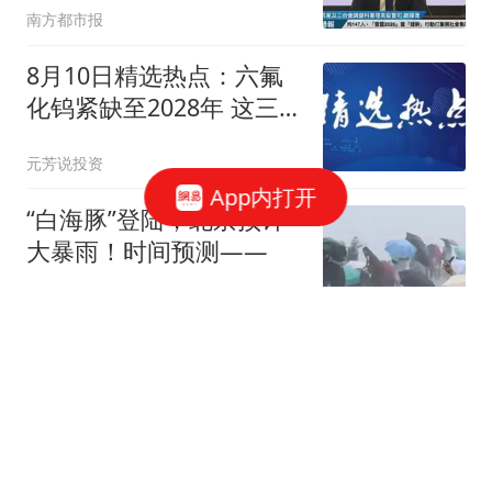
南方都市报
8月10日精选热点：六氟
化钨紧缺至2028年 这三大
龙头受益最大
元芳说投资
App内打开
“白海豚”登陆，北京预计
大暴雨！时间预测——
家住大兴
2026世界女排联赛得分榜
海报出炉！中国女排庄宇
珊264分摘得探花
排球大视界