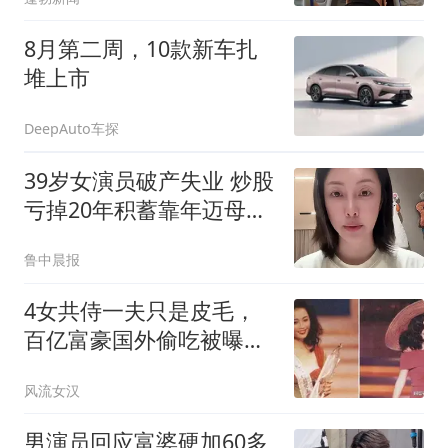
8月第二周，10款新车扎
堆上市
DeepAuto车探
39岁女演员破产失业 炒股
亏掉20年积蓄靠年迈母亲
接济
鲁中晨报
4女共侍一夫只是皮毛，
百亿富豪国外偷吃被曝，
何超琼早看透了
风流女汉
男演员回应富婆硬加60多