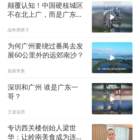
颠覆认知！中国硬核城区
不在北上广，而是广东顺
德
战争黑匣子
为何广州要绕过番禺去发
展60公里外的远郊南沙？
真探李奥
深圳和广州 谁是广东一
哥？
王波说房
专访西关楼创始人梁世
华：让岭南美食成为连接