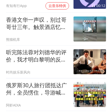
00:12
有知有行App
云音乐特供
香港文华一声叹，别过哥
哥廿三年。触景酒店忆芳
华世间再无张国荣
熊猫机库
听完陈法蓉对刘德华的评
价，我才明白黎明的反应
有多真实！
时尚娱乐新风向
俄罗斯30人旅行团抵达广
州，全员愣住，导游喊三
次集合没人应声
阿虾AIXA