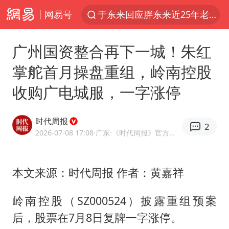
网易号
于东来回应胖东来近25年老店年底关闭
独闯南太行的失联女生最后轨迹已确认
广州国资整合再下一城！朱红
美将每月供乌爱国者拦截导弹
掌舵首月操盘重组，岭南控股
国足U17与阿森纳决赛取消 并列冠军
收购广电城服，一字涨停
香港刷新1884年以来最高气温纪录
央视新主播李秋莹母校发文祝贺
时代周报
2
上门女婿出轨女邻居多年被判重婚罪
2026-07-08 17:08
·广东
·《时代周报》官方网易号
上海全力守护市民“菜篮子”
以军士兵把枪口对准中国记者
本文来源：时代周报 作者：黄嘉祥
暑期研学游升温 在旅途中增长知识
岭南控股（SZ000524）披露重组预案
猫咪过火把节被抹成黑猫
后，股票在7月8日复牌一字涨停。