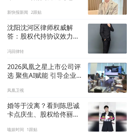
传统与当代 本土与世界的
新快报新闻
2跟贴
桥梁
沈阳沈河区律师权威解
答：股权代持协议效力认
定实务裁判标准
冯回律转
2026凤凰之星上市公司评
选 聚焦AI赋能 引导企业
拥抱智能化转型
凤凰卫视
婚等于没离？看到陈思诚
卡点庆生、股权给佟丽
娅，才懂成年人体面
嗑娱时间
1跟贴