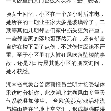
一间卧室的大门也被风吹坏，整个脱落。
项女士回忆，小区在一个多小时后来电，
她所在的一期业主家大多是玻璃碎了，二
期等其他几期邻居们家中损失更为严重，
一些邻居家的落地窗荡然无存，还有邻居
自称在楼下受了点伤，不过伤情应该不严
重。至于小区里有人被狂风吹落坠楼的事
故，还是7日清晨其他小区的朋友询问，
她才获悉。
湖南省气象台首席预报员兰明才接受媒体
采访时分析称，此次湖北龙卷风由多重天
气系统叠加催生。“台风‘美莎克’残涡环流
与梅雨锋在当地上空交汇，形成极强暖湿