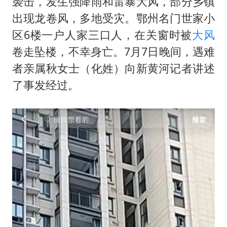
袭击，发生强降雨和雷暴大风，部分乡镇
38岁演员求职万岁山NPC成功
出现龙卷风，多地受灾。鄂州名门世家小
日本试射“战斧”导弹，国防部回应
区6楼一户人家三口人，在关窗时被
大风
胡彦斌韩磊 谁帮谁
卷走坠楼，不幸身亡。7月7日晚间，遇难
胡彦斌获《歌手2026》歌王
者亲属秋女士（化姓）向新黄河记者讲述
我国外贸延续良好增长态势
了事发经过。
“新疆阿勒泰八月能滑雪”不实
夯实基础开新局