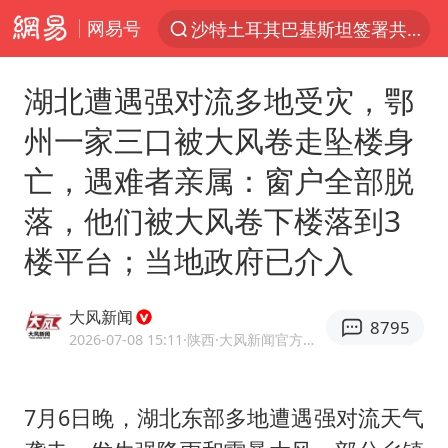
网易号
“电影+”如何激发千亿级消费新活力？
“秋天的第一杯奶茶”6岁了
湖北遭遇强对流多地受灾，鄂
全球首个长时储能一体化产业园量产
州一家三口被大风卷走坠楼身
台风白海豚已进入24小时警戒线
亡，遇难者亲属：窗户全部脱
四川宜宾市高县4.9级地震致1人死亡
落，他们被大风卷下楼落到3
中国女篮70-67险胜尼日利亚女篮
楼平台；当地政府已介入
名创优品回应女子吐槽内裤质量差
上海：台风白海豚或将带来龙卷风
大风新闻
8795
国防部：中国军队坚决反制任何闹海挑衅图谋
2026-07-08 15:11
·陕西
·大风新闻官方账号
U17国足三连胜晋级明日之星半决赛
国乒男单横滨冠军赛全军覆没
7月6日晚，湖北东部多地遭遇强对流天气