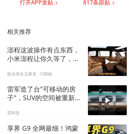
打开APP发贴
817
条跟贴
相关推荐
澎程这波操作有点东西，
小米澎程让你久等了，小
米汽车
娱乐侠女玉娇龙
15跟贴
雷军造了台"可移动的房
子"，SUV的空间被重新定
义了
雷科技
享界 G9 全网最细！鸿蒙