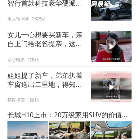
智行首款科技豪华硬派
SUV 到底表现怎么样？！
李大锤同学
28跟贴
升顶帐篷体验如何？！
女儿一心想要买新车，亲
自上门给老爸提亲，这操
作太逗了
话心电影
1跟贴
姐姐提了新车，弟弟扒着
车窗送出二里地，得知真
相后我乐了
稿库搞笑
1跟贴
长城H10上市：20万级家用SUV的价值，被重新定义了