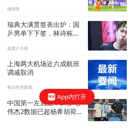
进入个位数会有连锁反应
懂球帝
瑞典大满贯签表出炉：国
乒男单下下签，林诗栋首
轮战陈垣宇，女单王曼昱
最爱乒乓球
蒯曼同区
上海两大机场近六成航班
调减取消
每日经济新闻
App内打开
中国第一左后卫！21岁毛
伟杰2数据已超杨希胡荷
韬：想去留洋
邱泽云