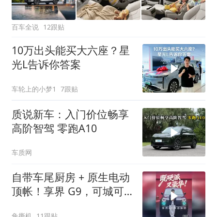
百车全说
12跟贴
10万出头能买大六座？星
光L告诉你答案
车轮上的小梦1
7跟贴
质说新车：入门价位畅享
高阶智驾 零跑A10
车质网
自带车尾厨房 + 原生电动
顶帐！享界 G9，可城可
野鸿蒙硬派 SUV
兔撕机
11跟贴