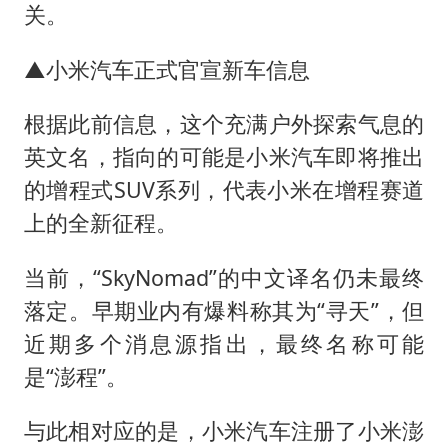
全民健身事业高质量发展
关。
唐田赛前发布会上引用《孙子兵法》
▲小米汽车正式官宣新车信息
台当局重金为“台独”织“皇帝新衣”
商场现钱学森巨幅海报 负责人回应
根据此前信息，这个充满户外探索气息的
几元成本的AI广告导致千万市值蒸发
英文名，指向的可能是小米汽车即将推出
的增程式SUV系列，代表小米在增程赛道
老挝国会主席赛宋蓬逝世
上的全新征程。
购飞机票7分钟后退票被扣2022元
乐享全民健身 共筑健康中国
当前，“SkyNomad”的中文译名仍未最终
落定。早期业内有爆料称其为“寻天”，但
近期多个消息源指出，最终名称可能
是“澎程”。
与此相对应的是，小米汽车注册了小米澎