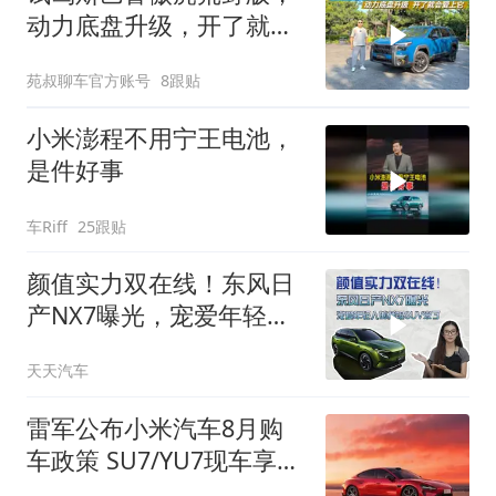
动力底盘升级，开了就会
爱上它
苑叔聊车官方账号
8跟贴
小米澎程不用宁王电池，
是件好事
车Riff
25跟贴
颜值实力双在线！东风日
产NX7曝光，宠爱年轻人
的插混 SUV来了
天天汽车
雷军公布小米汽车8月购
车政策 SU7/YU7现车享3
年0息