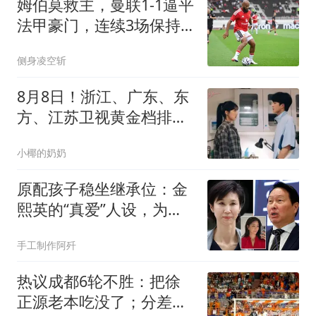
姆伯莫救主，曼联1-1逼平
法甲豪门，连续3场保持
不败
侧身凌空斩
8月8日！浙江、广东、东
方、江苏卫视黄金档排
播，闭眼入坑不踩雷
小椰的奶奶
原配孩子稳坐继承位：金
熙英的“真爱”人设，为何
会输得一败涂地
手工制作阿歼
热议成都6轮不胜：把徐
正源老本吃没了；分差若