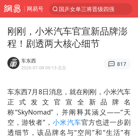
网易号
国乒女单三将晋级四强
光影经济撬动暑期消费新蓝海
刚刚，小米汽车官宣新品牌澎
陈思诚零点晒照为佟丽娅庆生
程！剧透两大核心细节
新疆优化调整景区内自驾服务费
《欢迎来龙餐馆》口碑
车东西
817
上四休三，但降薪1000元，你接受吗？
2026-07-08 09:13
·北京
情侣在平潭拍日出时坠崖致一死一伤
车东西7月8日消息，就在刚刚，小米汽车
检测列车撞人致11死2伤 涉事单位被罚
正式发文官宣全新品牌名
黄金牛市回来了吗
称“SkyNomad”，并阐释其涵义——“天
36岁男演员成景区NPC后人气爆棚
空，游牧者”，
小米汽车
官方也进一步剧
宇树王兴兴被问了360多个问题
透细节，该品牌名与“空间”和“生活”有