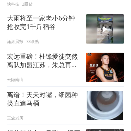
快科技
2跟贴
大雨将至一家老小6分钟
抢收完1千斤稻谷
潇湘晨报
73跟贴
宏远重磅！杜锋爱徒突然
离队加盟江苏，朱总再揽
新代言，陈老板为引援狂
云隐南山
加预算！
离谱！天天对嘴，细菌种
类直追马桶
三农老历