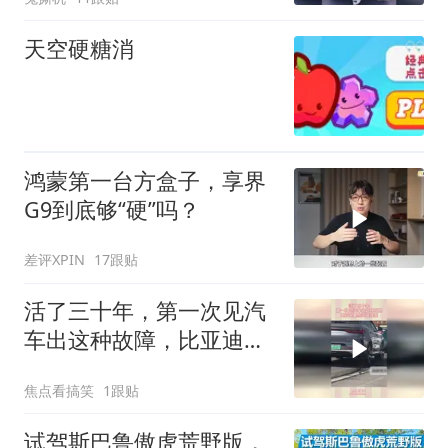
天空硬糖消
鸿蒙第一台方盒子，享界
G9到底够“硬”吗？
差评XPIN
17跟贴
活了三十年，第一次见汽
车出这种故障，比亚迪果
然遥遥领先
焦点看搞笑
1跟贴
试驾斯巴鲁傲虎荒野版，