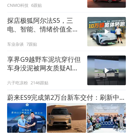
CNMO科技
6跟贴
探店极狐阿尔法S5，三
电、智能、情绪价值全都
给到位
车业杂谈
7跟贴
享界G9越野车泥坑穿行但
车身没泥被网友质疑AI，
你怎么看？
六子吃凉粉
2146跟贴
蔚来ES9完成第2万台新车交付：刷新中国50万级高端纯电车型交付纪录