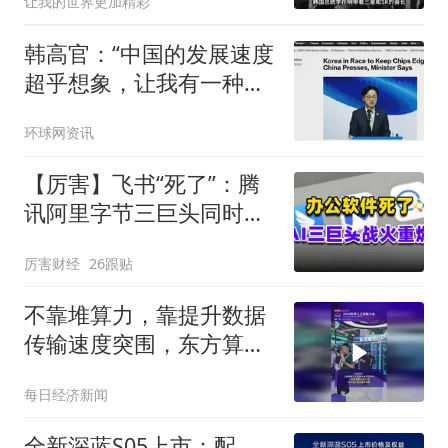
让我的世界更加精彩
韩高官：“中国的发展速度
超乎想象，让我有一种强
烈的紧迫感……”
环球网资讯
【厉害】飞书“死了”：腾
讯阿里字节三巨头同时掀
了软件的桌子
厉害财经
26跟贴
不靠堆算力，靠提升数据
传输速度突围，东方算芯
DF1000拿下大会最高SAIL
每日经济新闻
奖项
全新深蓝S05上市：配