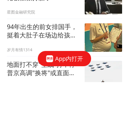
星图金融研究院
94年出生的前女排国手，
挺着大肚子在场边给孩子
们扣动作
岁月有情1314
App内打开
地面打不穿"空战"打不停
普京高调"换将"或直面消
耗战
上观新闻
女子发现漏洞"0元购"3千
台电器 家中堆满快递箱
鲁中晨报