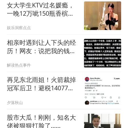
女大学生KTV过名媛瘾，
一晚12万呲150瓶香槟，
坑苦力爹赔4万
娱乐洞察点点
相亲时遇到让人下头的经
历！网友：说把我的钱给
他，他给我存着
解读热点事件
再见东北雨姐！火箭裁掉
冠军后卫！避税14077美
元！威少首冠来了
夕落秋山
股市大瓜！刚刚，知名大
佬被狠狠打脸了……