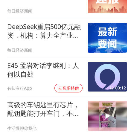
司上市后净利润持续下滑
每日经济新闻
DeepSeek重启500亿元融
资，机构：算力全产业链
景气逻辑持续强化
每日经济新闻
E45 孟岩对话李继刚：人
何以自处
00:12
有知有行App
云音乐特供
高级的车钥匙里有芯片，
配钥匙能打开车门，不点
火发动机不工作
生活慢聊你我他