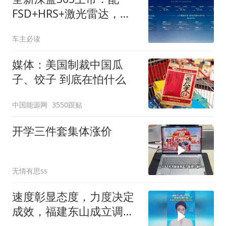
FSD+HRS+激光雷达，
11.59万起售
车主必读
媒体：美国制裁中国瓜
子、饺子 到底在怕什么
中国能源网
3550跟贴
开学三件套集体涨价
无情有思ss
速度彰显态度，力度决定
成效，福建东山成立调查
组核查抗生素牛蛙