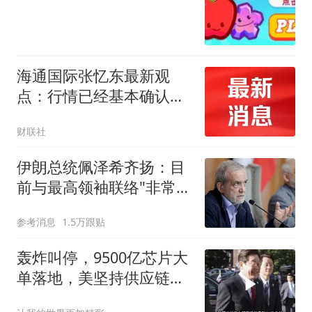
海通国际张忆东最新观
点：行情已经基本确认底
部区域 并转入缩量磨底和
财联社
蓄势阶段
伊朗总统佩泽希齐扬：目
前与最高领袖联络"非常困
难"
参考消息
1.5万跟贴
轰炸叫停，9500亿芯片大
单落地，美坚持供应链不
断