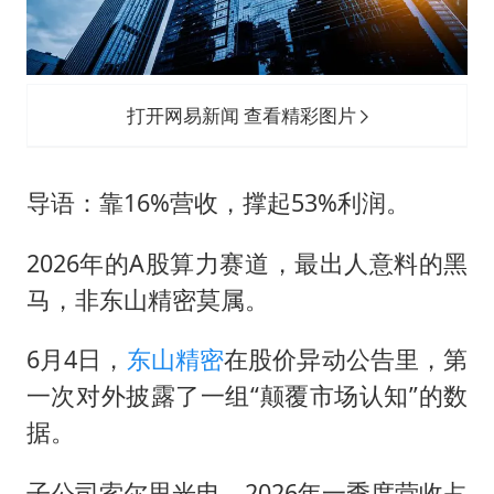
法国下周开始禁止未经同意的电话营销
多地要求领导干部带头休假
女子利用漏洞0元薅走3000多件家电
打开网易新闻 查看精彩图片
贵州轮胎子公司获美国退税8136万
东方甄选被判赔偿江小白30万元
导语：靠16%营收，撑起53%利润。
奋进开新局 实干挑大梁
2026年的A股算力赛道，最出人意料的黑
马，非东山精密莫属。
6月4日，
东山精密
在股价异动公告里，第
一次对外披露了一组“颠覆市场认知”的数
据。
子公司索尔思光电，2026年一季度营收占