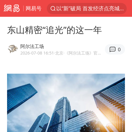
网易号
台风白海豚进入48小时警戒线
佛得角门将亮相智利俱乐部主场
东山精密“追光”的这一年
中方回应是否在太平洋海底开采稀土
宇树科技发行价格150.80元/股
阿尔法工场
0
看守所辅警收受10万获刑1年
2026-07-08 16:51
·北京
·《阿尔法工场》官方网易号
宇树科技王兴兴身家有望超200亿元
五粮液渠道价一箱上涨近百元
CIA被曝已秘密设立古巴工作组
U17国足1分钟轰2球
泰国一女公务员妆容引争议 本人回应
中国养老床位“三连降”