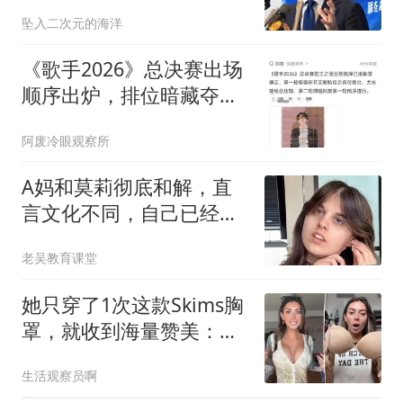
平壤没让中国失望
坠入二次元的海洋
《歌手2026》总决赛出场
顺序出炉，排位暗藏夺冠
玄机
阿废冷眼观察所
A妈和莫莉彻底和解，直
言文化不同，自己已经做
的很好，不懂感恩
老吴教育课堂
她只穿了1次这款Skims胸
罩，就收到海量赞美：轻
垫却有奇效
生活观察员啊