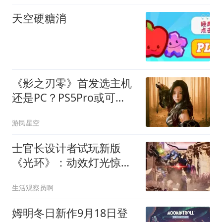
天空硬糖消
《影之刃零》首发选主机
还是PC？PS5Pro或可
4K60帧
游民星空
士官长设计者试玩新版
《光环》：动效灯光惊
艳，却称有点小遗憾
生活观察员啊
姆明冬日新作9月18日登