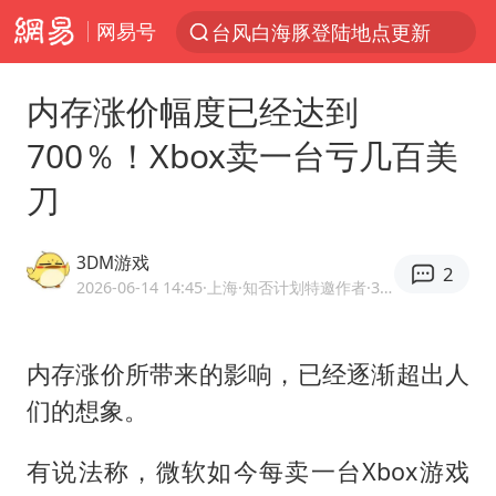
网易号
台风白海豚登陆地点更新
以“新”破局 首发经济点亮城市消费活力
内存涨价幅度已经达到
台风白海豚进入48小时警戒线
700％！Xbox卖一台亏几百美
佛得角门将亮相智利俱乐部主场
刀
中方回应是否在太平洋海底开采稀土
看守所辅警收受10万获刑1年
3DM游戏
2
宇树科技发行价格150.80元/股
2026-06-14 14:45
·上海
·知否计划特邀作者·3DMGAME官方网易号
宇树科技王兴兴身家有望超200亿元
五粮液渠道价一箱上涨近百元
内存涨价所带来的影响，已经逐渐超出人
们的想象。
CIA被曝已秘密设立古巴工作组
U17国足1分钟轰2球
有说法称，微软如今每卖一台Xbox游戏