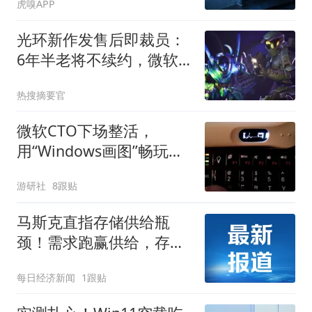
虎嗅APP
光环新作发售后即裁员：
6年半老将不续约，微软
月内已裁1600人
热搜摘要官
微软CTO下场整活，
用“Windows画图”畅玩
DOOM
游研社
8跟贴
马斯克直指存储供给瓶
颈！需求跑赢供给，存储
芯片赛道景气有望抬升
每日经济新闻
1跟贴