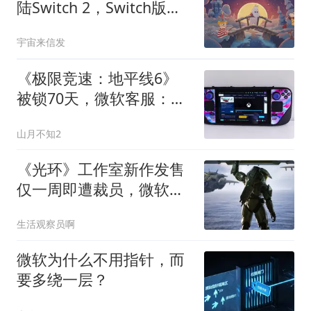
陆Switch 2，Switch版今
年4月已先行发售
宇宙来信发
《极限竞速：地平线6》
被锁70天，微软客服：借
台主机删存档？
山月不知2
《光环》工作室新作发售
仅一周即遭裁员，微软再
砍数千岗位波及旗下团队
生活观察员啊
微软为什么不用指针，而
要多绕一层？