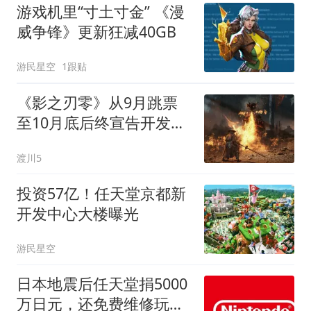
游戏机里“寸土寸金” 《漫
威争锋》更新狂减40GB
游民星空
1跟贴
《影之刃零》从9月跳票
至10月底后终宣告开发完
成，8月11日预售并公布
渡川5
11分钟新预告
投资57亿！任天堂京都新
开发中心大楼曝光
游民星空
日本地震后任天堂捐5000
万日元，还免费维修玩家