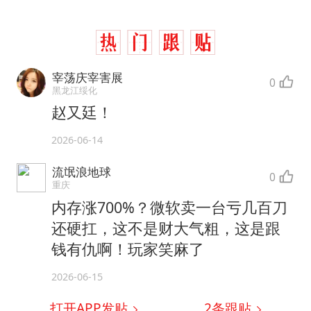
宰荡庆宰害展
0
黑龙江绥化
赵又廷！
2026-06-14
流氓浪地球
0
重庆
内存涨700%？微软卖一台亏几百刀
还硬扛，这不是财大气粗，这是跟
钱有仇啊！玩家笑麻了
2026-06-15
打开APP发贴
2
条跟贴