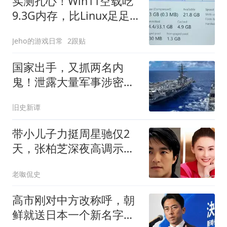
实测扎心！Win11空载吃
9.3G内存，比Linux足足
多一倍
Jeho的游戏日常
2跟贴
国家出手，又抓两名内
鬼！泄露大量军事涉密资
料，身份个个不简单
旧史新谭
带小儿子力挺周星驰仅2
天，张柏芝深夜高调示
爱，和前夫早已切割
老呶侃史
高市刚对中方改称呼，朝
鲜就送日本一个新名字，