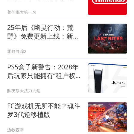
受损游戏机
菜但瘾大第一名
25年后《幽灵行动：荒
野》免费更新上线：新任
务、60帧及经典猎杀回归
雾野寻踪2
PS5盒子新警告：2028年
后玩家只能拥有“租户权
利”？
队友祭天法力无边
FC游戏机无所不能？魂斗
罗3代逆移植版
边牧森蒂