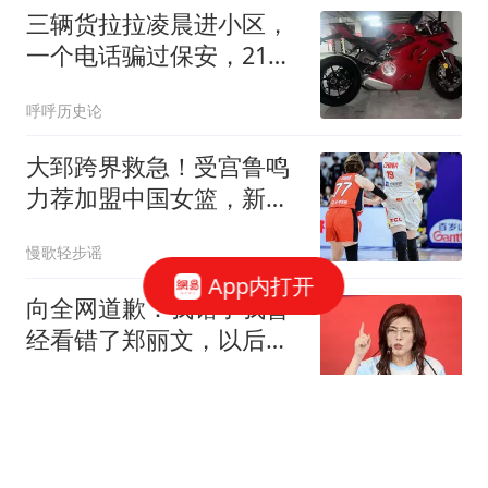
三辆货拉拉凌晨进小区，
一个电话骗过保安，21万
摩托车被搬到吉林
呼呼历史论
大郅跨界救急！受宫鲁鸣
力荐加盟中国女篮，新身
份正式确定
慢歌轻步谣
App内打开
向全网道歉：我错了我曾
经看错了郑丽文，以后她
说什么我都不信了
爱下厨的阿酾
A股：突传重磅消息，释
放强烈信号！做好准备，