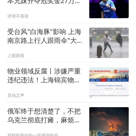
本兄妹齐夺冠奖金27万蒯
曼第5向鹏4万第17
求球不落谛
受台风"白海豚"影响 上海
南京路上行人跟雨伞"大搏
斗"
上观新闻
物业领域反腐丨涉嫌严重
违纪违法！上海锦宾物业
总经理顾爱华接受审查调
灵动之声
查
俄军终于想清楚了，不把
乌克兰彻底打瘫，麻烦就
没完没了
我想把最好的一面展现给你