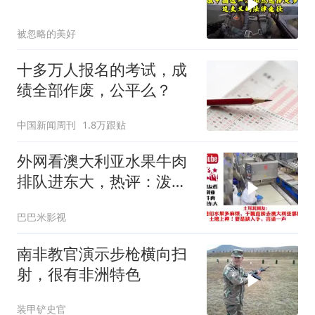
被忽略的美好
十多万人报名的考试，成
绩全部作废，公平么？
中国新闻周刊
1.8万跟贴
外网看澳大利亚水果牛肉
排队进东大，热评：泼天
富贵降临澳大利亚
巴巴米影视
南非教官演示步枪横向扫
射，很有非洲特色
装甲铲史官