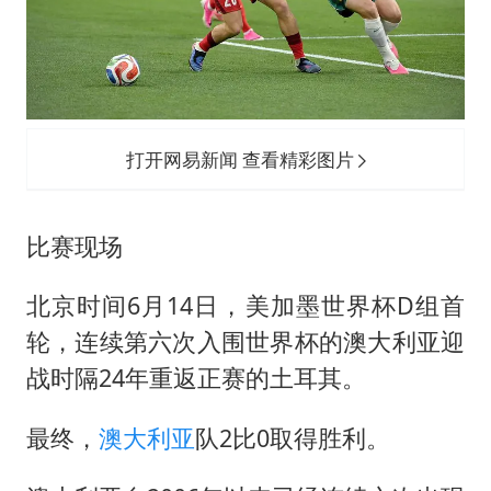
《龙餐馆》 冲奖
刘嘉玲晒与周星驰合照
BLG经理辟谣Bin离队
云南一男子胃中取出180颗铁钉
打开网易新闻 查看精彩图片
暴雨预报为何有时感觉不准
总书记点赞的非遗苗绣焕发新生机
比赛现场
北京时间6月14日，美加墨世界杯D组首
轮，连续第六次入围世界杯的澳大利亚迎
战时隔24年重返正赛的土耳其。
最终，
澳大利亚
队2比0取得胜利。