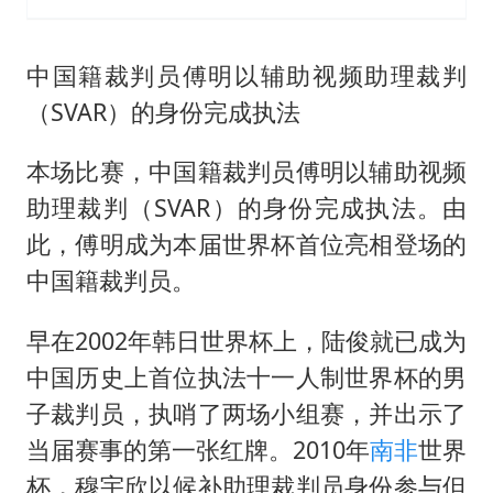
中国籍裁判员傅明以辅助视频助理裁判
（SVAR）的身份完成执法
本场比赛，中国籍裁判员傅明以辅助视频
助理裁判（SVAR）的身份完成执法。由
此，傅明成为本届世界杯首位亮相登场的
中国籍裁判员。
早在2002年韩日世界杯上，陆俊就已成为
中国历史上首位执法十一人制世界杯的男
子裁判员，执哨了两场小组赛，并出示了
当届赛事的第一张红牌。2010年
南非
世界
杯，穆宇欣以候补助理裁判员身份参与但