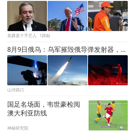
老踝是个手艺人
1跟贴
8月9日俄乌：乌军摧毁俄导弹发射器，土耳其限制商船通过黑海前往俄港口
山河路口
国足名场面，韦世豪检阅
澳大利亚防线
神秘研究院