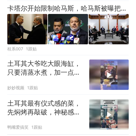
卡塔尔开始限制哈马斯，哈马斯被曝把重要部门搬去土耳其
桂系007
1跟贴
土耳其大爷吃大眼海缸，
只要清蒸水煮，加一点柠
檬汁就开吃！
妙妙视频
1跟贴
土耳其最有仪式感的菜，
先焖烤再敲破，神秘感给
的足足的！
鸭嘴爱搞笑
1跟贴