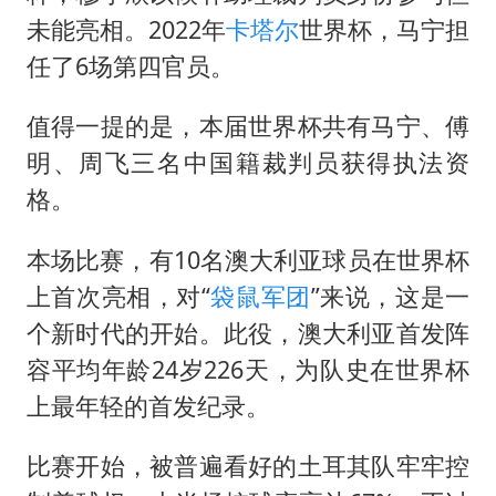
未能亮相。2022年
卡塔尔
世界杯，马宁担
任了6场第四官员。
值得一提的是，本届世界杯共有马宁、傅
明、周飞三名中国籍裁判员获得执法资
格。
本场比赛，有10名澳大利亚球员在世界杯
上首次亮相，对“
袋鼠军团
”来说，这是一
个新时代的开始。此役，澳大利亚首发阵
容平均年龄24岁226天，为队史在世界杯
上最年轻的首发纪录。
比赛开始，被普遍看好的土耳其队牢牢控