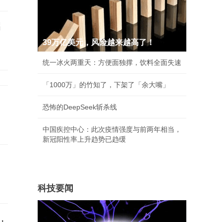
启
39万亿美元，风险越来越高了！
统一冰火两重天：方便面独撑，饮料全面失速
「1000万」的竹知了，下架了「余大嘴」
们
恐怖的DeepSeek斩杀线
中国疾控中心：此次疫情强度与前两年相当，
新冠阳性率上升趋势已趋缓
科技要闻
，