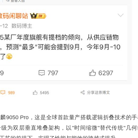
麒麟9050 Pro，这是全球首款量产搭载逻辑折叠技术的
级为双层垂直堆叠架构，以"时间缩微"替代传统"几何