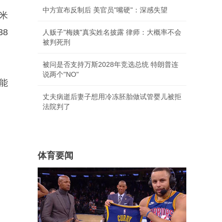
中方宣布反制后 美官员"嘴硬"：深感失望
米
8
人贩子"梅姨"真实姓名披露 律师：大概率不会
被判死刑
被问是否支持万斯2028年竞选总统 特朗普连
说两个"NO"
能
丈夫病逝后妻子想用冷冻胚胎做试管婴儿被拒
法院判了
体育要闻