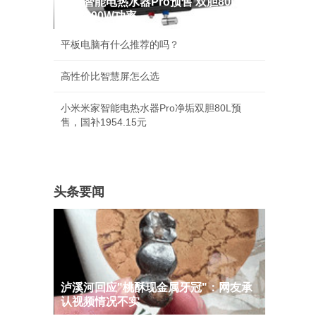
米家智能电热水器Pro预售 双胆80L容
量+3300W功率
平板电脑有什么推荐的吗？
高性价比智慧屏怎么选
小米米家智能电热水器Pro净垢双胆80L预
售，国补1954.15元
头条要闻
泸溪河回应"桃酥现金属牙冠"：网友承
认视频情况不实