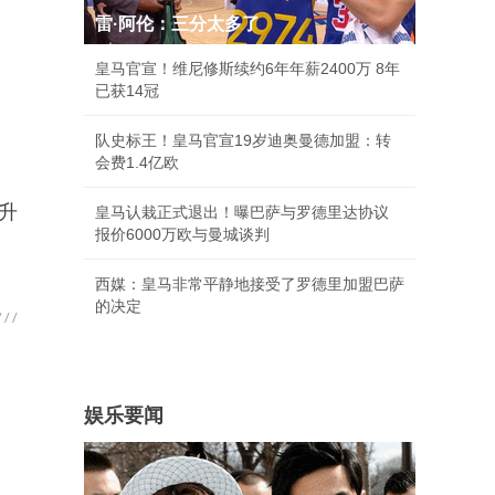
雷·阿伦：三分太多了
皇马官宣！维尼修斯续约6年年薪2400万 8年
已获14冠
队史标王！皇马官宣19岁迪奥曼德加盟：转
会费1.4亿欧
升
皇马认栽正式退出！曝巴萨与罗德里达协议
报价6000万欧与曼城谈判
西媒：皇马非常平静地接受了罗德里加盟巴萨
的决定
娱乐要闻