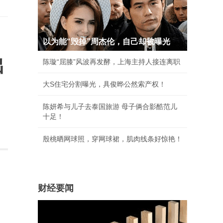
以为能“毁掉”周杰伦，自己却被曝光
出
陈璇“屈膝”风波再发酵，上海主持人接连离职
大S住宅分割曝光，具俊晔公然索产权！
陈妍希与儿子去泰国旅游 母子俩合影酷范儿
十足！
殷桃晒网球照，穿网球裙，肌肉线条好惊艳！
财经要闻