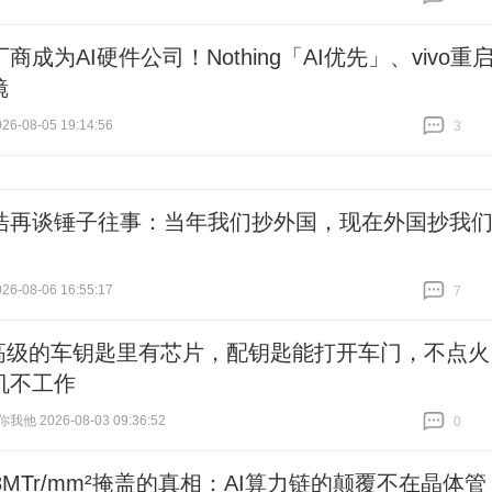
跟贴
0
商成为AI硬件公司！Nothing「AI优先」、vivo重
镜
6-08-05 19:14:56
3
跟贴
3
浩再谈锤子往事：当年我们抄外国，现在外国抄我
6-08-06 16:55:17
7
跟贴
7
高级的车钥匙里有芯片，配钥匙能打开车门，不点火
机不工作
他 2026-08-03 09:36:52
0
跟贴
0
8MTr/mm²掩盖的真相：AI算力链的颠覆不在晶体管