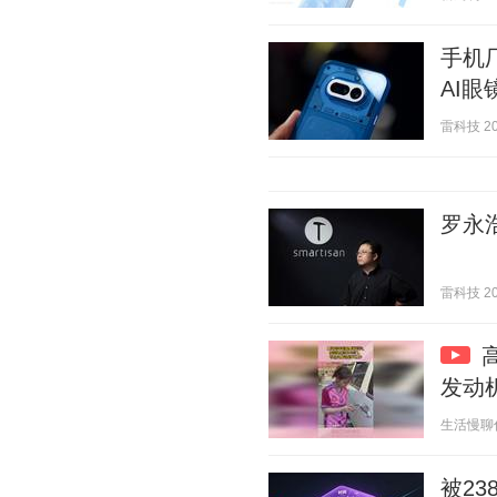
手机厂
AI眼
雷科技 202
罗永
雷科技 202
发动
生活慢聊你我
被23