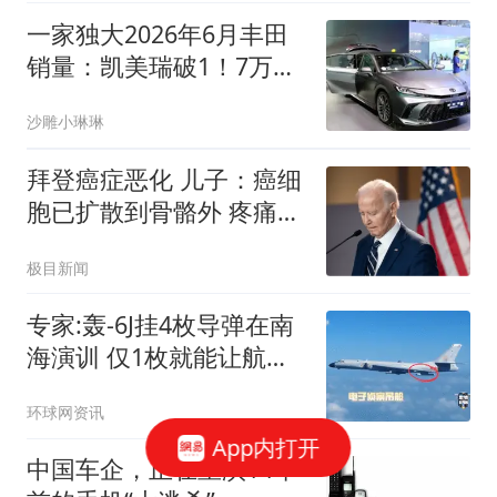
一家独大2026年6月丰田
销量：凯美瑞破1！7万登
顶，新能源不足3200辆
沙雕小琳琳
拜登癌症恶化 儿子：癌细
胞已扩散到骨骼外 疼痛难
忍
极目新闻
专家:轰-6J挂4枚导弹在南
海演训 仅1枚就能让航母
瘫痪
环球网资讯
App内打开
中国车企，正在重演14年