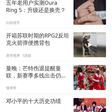
五年老用户实测Oura
Ring 5：升级还是换壳？
闪存猎手
开箱苏联时期的RPG2反坦
克火箭弹便携背包
虎哥视界
1跟贴
曼晚：芒特伤退提醒曼
联，新赛季多线出击仍需
补强
懂球帝
邓小平的十大历史功绩