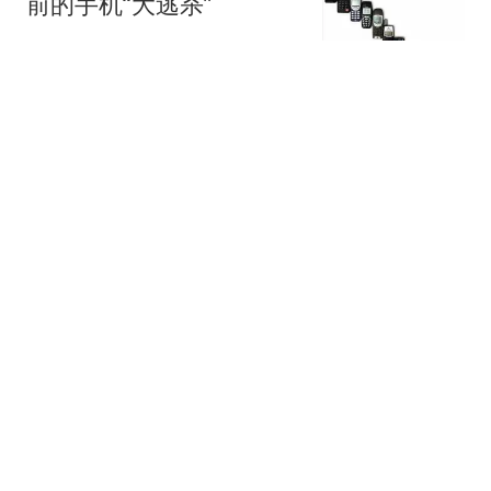
前的手机“大逃杀”
笑熬浆糊111
22岁失联女孩后续，仍未
找到，姑父：侄女是定向
生 怀疑被人约进
墨印斋
邓小平去世，四份万言书
引争论，江主席：警惕
右，但主要是防止左
山居客
一家四口体验漂流项目，
1名儿童不幸溺亡！
应急360