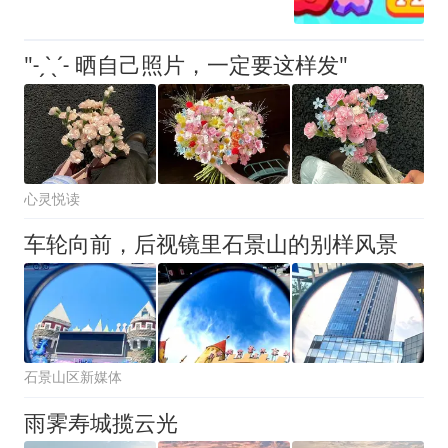
"˗ˏˋˎˊ˗ 晒自己照片，一定要这样发"
心灵悦读
车轮向前，后视镜里石景山的别样风景
石景山区新媒体
雨霁寿城揽云光