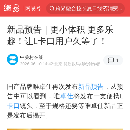
网易号
跨界融合拉长夏日经济消费链条
上海轨交全网络地面高架区段限速运行
新品预告｜更小体积 更多乐
白海豚逼近浙闽沿海
趣！让L卡口用户久等了！
上海暴雨红色预警
斯诺克中国公开赛刘宏宇击败霍金斯
中关村在线
1
2026年7月份居民消费价格同比上涨0.5%
2026-06-10 14:42
·北京
·优质数码领域创作者
伯克希尔净买入约200亿美元股票
国产品牌唯卓仕再次发布
新品预告
，从预
“伊斯兰版北约”出现
告中可以看到，唯
卓仕
将发布一支便携L
武契奇会见泽连斯基有何意图
卡口
镜头，至于规格还要等唯卓仕新品正
上海大部迎大暴雨
是发布后揭开。
台铃电动车仅骑一年就断电趴窝