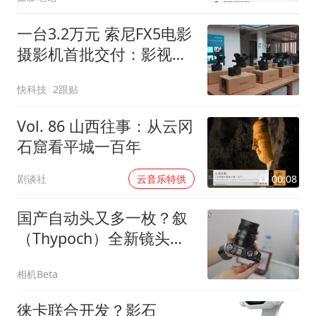
一台3.2万元 索尼FX5电影
摄影机首批交付：影视飓
风买了8台
快科技
2跟贴
Vol. 86 山西往事：从云冈
石窟看平城一百年
00:08
剧谈社
云音乐特供
国产自动头又多一枚？叙
（Thypoch）全新镜头疑
似提前曝光？
相机Beta
徕卡联合开发？影石