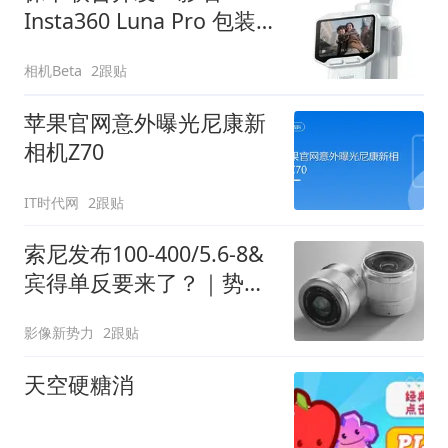
Insta360 Luna Pro 包装
泄露，8月发布稳了？
相机Beta
2跟贴
苹果官网意外曝光尼康新
相机Z70
IT时代网
2跟贴
索尼发布100-400/5.6-8&
宾得单反要来了？｜势力
新鲜报
影像新势力
2跟贴
天空硬糖消