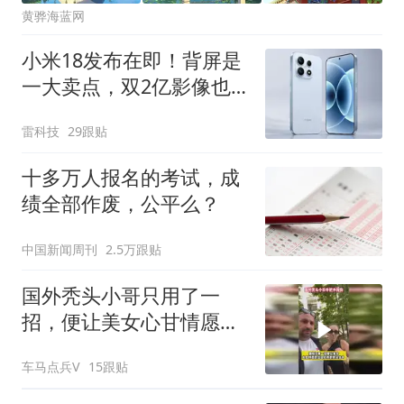
黄骅海蓝网
小米18发布在即！背屏是
一大卖点，双2亿影像也
安排上了
雷科技
29跟贴
十多万人报名的考试，成
绩全部作废，公平么？
中国新闻周刊
2.5万跟贴
国外秃头小哥只用了一
招，便让美女心甘情愿出
现在你的镜头当中
车马点兵V
15跟贴