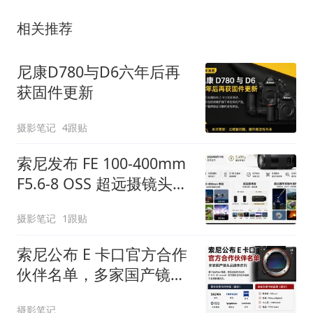
相关推荐
尼康D780与D6六年后再
获固件更新
摄影笔记
4跟贴
索尼发布 FE 100-400mm
F5.6-8 OSS 超远摄镜头，
售价 5499 元
摄影笔记
1跟贴
索尼公布 E 卡口官方合作
伙伴名单，多家国产镜头
品牌未在列
摄影笔记