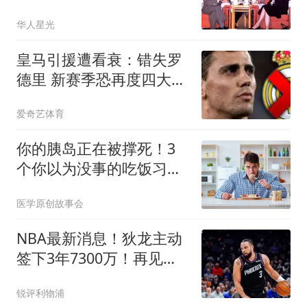
华人星光
皇马引援遭看衰：错失罗
德里 新赛季恐再度四大皆
空
爱奇艺体育
你的胰岛正在被撑死！3
个你以为没事的吃饭习
惯，比吃糖伤10倍
医学原创故事会
NBA最新消息！狄龙主动
签下3年7300万！再见火
箭，从被放弃到大合同，
锐评利物浦
你确实让火箭后悔了