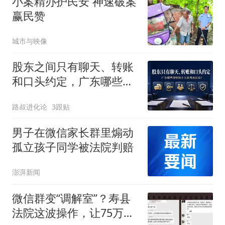
小案精办护民安 神速破案
赢民赞
城市与映像
股东之间只有聊天、转账
和口头约定，广东哪些律
师能介入谈判或诉讼？
路叔进化论
3跟贴
男子在微信家长群里煽动
孤立孩子同学被法院判赔
澎湃新闻
微信群变“调解室”？寿县
法院这波操作，让75万余