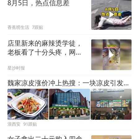
8月5日，热点信息差
香蕉唠生活
7跟贴
店里新来的麻辣烫学徒，
老板看了十分头疼，网
友：把她介绍到竞争对手
星沙时报
那边
魏家凉皮涨价冲上热搜：一块凉皮引发的争论，西安食客该怎么选？
浪西安
91跟贴
女子拿出二十元购入四盒