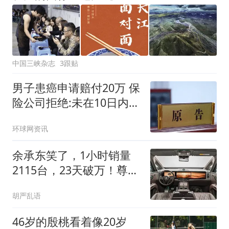
中国三峡杂志
3跟贴
男子患癌申请赔付20万 保
险公司拒绝:未在10日内通
知
环球网资讯
余承东笑了，1小时销量
2115台，23天破万！尊界
双车如何用硬核数据重塑
胡严乱语
高端市场格局？
46岁的殷桃看着像20岁