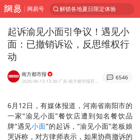
网易号
白海豚将正面袭击贯穿浙江
男童模仿奥特曼从高处跳下致骨折
起诉渝见小面引争议！遇见小
名创优品一次性内裤 颜面尽失
面：已撤销诉讼，反思维权行
视频丨中国东方电气集团原党组副书记、董事宋致远被查
动
香港宏福苑火灾或由烟头引起
实时追踪台风白海豚
南方都市报
6546
浙江台州《告全体市民书》
2026-06-13 13:38
·广东
·南方都市报官方网易号
女主硬加吻戏短剧已下架
上海多家景点临时闭园或调整运营时间
6月12日，有媒体报道，河南省南阳市的
一家“渝见小面”餐饮店遭到知名餐饮品
郑丽文：台湾从来没有“独立”过
牌“遇见
小面
”的起诉，“渝见小面”老板娘
董璇小酒窝朵朵为佟丽娅庆生
哭诉称，对方律师表示，如果协商撤诉的