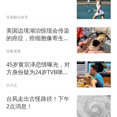
草莓解说体育
美国边境湖泊惊现会传染
的癌症，癌细胞像寄生虫
会在淡水鱼间扩散
阿纂看事
45岁黄宗泽恋情曝光，对
方身份疑为24岁TVB咪
神，身材好到流鼻血
兵卒史
台风走出古怪路径！下午
2点消息！