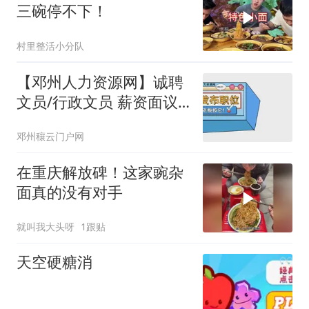
三碗停不下！
村里整活小分队
【邓州人力资源网】诚聘
文员/行政文员 薪资面议
熟练掌握基本办公软件
邓州穰云门户网
在重庆解放碑！这家豌杂
面真的没有对手
就叫我大头呀
1跟贴
天空硬糖消