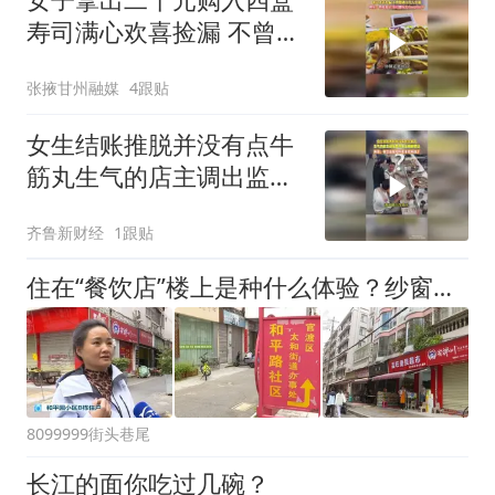
寿司满心欢喜捡漏 不曾想
遇上坑人套路网友：世道
张掖甘州融媒
4跟贴
变了 寿司都玩上Cospla
女生结账推脱并没有点牛
筋丸生气的店主调出监控
拿出确凿凭证网友：餐饮
齐鲁新财经
1跟贴
店监控的重要性体现了
住在“餐饮店”楼上是种什么体验？纱窗滴油、不敢开窗、半夜呛醒……住户快受不了了
8099999街头巷尾
长江的面你吃过几碗？