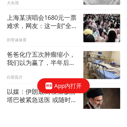
大永强
上海某演唱会1680元一票
难求，网友：这一刻“全女
经济”具象化了
刘哥谈体育
爸爸化疗五次肿瘤缩小，
我们以为赢了，半年后复
查让人崩溃
白宸侃片
App内打开
以媒：伊朗最高领袖穆杰
塔巴被紧急送医 或随时会
死去
长春新闻