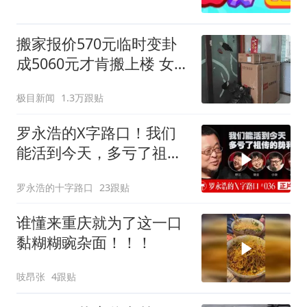
搬家报价570元临时变卦
成5060元才肯搬上楼 女子
傻眼
极目新闻
1.3万跟贴
罗永浩的X字路口！我们
能活到今天，多亏了祖传
的势利眼
罗永浩的十字路口
23跟贴
谁懂来重庆就为了这一口
黏糊糊豌杂面！！！
吱昂张
4跟贴