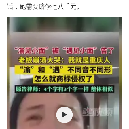
媒体：“内容由AI生成”不是免责盾牌
话，她需要赔偿七八千元。
多个明星演唱会取消
西贝创始人贾国龙押注鲜羊赛道
女儿为争财产堵门阻挠父亲出殡
美国AI开始攻击真人了
人民的健康、体质、幸福一脉相承