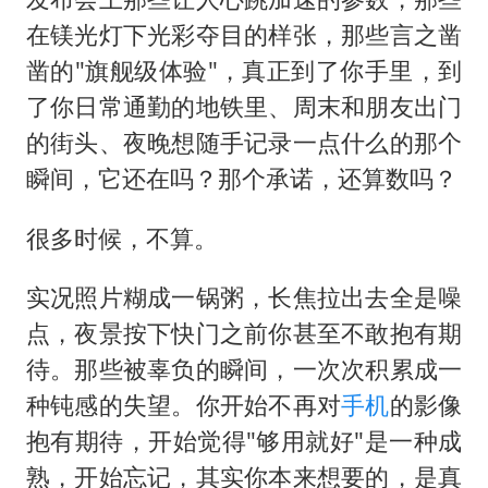
2025年小学教师减少13.19万
在镁光灯下光彩夺目的样张，那些言之凿
韩军前线部队连曝丑闻
凿的"旗舰级体验"，真正到了你手里，到
上海大部迎大暴雨
了你日常通勤的地铁里、周末和朋友出门
《龙餐馆》 冲奖
的街头、夜晚想随手记录一点什么的那个
武契奇会见泽连斯基有何意图
瞬间，它还在吗？那个承诺，还算数吗？
笔试第一被劝弃考涉事副校长被撤职
很多时候，不算。
奋力开创中国式现代化建设新局面
实况照片糊成一锅粥，长焦拉出去全是噪
点，夜景按下快门之前你甚至不敢抱有期
待。那些被辜负的瞬间，一次次积累成一
种钝感的失望。你开始不再对
手机
的影像
抱有期待，开始觉得"够用就好"是一种成
熟，开始忘记，其实你本来想要的，是真