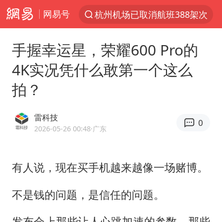
网易号
上半年我国经营主体结构持续优化
上海：5号线16号线浦江线全线停运
手握幸运星，荣耀600 Pro的
《披荆斩棘2026》阵容官宣
4K实况凭什么敢第一个这么
白海豚北上或致京津冀暴雨
拍？
国足U17与阿森纳决赛取消 并列冠军
上海有出现龙卷潜势
雷科技
0
王艺迪无缘横滨赛决赛
2026-05-26 00:48
·广东
上门女婿出轨女邻居多年被判重婚罪
女子发现前夫婚内与第三者育子
有人说，现在买手机越来越像一场赌博。
王艺迪2-4不敌张本美和止步4强
不是钱的问题，是信任的问题。
以军士兵把枪口对准中国记者
发布会上那些让人心跳加速的参数，那些