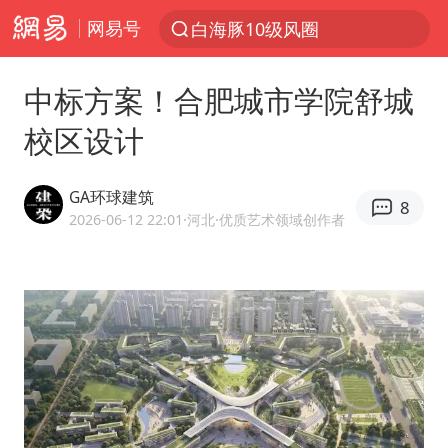
白海豚10级风圈
网易号
上半年我国经营主体结构持续优化
上海暴雨红色预警
中标方案！合肥城市学院舒城
上海：5号线16号线浦江线全线停运
校区设计
上海全域长途客运班次全部停运
周星驰母亲现身香港路演现场
GA环球建筑
8
2026-06-12 22:01
·河北
·优质艺术领域创作者
王传君 《披荆斩棘》
国足U17与阿森纳决赛取消 并列冠军
上海有出现龙卷潜势
王艺迪2-4不敌张本美和止步4强
上门女婿出轨女邻居多年被判重婚罪
1枚就能让航母瘫痪 轰-6J实力有多强