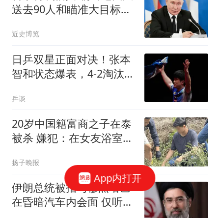
送去90人和瞄准大目标的
王牌
近史博览
日乒双星正面对决！张本
智和状态爆表，4-2淘汰松
岛辉空拿下一哥之争
乒谈
20岁中国籍富商之子在泰
被杀 嫌犯：在女友浴室发
现他
扬子晚报
App内打开
伊朗总统被指与穆杰塔巴
在昏暗汽车内会面 仅听到
声音