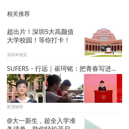
相关推荐
超出片！深圳5大高颜值
大学校园！等你打卡！
深圳本地宝
SUFERS・行远｜崔珂铭：把青春写进时代答卷
新浪财经
@大一新生，超全入学准
备清单，助你轻松开启美