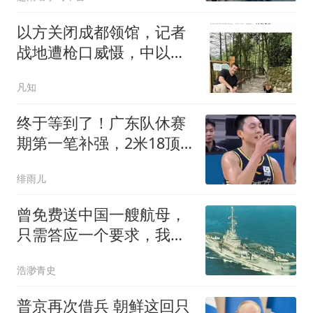
以方关闭成都领馆，记者
战地遭枪口威慑，中以关
系释放危险信号
凡知
终于等到了！广东队休赛
期第一笔补强，2米18顶
级内线成首选？
绯雨儿
曾免费送中国一艘航母，
只需答应一个要求，我国
二话不说当场拒绝
浩渺青史
普京再次借兵 朝鲜这回只