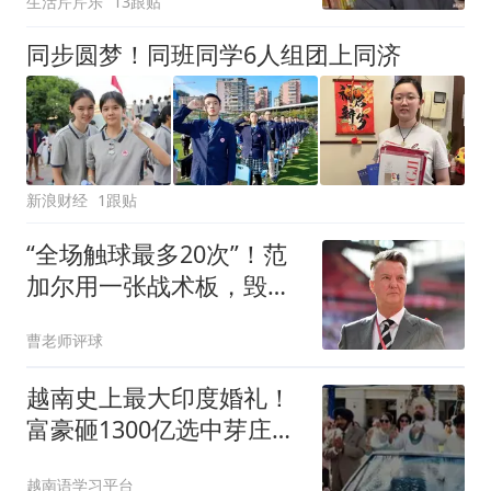
生活芹芹乐
13跟贴
同步圆梦！同班同学6人组团上同济
新浪财经
1跟贴
“全场触球最多20次”！范
加尔用一张战术板，毁了
29岁的鲁尼
曹老师评球
越南史上最大印度婚礼！
富豪砸1300亿选中芽庄，
上千名宾客包岛狂欢
越南语学习平台