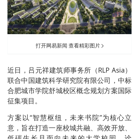
以军士兵把枪口对准中国记者
于东来直播和胖东来核心团队开会
2025年小学教师减少13.19万
泰国：高度重视中国游客旅游体验
打开网易新闻 查看精彩图片
王艺迪无缘横滨赛决赛
上海大部迎大暴雨
近日，吕元祥建筑师事务所（RLP Asia）
构建更高水平的全民健身公共服务体系
联合中国建筑科学研究院有限公司，中标
合肥城市学院舒城校区概念规划方案国际
征集项目。
方案以“智慧枢纽，未来书院”为核心立
意，旨在打造一座校城共融、高效开放、
低碳生长且面向未来的大学校园，诠