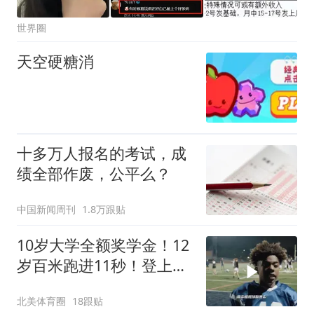
世界圈
天空硬糖消
十多万人报名的考试，成
绩全部作废，公平么？
中国新闻周刊
1.8万跟贴
10岁大学全额奖学金！12
岁百米跑进11秒！登上超
级碗C位的最快神童如今
北美体育圈
18跟贴
怎样了？