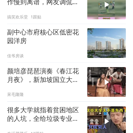
作慢到离谱，网友调侃学
八拍够用
搞笑欢乐堂
1跟贴
副中心市府核心区低密花
园洋房
佳爷房谈
颜培彦琵琶演奏《春江花
月夜》，新加坡国立大学
华乐团
呆毛隆隆
很多大学就指着贫困地区
的人坑，全给垃圾专业。
张雪峰爆粗