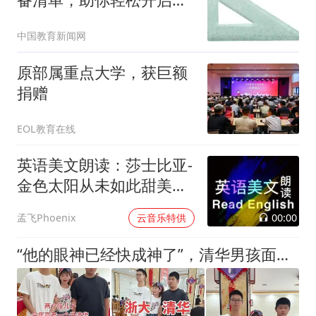
好的大学时光→
中国教育新闻网
原部属重点大学，获巨额
捐赠
EOL教育在线
英语美文朗读：莎士比亚-
金色太阳从未如此甜美吻
过
00:00
孟飞Phoenix
云音乐特供
“他的眼神已经快成神了”，清华男孩面相火了，网友：感觉他在四维空间