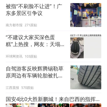
被指“不刷脸不让进”！广
东多景区引争议
南方都市报
271跟贴
“不建议大家买深色蛋
糕”上热搜，网友：天塌
了！
环球网资讯
103跟贴
自驾游客反映辉腾锡勒草
原周边有车辆轮胎被扎，
修理店铺换胎价格高达千
江西晨报
570跟贴
元，官方发布情况通报
国安4比0大胜新鹏城！来自巴西的指挥官梅开二度，赢得点赞