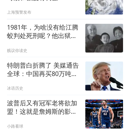
上海预警发布
1981年，为啥没有给江腾
蛟判处死刑呢？他出狱
后，还给他分配了住房
贱议你读史
特朗普白折腾了 美媒通告
全球：中国再买80万吨大
豆
冰语历史
波普后又有冠军老将欲加
盟！这就是詹姆斯的影响
力，76人真赚麻了
小路看球