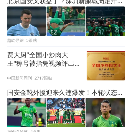
北京国安又获益了？深圳新鹏城周定洋的乌龙球到底该不该算有效？
越岭寻踪
5跟贴
费大厨"全国小炒肉大
王"称号被指凭视频评出
官方回应
中国新闻周刊
2717跟贴
国安金靴外援迎来久违爆发！本轮状态出色赢得认可，引发热议
振刚说足球
4跟贴