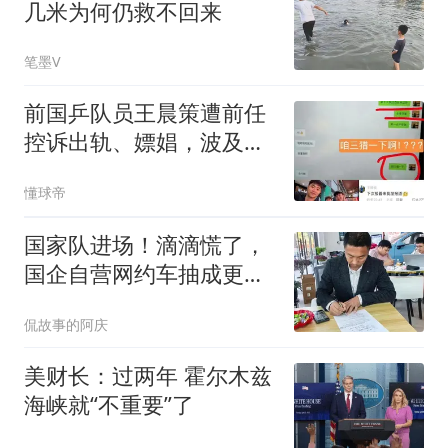
几米为何仍救不回来
笔墨V
前国乒队员王晨策遭前任
控诉出轨、嫖娼，波及王
楚钦等队友
懂球帝
国家队进场！滴滴慌了，
国企自营网约车抽成更低
更靠谱
侃故事的阿庆
美财长：过两年 霍尔木兹
海峡就“不重要”了