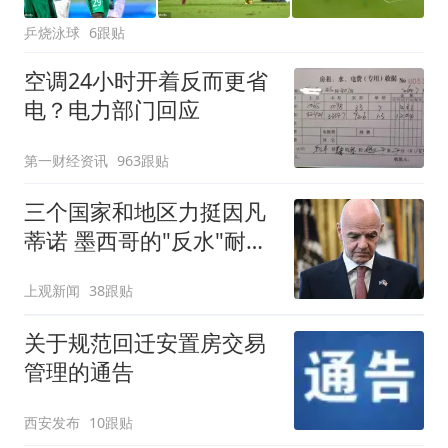
乒烧泳球
6跟贴
空调24小时开着反而更省
电？电力部门回应
第一财经资讯
963跟贴
三个国家和地区力挺因凡
蒂诺 墨西哥的"反水"耐人
寻味
上观新闻
38跟贴
关于规范回迁安置房交易
管理的通告
西安发布
10跟贴