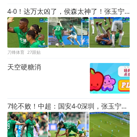
4-0！达万太凶了，侯森太神了！张玉宁法比奥破门，球迷：裁判太差了
刀锋体育
27跟贴
天空硬糖消
7轮不败！中超：国安4-0深圳，张玉宁传射+达万2球+法比奥破门