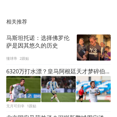
相关推荐
马斯坦托诺：选择佛罗伦
萨是因其悠久的历史
懂球帝
2跟贴
6320万打水漂？皇马阿根廷天才梦碎伯纳乌，加盟仅一年就外租
无月可归辛
1跟贴