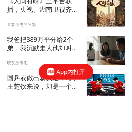
《人间有味》三平台联
播，央视、湖南卫视齐上
线！追剧日历待官宣
喜欢历史的阿繁
我爸把389万平分给2个
弟，我沉默走人他却叫住
我：闺女，以后每月给我
晓艾故事汇
7500，你弟就不用给了
App内打开
国乒或做出新决定，对于
王楚钦来说，却是一个坏
消息
体坛狗哥
乌称基辅等地遭袭 已有多
人死伤