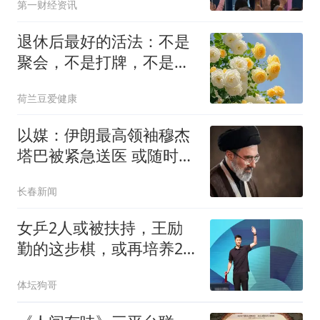
第一财经资讯
退休后最好的活法：不是
聚会，不是打牌，不是旅
行，而是这3件事
荷兰豆爱健康
以媒：伊朗最高领袖穆杰
塔巴被紧急送医 或随时会
死去
长春新闻
女乒2人或被扶持，王励
勤的这步棋，或再培养2
个孙颖莎
体坛狗哥