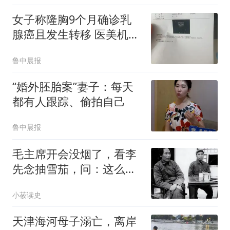
女子称隆胸9个月确诊乳
腺癌且发生转移 医美机构
回应
鲁中晨报
“婚外胚胎案”妻子：每天
都有人跟踪、偷拍自己
鲁中晨报
毛主席开会没烟了，看李
先念抽雪茄，问：这么好
的烟，咋不告诉我
小莜读史
天津海河母子溺亡，离岸