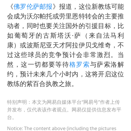
梁家辉：到内地拍戏不是北上是回归
《
佛罗伦萨邮报
》报道，这位新教练可能
牛津大学一纸声明甩不了锅
会成为沃尔帕托或劳里恩特转会的主要推
包文婧：二胎很难一碗水端平
动者，同时也要关注国外的引援目标，比
香港宏福苑火灾或由烟头引起
如葡萄牙的古斯塔沃·萨（来自法马利
康）或波斯尼亚天才阿拉伊贝戈维奇，不
女主硬加吻戏短剧已下架
过这些球员的竞争预计会非常激烈。当
浙江台州《告全体市民书》
然，这一切都要等待
格罗索
与萨索洛解
《给阿嬷的情书》售后来了
约，预计未来几个小时内，这将开启这位
人民的健康、体质、幸福一脉相承
教练的紫百合执教之旅。
特别声明：本文为网易自媒体平台“网易号”作者上传
并发布，仅代表该作者观点。网易仅提供信息发布平
台。
Notice: The content above (including the pictures