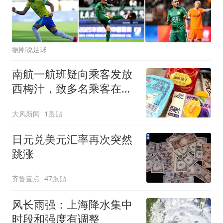
振刚说足球
南航一航班疑向乘客发放
西梅汁，致多名乘客在飞
行途中排队上厕所！乘
大风新闻
1跟贴
客：机上100多人只有2个
厕所；客服回应：并非每
日元兑美元汇率再次突然
架飞机都会发放西梅汁
跳涨
齐鲁壹点
47跟贴
风长雨强：上海降水集中
时段和强度有调整