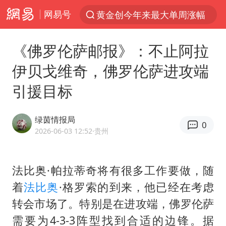
网易号
黄金创今年来最大单周涨幅
解锁各地夏日限定体验
《佛罗伦萨邮报》：不止阿拉
台风白海豚闭眼意味着什么
伊贝戈维奇，佛罗伦萨进攻端
峰哥实名举报汪海林偷税漏税
引援目标
浙江温州发布台风橙色预警信号
男童模仿奥特曼从高处跳下致骨折
绿茵情报局
0
富婆带资进组给自己硬加60多场吻戏
2026-06-03 12:52
·贵州
金饰克价一夜涨回1300元
名创优品一次性内裤 颜面尽失
法比奥·帕拉蒂奇将有很多工作要做，随
着
法比奥
·格罗索的到来，他已经在考虑
白海豚将正面袭击贯穿浙江
转会市场了。特别是在进攻端，佛罗伦萨
视频丨中国东方电气集团原党组副书记、董事宋致远被查
需要为4-3-3阵型找到合适的边锋。据