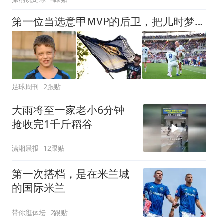
第一位当选意甲MVP的后卫，把儿时梦想活成了现实
足球周刊
2跟贴
大雨将至一家老小6分钟
抢收完1千斤稻谷
潇湘晨报
12跟贴
第一次搭档，是在米兰城
的国际米兰
带你逛体坛
2跟贴