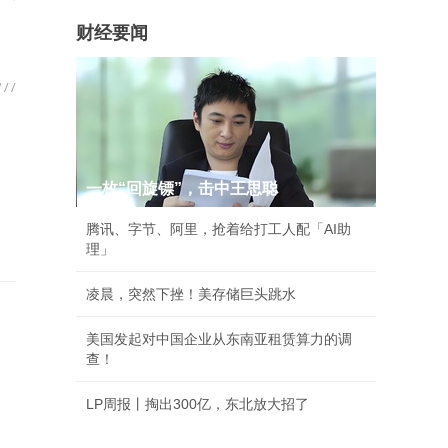
财经要闻
一枚“回旋镖”，击中王思聪
腾讯、字节、阿里，抢着给打工人配「AI助
理」
凌晨，突然下挫！美存储巨头跳水
美国发起对中国企业从东南亚租赁算力的调
查！
LP周报丨掏出300亿，东北放大招了