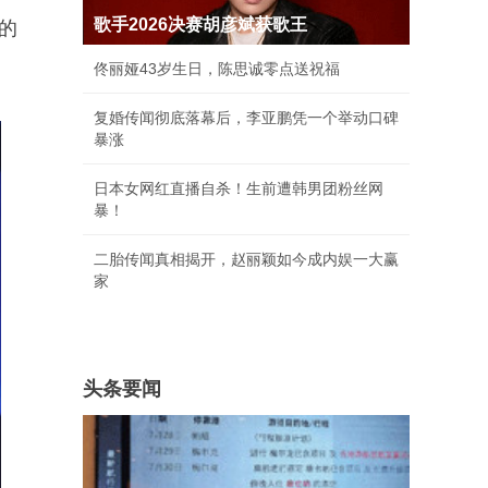
歌手2026决赛胡彦斌获歌王
的
佟丽娅43岁生日，陈思诚零点送祝福
复婚传闻彻底落幕后，李亚鹏凭一个举动口碑
暴涨
日本女网红直播自杀！生前遭韩男团粉丝网
暴！
二胎传闻真相揭开，赵丽颖如今成内娱一大赢
家
头条要闻