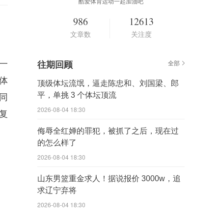
酷爱体育运动一起加油吧
986
12613
文章数
关注度
一
往期回顾
全部
体
顶级体坛流氓，逼走陈忠和、刘国梁、郎
平，单挑 3 个体坛顶流
同
2026-08-04 18:30
复
侮辱全红婵的罪犯，被抓了之后，现在过
的怎么样了
2026-08-04 18:30
山东男篮重金求人！据说报价 3000w，追
求辽宁弃将
2026-08-04 18:30