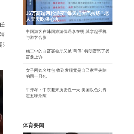
16万高端河轮游变"每天赶大巴拉练" 老
人天天吃保心丸
任
中国游客在韩国旅游偶遇李在明 其拿起手机
靖
与游客合影
那
施工中的白宫宴会厅又被"叫停" 特朗普怒了扬
言要上诉
女子网购名牌包 收到发现竟是自己家里失踪
的同一只包
牛弹琴：中东迎来历史性一天 美国以色列肯
定五味杂陈
体育要闻