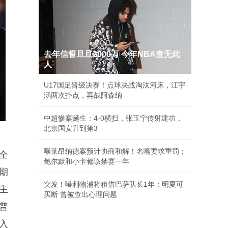
去年信誓旦旦3000万 今年NBA查无此
人
U17国足晋级决赛！点球决战淘汰河床，江宇
涵两次扑点，再战阿森纳
中超惨案诞生：4-0横扫，张玉宁传射建功，
北京国安升到第3
曝莱昂纳德案预计协商和解！名嘴要求重罚：
全
鲍尔默和小卡都该禁赛一年
期
突发！曝利物浦将租借巴萨队长1年：明夏可
主
买断 曾被查出心理问题
普
入