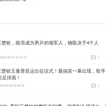
王楚钦，能否成为男乒的领军人，物取决于4个人
26-08-07 15:47:47
3
跟贴
3
王楚钦王曼昱亚运出征仪式！最搞笑一幕出现，歌手
给足排面！
6-08-05 04:08:36
0
跟贴
0