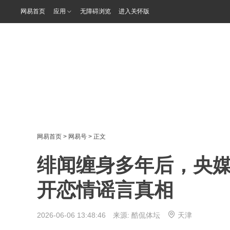
网易首页
应用
无障碍浏览
进入关怀版
网易首页
>
网易号
> 正文
绯闻缠身多年后，央
开恋情谣言真相
2026-06-06 13:48:46 来源:
酷侃体坛
天津