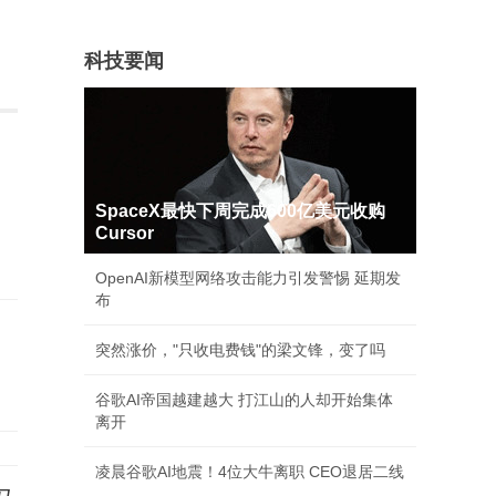
科技要闻
SpaceX最快下周完成600亿美元收购
Cursor
OpenAI新模型网络攻击能力引发警惕 延期发
布
突然涨价，"只收电费钱"的梁文锋，变了吗
谷歌AI帝国越建越大 打江山的人却开始集体
离开
凌晨谷歌AI地震！4位大牛离职 CEO退居二线