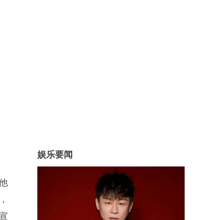
娱乐要闻
他
，
宣