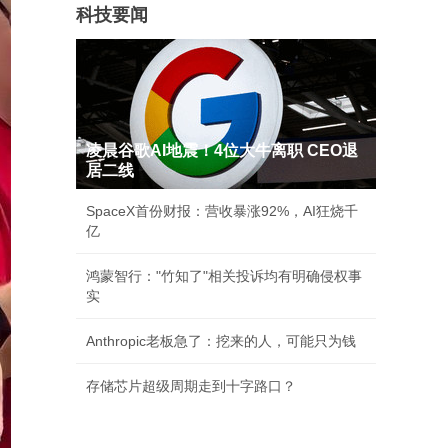
科技要闻
凌晨谷歌AI地震！4位大牛离职 CEO退
居二线
SpaceX首份财报：营收暴涨92%，AI狂烧千
亿
鸿蒙智行："竹知了"相关投诉均有明确侵权事
实
Anthropic老板急了：挖来的人，可能只为钱
存储芯片超级周期走到十字路口？