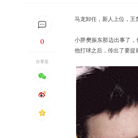
马龙卸任，新人上位，
王
0
小胖
樊振东
那边出事了，
他打球之后，传出了要提
分享至