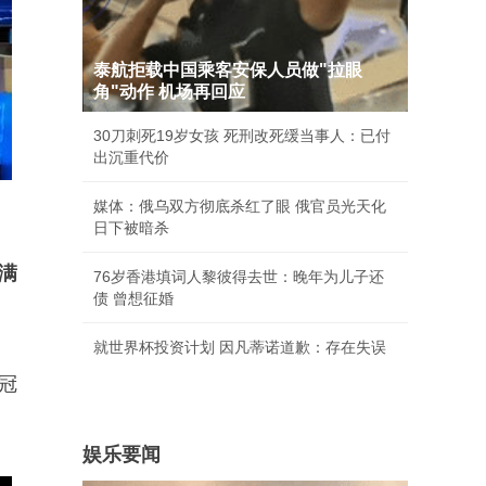
泰航拒载中国乘客安保人员做"拉眼
角"动作 机场再回应
30刀刺死19岁女孩 死刑改死缓当事人：已付
出沉重代价
媒体：俄乌双方彻底杀红了眼 俄官员光天化
日下被暗杀
满
76岁香港填词人黎彼得去世：晚年为儿子还
债 曾想征婚
就世界杯投资计划 因凡蒂诺道歉：存在失误
冠
娱乐要闻