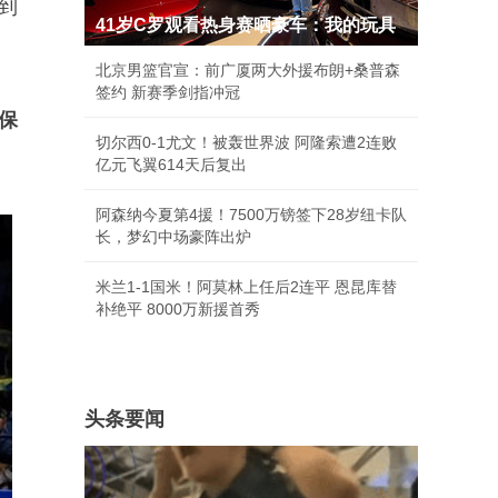
到
41岁C罗观看热身赛晒豪车：我的玩具
北京男篮官宣：前广厦两大外援布朗+桑普森
签约 新赛季剑指冲冠
保
切尔西0-1尤文！被轰世界波 阿隆索遭2连败
亿元飞翼614天后复出
阿森纳今夏第4援！7500万镑签下28岁纽卡队
长，梦幻中场豪阵出炉
米兰1-1国米！阿莫林上任后2连平 恩昆库替
补绝平 8000万新援首秀
头条要闻