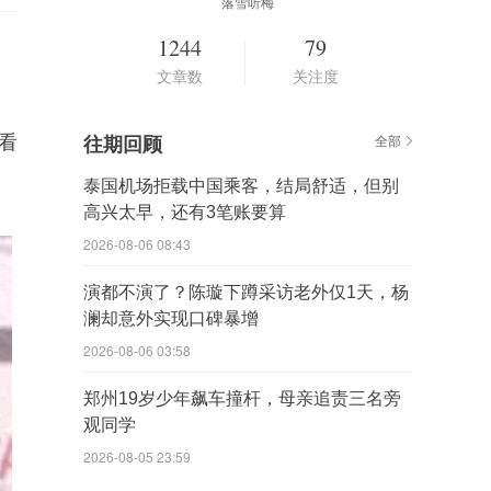
落雪听梅
1244
79
文章数
关注度
看
往期回顾
全部
泰国机场拒载中国乘客，结局舒适，但别
高兴太早，还有3笔账要算
2026-08-06 08:43
演都不演了？陈璇下蹲采访老外仅1天，杨
澜却意外实现口碑暴增
2026-08-06 03:58
郑州19岁少年飙车撞杆，母亲追责三名旁
观同学
2026-08-05 23:59