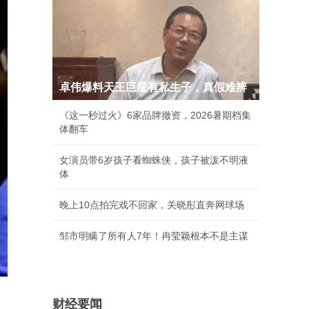
卓伟爆料天王巨星有私生子，真假难辨
《这一秒过火》6家品牌撤资，2026暑期档集
体翻车
女演员带6岁孩子看蜘蛛侠，孩子被泼不明液
体
晚上10点拍完戏不回家，关晓彤直奔网球场
邹市明瞒了所有人7年！冉莹颖根本不是主谋
财经要闻