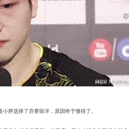
怪小胖选择了弃赛留洋，原因终于懂得了。