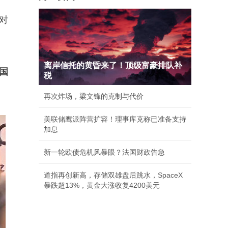
对
离岸信托的黄昏来了！顶级富豪排队补
国
税
再次炸场，梁文锋的克制与代价
美联储鹰派阵营扩容！理事库克称已准备支持
加息
新一轮欧债危机风暴眼？法国财政告急
道指再创新高，存储双雄盘后跳水，SpaceX
暴跌超13%，黄金大涨收复4200美元