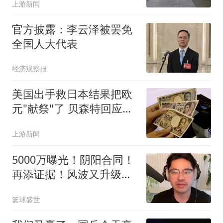
上游新闻
官方披露：李云泽被罢免
全国人大代表
经济观察报
美国出手救日本结果把欧
元"献祭"了 贝森特回应质
疑
上游新闻
5000万曝光！阴阳合同！
再添证据！风波又升级
了？
篮球盛世