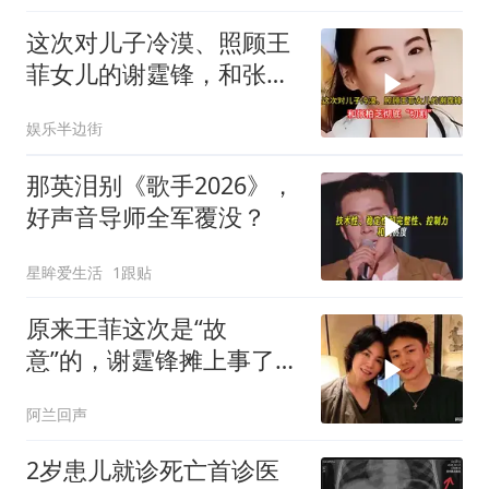
这次对儿子冷漠、照顾王
菲女儿的谢霆锋，和张柏
芝彻底“切割”
娱乐半边街
那英泪别《歌手2026》，
好声音导师全军覆没？
星眸爱生活
1跟贴
原来王菲这次是“故
意”的，谢霆锋摊上事了，
张柏芝的选择好聪明
阿兰回声
2岁患儿就诊死亡首诊医