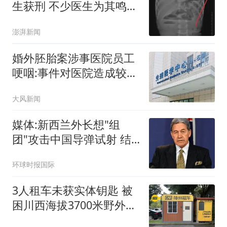
生获刑 不少医生为其鸣不
平
澎湃新闻
婚外胚胎案涉事医院员工
哽咽:事件对医院造成较大
冲击
大风新闻
媒体:新西兰外长想"组
团"攻击中国导弹试射 结
果被打脸
环球时报国际
3人租车未获实体钥匙 被
困川西海拔3700米野外10
余小时