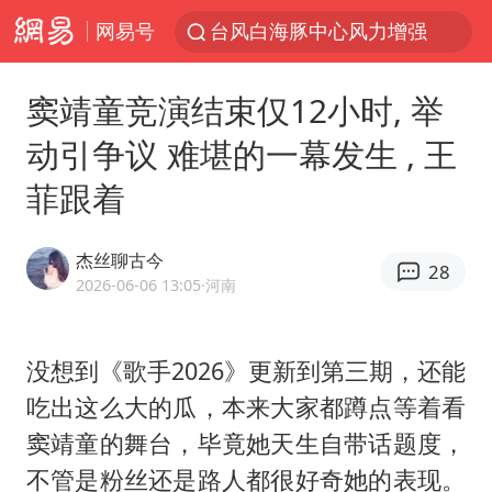
网易号
台风白海豚中心风力增强
向鹏0-3不敌张本智和
窦靖童竞演结束仅12小时, 举
百花奖开幕式
动引争议 难堪的一幕发生 , 王
四川宜宾高县4.9级地震致1死
菲跟着
广东雷州通报特教老师招聘违规事件
“新疆阿勒泰八月能滑雪”不实
杰丝聊古今
28
刘国正说向鹏打得很窝囊
2026-06-06 13:05
·河南
我国外贸延续良好增长态势
陈幸同晋级WTT横滨冠军赛8强
没想到《歌手2026》更新到第三期，还能
吃出这么大的瓜，本来大家都蹲点等着看
国防部：中国军队坚决反制任何闹海挑衅图谋
窦靖童
的舞台，毕竟她天生自带话题度，
宇树科技中一签需缴款7.54万元
不管是粉丝还是路人都很好奇她的表现。