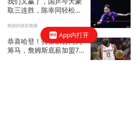
我们又赢了，国乒今天豪
取三连胜，陈幸同轻松，
球迷认清3个事实
艳姐的搞笑视频
App内打开
恭喜哈登！骑士以合同为
筹马，詹姆斯底薪加盟76
人，东部格局生变
桑葚爱动画
普京上调谈判门槛！俄外
交官摊牌：做好长期战争
准备
完善法
国米力拒英超4000万报价
留住新星 齐沃中场变革助