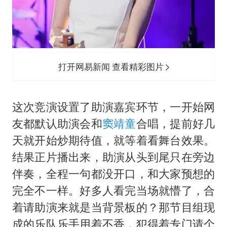
打开网易新闻 查看精彩图片
这次竞演设置了助演嘉宾环节，一开始网
友都默认助演会和
窦靖童
合唱，提前好几
天就开始炒期待值，就等着看舞台效果。
结果正片播出来，助演从头到尾只在旁边
伴奏，全程一句都没开口，和大家预想的
完全不一样。好多人看完当场就懵了，合
着请助演来就是当背景板的？那节目组现
成的乐队乐手用着不香，犯得着专门请个