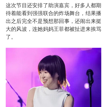
两名乘客在飞机上因调节座椅起冲突
这次节目还安排了助演嘉宾，好多人都期
女儿为争财产堵门阻挠父亲出殡
待着能看到强强联合的炸场舞台，结果播
今日立秋你咬秋了吗
出之后完全不是预想那回事，还闹出来挺
“今天得有40℃了吧 为啥还不预警”
大的风波，连她妈妈王菲都被扯进来挨骂
了。
夯实基础开新局