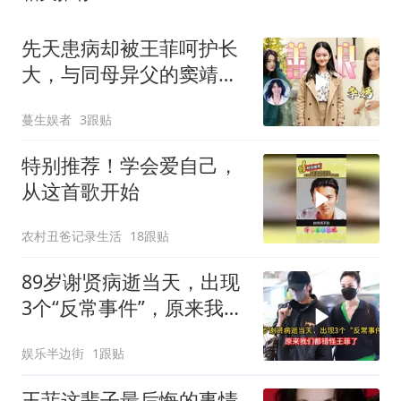
先天患病却被王菲呵护长
大，与同母异父的窦靖童
姐妹情深，如今20岁李嫣
蔓生娱者
3跟贴
越长越像王菲
特别推荐！学会爱自己，
从这首歌开始
农村丑爸记录生活
18跟贴
89岁谢贤病逝当天，出现
3个“反常事件”，原来我们
都错怪王菲
娱乐半边街
1跟贴
王菲这辈子最后悔的事情