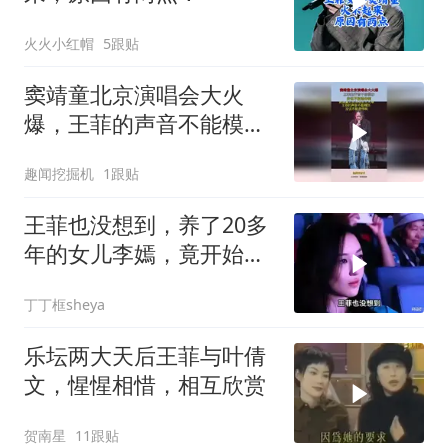
火火小红帽
5跟贴
窦靖童北京演唱会大火
爆，王菲的声音不能模
仿，没说不能遗传啊！
趣闻挖掘机
1跟贴
王菲也没想到，养了20多
年的女儿李嫣，竟开始为
前夫李亚鹏争光
丁丁框sheya
乐坛两大天后王菲与叶倩
文，惺惺相惜，相互欣赏
贺南星
11跟贴