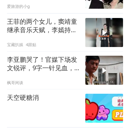
有人刮目相看
爱旅游的小g
王菲的两个女儿，窦靖童
继承音乐天赋，李嫣持续
助力嫣然公益
宝藏扒娛
4跟贴
李亚鹏哭了！官媒下场发
文锐评，9字一针见血，
戳进王菲心坎里
枫哥闲谈
天空硬糖消