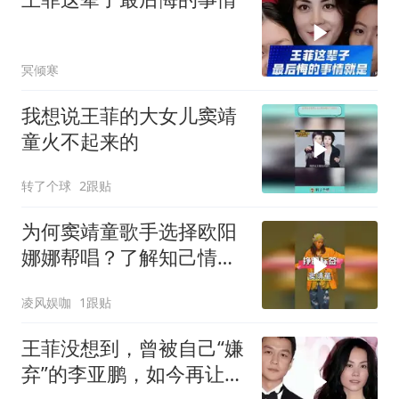
冥倾寒
我想说王菲的大女儿窦靖
童火不起来的
转了个球
2跟贴
为何窦靖童歌手选择欧阳
娜娜帮唱？了解知己情，
才懂想挣脱标签
凌风娱咖
1跟贴
王菲没想到，曾被自己“嫌
弃”的李亚鹏，如今再让所