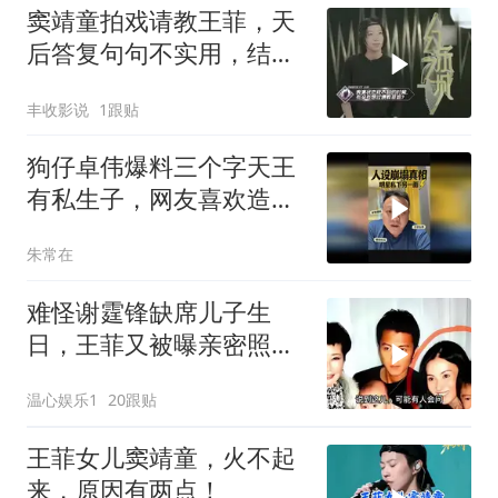
窦靖童拍戏请教王菲，天
后答复句句不实用，结果
令人大跌眼镜
丰收影说
1跟贴
狗仔卓伟爆料三个字天王
有私生子，网友喜欢造
神，明星也是普通人
朱常在
难怪谢霆锋缺席儿子生
日，王菲又被曝亲密照，
原来张柏芝没说谎
温心娱乐1
20跟贴
王菲女儿窦靖童，火不起
来，原因有两点！