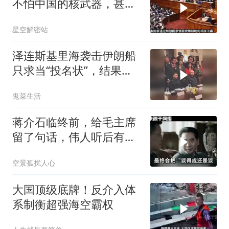
不怕中国的核武器，甚至
不怕中国的稀土制裁
星空解密站
泽连斯基里海袭击伊朗船
只求当“投名状”，结果特
朗普没理还挨了怼
鬼菜生活
蒋介石临终前，给毛主席
留了句话，伟人听后有什
么样的反应？
空景孤扰人心
大国顶级底牌！反介入体
系制衡超强海空霸权