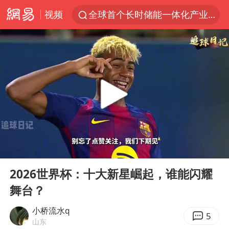
视频
全球首个长时储能一体化产业园量产
台风白海豚已进入24小时警戒线
“秋天的第一杯奶茶”6岁了
上海：台风白海豚或将带来龙卷风
四川宜宾市高县4.9级地震致1人死亡
38岁演员求职万岁山NPC成功
国乒男单横滨冠军赛全军覆没
00:00
05:09
胡彦斌获《歌手2026》歌王
Play
Ent
full
U17国足三连胜晋级明日之星半决赛
2026世界杯：十大新星崛起，谁能闪耀
舞台？
胜宏科技：股票交易异常波动
中巨芯：上半年归母净利润1405.77万元
小桥流水q
5
山东