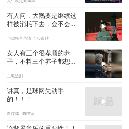
人生就是要简单
有人问，大鹅要是继续这
样被消耗下去，会不会灭
亡？
与你挽月色清
175跟贴
女人有三个很孝顺的养
子，不料三个养子都想害
她！
二毛追剧
讲真，是球网先动手
的！！！
新媒体
39跟贴
论背景音乐的重要性！！