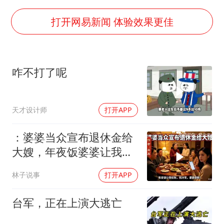
名创优品回应女子吐槽内裤质量差
日本试射“战斧”导弹，国防部回应
打开网易新闻 体验效果更佳
美股存储板块集体大跌
百花奖开幕式
咋不打了呢
东航：国内客票提前14天免费退改
夯实基础开新局
天才设计师
打开APP
：婆婆当众宣布退休金给
大嫂，年夜饭婆婆让我结
账，我冷笑，婆婆傻眼
林子说事
打开APP
台军，正在上演大逃亡