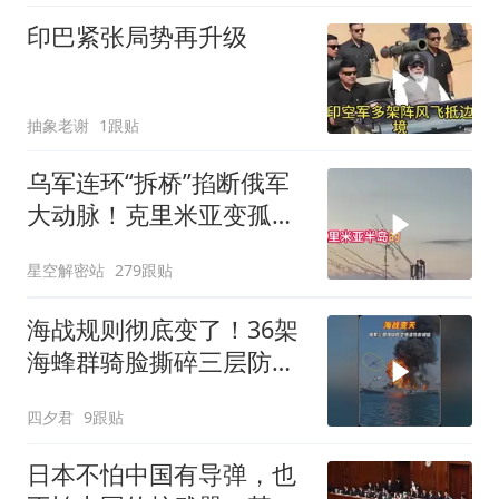
印巴紧张局势再升级
抽象老谢
1跟贴
乌军连环“拆桥”掐断俄军
大动脉！克里米亚变孤
岛，黑海舰队被迫“搬
星空解密站
279跟贴
家”？
海战规则彻底变了！36架
海蜂群骑脸撕碎三层防空
体系
四夕君
9跟贴
日本不怕中国有导弹，也