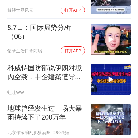
解锁世界风云
打开APP
8.7日：国际局势分析
（06）
记录生活日常阿蜴
打开APP
科威特国防部说伊朗对境
內空袭，中企建築遭导弹
击中｜介文汲.谢寒冰.张
蛙哇WW
延廷｜辣晚报20260806
地球曾经发生过一场大暴
雨持续下了200万年
北京作家编剧肥猪满圈
290跟贴