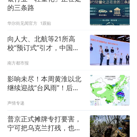
的三条路
华尔街见闻官方
1跟贴
向人大、北航等21所高
校“预订式”引才，中国平
安有何底气
南方都市报
影响未尽！本周黄淮以北
继续迎战“台风雨”！后期
或将波及辽宁
声情专递
普京正式摊牌专打要害，
宁可把乌克兰打残，也绝
不让北约占便宜