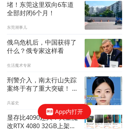
堵！东莞这里双向6车道
全部封闭6个月！
东莞潮事儿
俄乌危机后，中国获得了
什么？俄专家这样看
生活魔术专家
刑警介入，南太行山失踪
案终于有了重大突破！ 同
学提供新线索
兵鉴史
App内打开
显存比4090还大！大量魔
改RTX 4080 32GB上架二