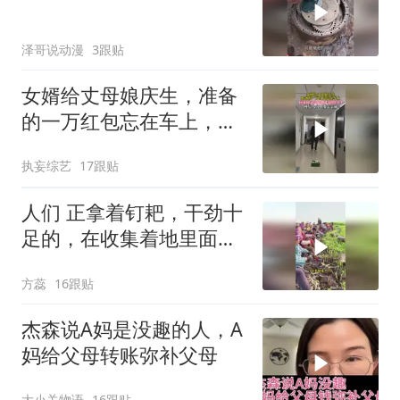
泽哥说动漫
3跟贴
女婿给丈母娘庆生，准备
的一万红包忘在车上，回
来时丈母娘这样做
执妄综艺
17跟贴
人们 正拿着钉耙，干劲十
足的，在收集着地里面的
植物
方蕊
16跟贴
杰森说A妈是没趣的人，A
妈给父母转账弥补父母
大小关物语
16跟贴