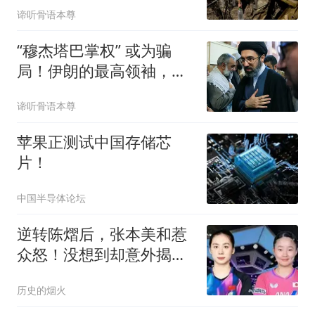
谛听骨语本尊
“穆杰塔巴掌权” 或为骗
局！伊朗的最高领袖，到
底还 “在” 吗？
谛听骨语本尊
苹果正测试中国存储芯
片！
中国半导体论坛
逆转陈熠后，张本美和惹
众怒！没想到却意外揭开
了张本智和的体面
历史的烟火