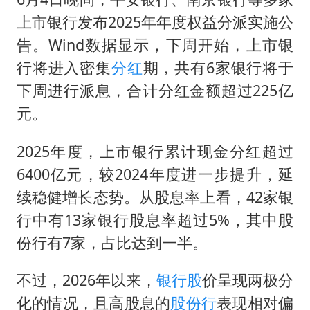
4.2平卫生间补漏注胶花1.55万
上市银行发布2025年年度权益分派实施公
周星驰妈妈现身香港首映礼
告。Wind数据显示，下周开始，上市银
湖北启动重大气象灾害三级应急响应
行将进入密集
分红
期，共有6家银行将于
大疆错失宇树
下周进行派息，合计分红金额超过225亿
56岁刘奕君跟13岁女儿合跳
元。
“还不如不放假”
2025年度，上市银行累计现金分红超过
从科技创新看开局起步的时与势
6400亿元，较2024年度进一步提升，延
续稳健增长态势。从股息率上看，42家银
行中有13家银行股息率超过5%，其中股
份行有7家，占比达到一半。
不过，2026年以来，
银行股
价呈现两极分
化的情况，且高股息的
股份行
表现相对偏