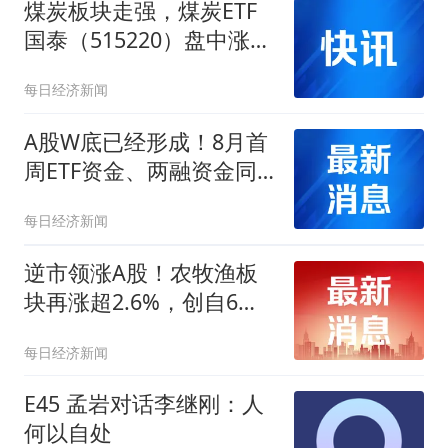
煤炭板块走强，煤炭ETF
国泰（515220）盘中涨近
2%，近30日吸金超1.4亿
每日经济新闻
元
A股W底已经形成！8月首
周ETF资金、两融资金同
步净流入
每日经济新闻
逆市领涨A股！农牧渔板
块再涨超2.6%，创自6月
下旬反弹以来新高
每日经济新闻
E45 孟岩对话李继刚：人
何以自处