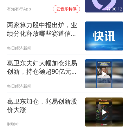
00:12
有知有行App
云音乐特供
两家算力股中报出炉，业
绩分化释放哪些赛道信
号？
每日经济新闻
葛卫东夫妇大幅加仓兆易
创新，持仓额超90亿元！
近期曾发文看多AI
每日经济新闻
葛卫东加仓，兆易创新股
价大涨
财联社