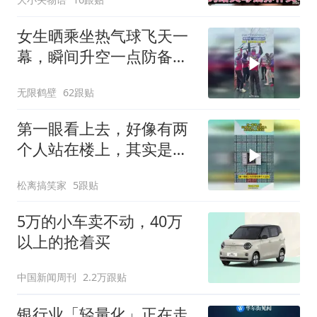
女生晒乘坐热气球飞天一
幕，瞬间升空一点防备都
没有
无限鹤壁
62跟贴
第一眼看上去，好像有两
个人站在楼上，其实是海
上集装箱
松离搞笑家
5跟贴
5万的小车卖不动，40万
以上的抢着买
中国新闻周刊
2.2万跟贴
银行业「轻量化」正在走