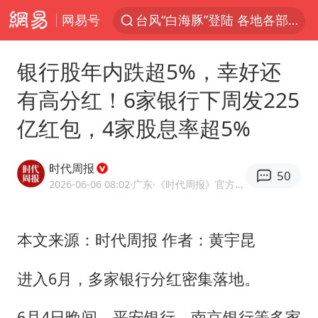
网易号
台风“白海豚”登陆 各地各部门全力应对
我国发现稀散金属独立新矿物——乌斯河锗矿
银行股年内跌超5%，幸好还
上海鼓励居家办公
有高分红！6家银行下周发225
部分银行上调存款利率
亿红包，4家股息率超5%
小沈阳加盟《披荆斩棘》
新疆生产建设兵团生态环境局原局长被查
时代周报
50
朱一龙的鼻子怎么了
2026-06-06 08:02
·广东
·《时代周报》官方网易号
白海豚路径图
国乒连续两站无缘冠军
本文来源：时代周报 作者：黄宇昆
上海地铁4条线路全线停运
进入6月，多家银行分红密集落地。
5万小车卖不动 微型代步车集体遇冷
6月4日晚间，平安银行、南京银行等多家