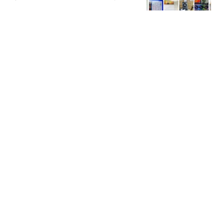
手平台：售价超万元
快科技
撕破脸了！莎拉遭弹劾恐
出局，杜家亮出绝杀底
牌，马科斯也没料到
原来仙女不讲理
不怕笑话，同居过三个 50
岁左右的女人，发现她们
找伴就图这三件事
周哥一影视
笑喷!张本美和夺冠要吃烤
肉庆祝,张本智和:可能年
纪大了我爱吃寿司
818体育
热搜