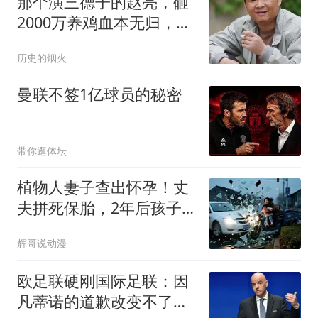
那个演三德子的赵亮，砸
2000万养鸡血本无归，抑
郁 7 年现状如何
历史的烟火
曼联不签1亿球员的秘密
带你逛体坛
植物人妻子查出怀孕！丈
夫拼死保胎，2年后孩子
俩字唤醒沉睡妈妈
辉哥说动漫
欧足联硬刚国际足联：因
凡蒂诺的道歉改变不了任