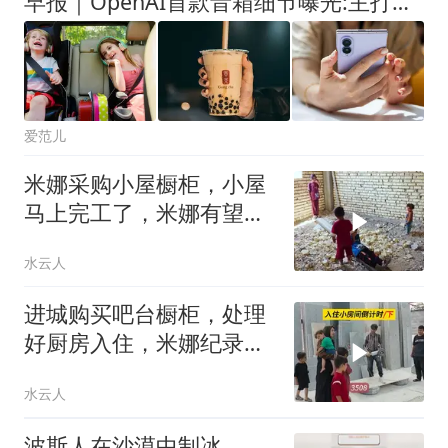
早报｜OpenAI首款音箱细节曝光:主打「有生命感」的交互/DeepSeek预告将大幅涨价/Switch 2累计销量达2368万台
爱范儿
米娜采购小屋橱柜，小屋
马上完工了，米娜有望早
点住小屋
水云人
进城购买吧台橱柜，处理
好厨房入住，米娜纪录片
3508
水云人
波斯人在沙漠中制冰