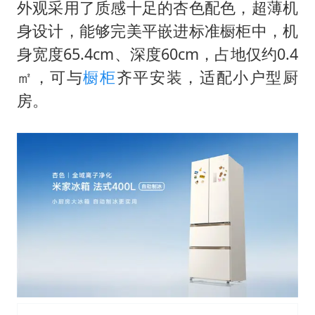
“中国蔬菜之乡”最高温达41.8℃
外观采用了质感十足的杏色配色，超薄机
身设计，能够完美平嵌进标准橱柜中，机
勒沃库森U17主帅盛赞赵松源
身宽度65.4cm、深度60cm，占地仅约0.4
“不建议大家买深色蛋糕”
㎡，可与
橱柜
齐平安装，适配小户型厨
985博士后被曝在妻子孕期出轨后续
房。
如何把百年大党建设得更加坚强有力？