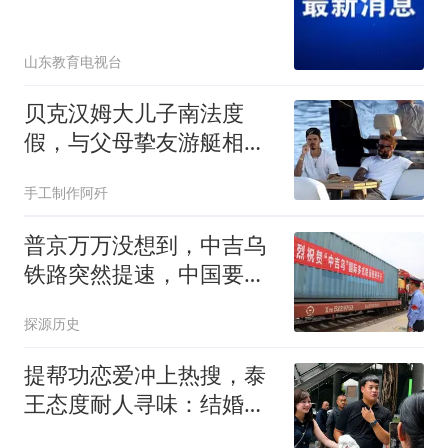
山东教育电视台
贝克汉姆大儿子南法度
假，与父母挚友游艇相
聚，名门妻子瘦成皮包骨
手工制作阿歼
普京万万没想到，中吉乌
铁路突然提速，中国要抢
先锁死中亚格局
探源历史
提帮功恋爱冲上热搜，泰
王态度耐人寻味：结婚？
大可不必