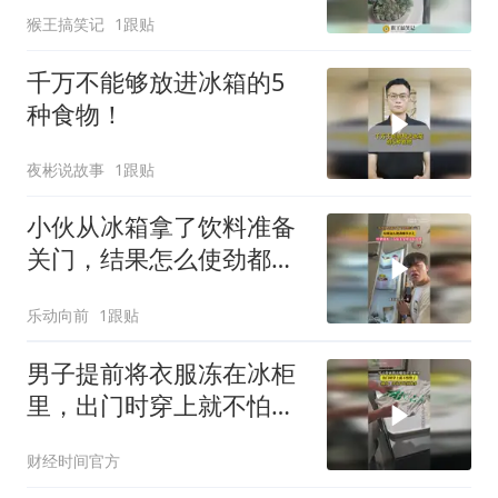
猴王搞笑记
1跟贴
千万不能够放进冰箱的5
种食物！
夜彬说故事
1跟贴
小伙从冰箱拿了饮料准备
关门，结果怎么使劲都关
不上，结果低头一看原来
乐动向前
1跟贴
家里还有个娃
男子提前将衣服冻在冰柜
里，出门时穿上就不怕热
了！
财经时间官方