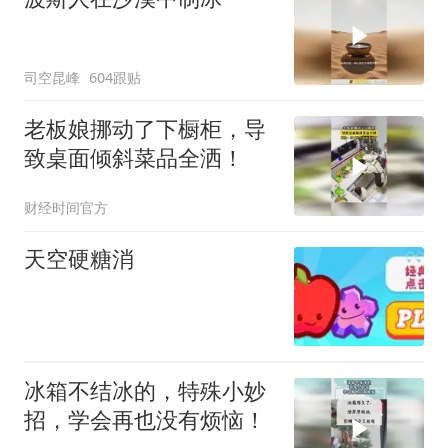
司空昆峰
604跟贴
老板娘挪动了下橱柜，导
致桌面倾斜菜品全洒！
财经时间官方
天空硬糖消
冰箱不结冰的，特殊小妙
招，学会再也没有烦恼！