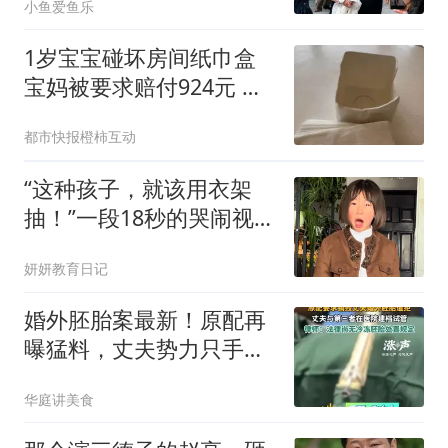
小鱼爱鱼乐
1岁宝宝碰坏房间纸巾盒
宝妈被要求赔付924元 酒
店回应
都市快报橙柿互动
“这种孩子，就该用衣架
抽！”一段18秒的哭闹视
频，连网友都感到窒息
妍妍教育日记
婚外胚胎案最新！原配再
曝猛料，丈夫势力只手遮
天，背后还有狠招
华庭讲美食