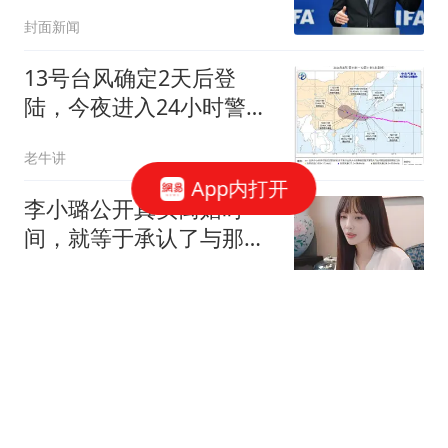
何事
封面新闻
13号台风确定2天后登
陆，今夜进入24小时警戒
线，将迎来第6次巅峰
老牛讲
App内打开
李小璐公开真实离婚时
间，就等于承认了与那位
说唱歌手的恋情
娱慧
医院2.33亿元工程串标案
细节披露：四人在厕所内
协商
澎湃新闻