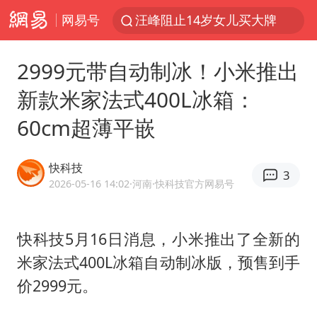
网易号
泸溪河：桃酥吃出金属牙冠视频不实
27岁女子组织卖淫集团被悬赏通缉
2999元带自动制冰！小米推出
美国将对多晶硅衍生品加征15%关税
新款米家法式400L冰箱：
泰国校园枪击案死亡人数升至7人
60cm超薄平嵌
改名后的“青海拉面”店
公司“上四休三”但要降薪1000元
快科技
3
2026-05-16 14:02
·河南
·快科技官方网易号
泰高官回应中国人在泰遭歧视：全面调查
火把节震撼瞬间
快科技5月16日消息，小米推出了全新的
四川宜宾市高县发生4.9级地震
米家法式400L冰箱自动制冰版，预售到手
男子杀人后逃进深山21年活得像野人
价2999元。
OpenAI为免费用户升级GPT-5.6 Luna