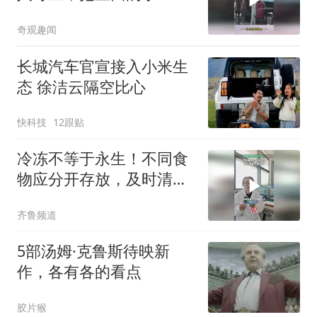
箱搬走，网友：就算是免
奇观趣闻
费的也不能这样子吧
长城汽车官宣接入小米生
态 徐洁云隔空比心
快科技
12跟贴
冷冻不等于永生！不同食
物应分开存放，及时清理
冰箱卫生
齐鲁频道
5部汤姆·克鲁斯待映新
作，各有各的看点
胶片猴