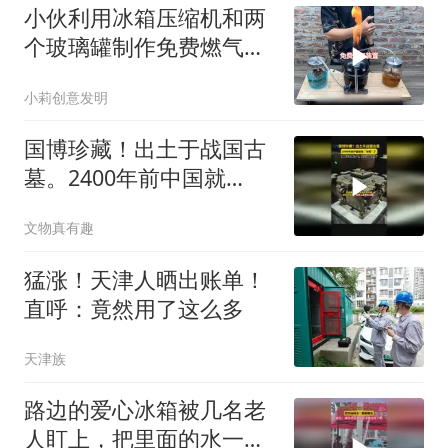
小伙利用冰箱压缩机和两
个玻璃罐制作免费燃气装
置
小莉创意发明
国博珍藏！出土于战国古
墓。2400年前中国就
有“冰箱”了，并且还能
文物真有趣
当“空调”用
猛涨！天津人晒出账单！
直呼：竟然用了这么多
天津族
路边的爱心冰箱被几名老
人盯上，把里面的水一箱