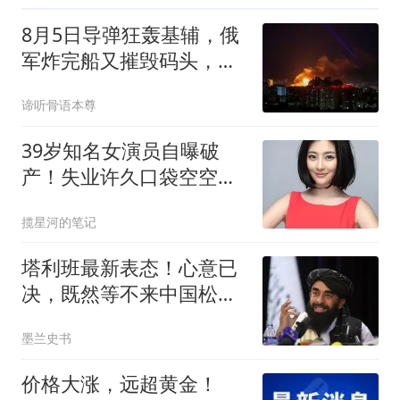
8月5日导弹狂轰基辅，俄
军炸完船又摧毁码头，真
正危机才刚开始
谛听骨语本尊
39岁知名女演员自曝破
产！失业许久口袋空空，
依靠老母亲接济度日
揽星河的笔记
塔利班最新表态！心意已
决，既然等不来中国松
口，那就叫板联合国
墨兰史书
价格大涨，远超黄金！