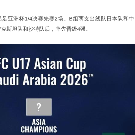
7男足亚洲杯1/4决赛先赛2场。B组两支出线队日本队和中
吉克斯坦队和沙特队后，率先晋级4强。