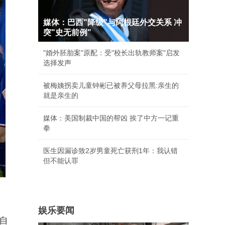
媒体：巴西"降级"与阿根廷外交关系 冲
突"史无前例"
"婚外胚胎案"原配：受"校长出轨教师案"启发
选择发声
被梅姨拐卖儿童钟彬已被养父母拉黑:亲生的
就是亲生的
媒体：美国制裁中国的帮凶 挨了中方一记重
拳
医生因漏诊致2岁男童死亡获刑1年：我认错
但不能认罪
娱乐要闻
自