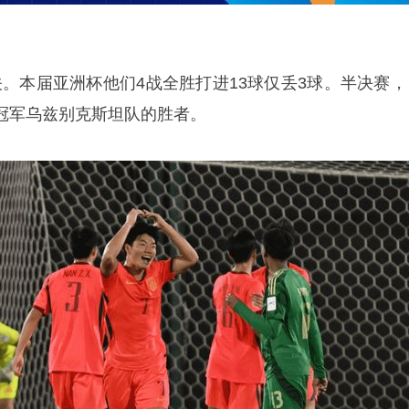
关。本届亚洲杯他们4战全胜打进13球仅丢3球。半决赛，
冠军乌兹别克斯坦队的胜者。