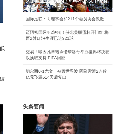
大梦鲨鱼上将尤因：90年代四大中锋有
多强
国际足联：向理事会和211个会员协会致歉
迈阿密国际4-2逆转！获北美联盟杯开门红 梅
西2射1传+生涯已进921球
低
交易！曝因凡蒂诺承诺摩洛哥举办世界杯决赛
以换取支持 FIFA回应
切尔西0-1尤文！被轰世界波 阿隆索遭2连败
亿元飞翼614天后复出
破
头条要闻