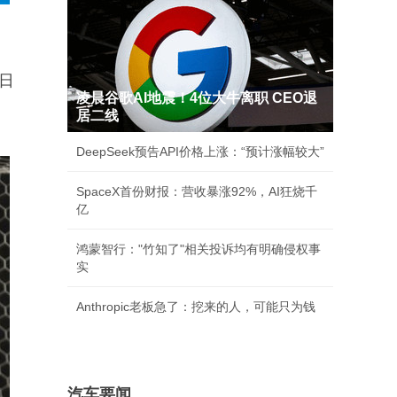
日
凌晨谷歌AI地震！4位大牛离职 CEO退
居二线
DeepSeek预告API价格上涨：“预计涨幅较大”
SpaceX首份财报：营收暴涨92%，AI狂烧千
亿
鸿蒙智行："竹知了"相关投诉均有明确侵权事
实
Anthropic老板急了：挖来的人，可能只为钱
汽车要闻