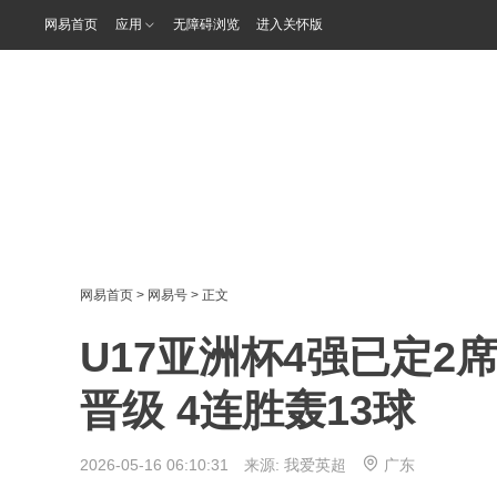
网易首页
应用
无障碍浏览
进入关怀版
网易首页
>
网易号
> 正文
U17亚洲杯4强已定2席
晋级 4连胜轰13球
2026-05-16 06:10:31 来源:
我爱英超
广东