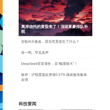
离岸信托的黄昏来了！顶级富豪排队补
税
谷歌AI大换血，背后究竟发生了什么？
张一鸣，罕见发声
DeepSeek官宣涨价，且“幅度较大”！
收评：沪指震荡反弹涨0.57% 煤炭板块集体
走强
科技要闻