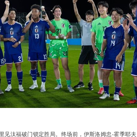
里见汰福破门锁定胜局。终场前，伊斯洛姆忠-霍季耶夫