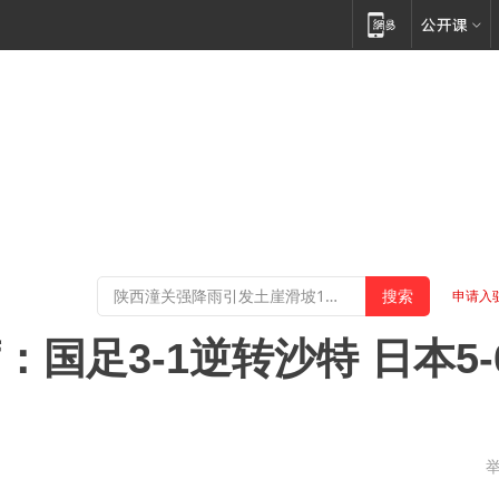
申请入
：国足3-1逆转沙特 日本5-