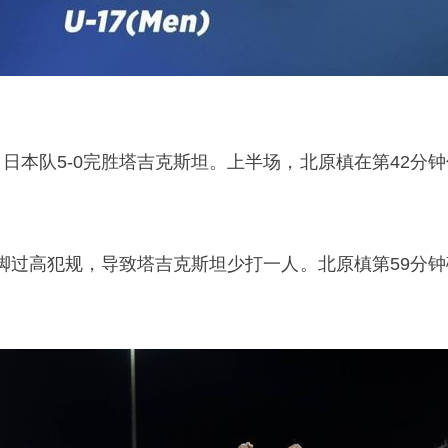
日本队5-0完胜塔吉克斯坦。上半场，北原槙在第42分钟
脚过高犯规，导致塔吉克斯坦少打一人。北原槙第59分钟