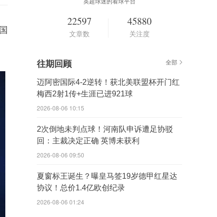
英超球迷的看球平台
22597
45880
国
文章数
关注度
往期回顾
全部
迈阿密国际4-2逆转！获北美联盟杯开门红
梅西2射1传+生涯已进921球
2026-08-06 10:15
2次倒地未判点球！河南队申诉遭足协驳
回：主裁决定正确 英博未获利
2026-08-06 09:50
夏窗标王诞生？曝皇马签19岁德甲红星达
协议！总价1.4亿欧创纪录
2026-08-06 01:24