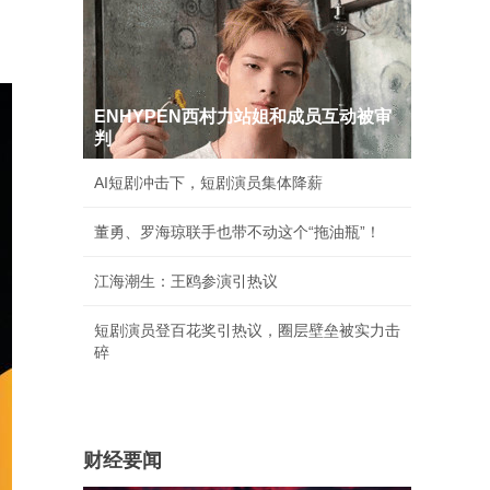
ENHYPEN西村力站姐和成员互动被审
判
AI短剧冲击下，短剧演员集体降薪
董勇、罗海琼联手也带不动这个“拖油瓶”！
江海潮生：王鸥参演引热议
短剧演员登百花奖引热议，圈层壁垒被实力击
碎
财经要闻