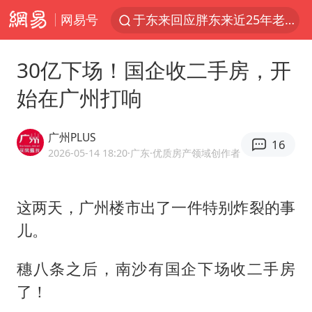
网易号
于东来回应胖东来近25年老店年底关闭
《披荆斩棘2026》阵容官宣
30亿下场！国企收二手房，开
中国籍豪华游艇富商之子在泰国被杀
始在广州打响
白海豚北上或致京津冀暴雨
美将每月供乌爱国者拦截导弹
广州PLUS
16
《龙餐馆》 冲奖
2026-05-14 18:20
·广东
·优质房产领域创作者
世界第1特鲁姆普斯诺克中国赛一轮游
这两天，广州楼市出了一件特别炸裂的事
上门女婿出轨女邻居多年被判重婚罪
儿。
新疆一婚礼线上邀请引热议
香港刷新1884年以来最高气温纪录
穗八条之后，南沙有国企下场收二手房
国足U17与阿森纳决赛取消 并列冠军
了！