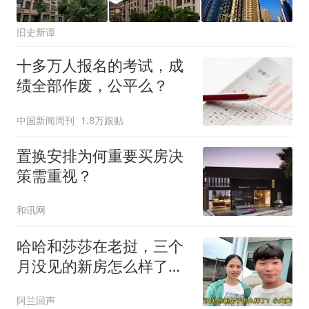
旧史新谭
十多万人报名的考试，成
绩全部作废，公平么？
中国新闻周刊
1.8万跟贴
置换安排为何重要买房决
策需重视？
和讯网
哈哈和莎莎在老挝，三个
月没见的新房怎么样了？
一切都在意料之中
阿兰回声