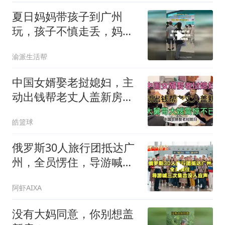
夏日妈妈带孩子到广州
玩，孩子不慎走丢，妈妈
急到崩溃落泪
渝派生活帮
中国女婿娶老挝媳妇，主
动出钱帮老丈人盖新房大
舅哥大嫂震惊不已
皓篮球
俄罗斯30人旅行团抵达广
州，全员愣住，导游喊三
次集合没人应声
阿虾AIXA
没有大妈同意，你别想盖