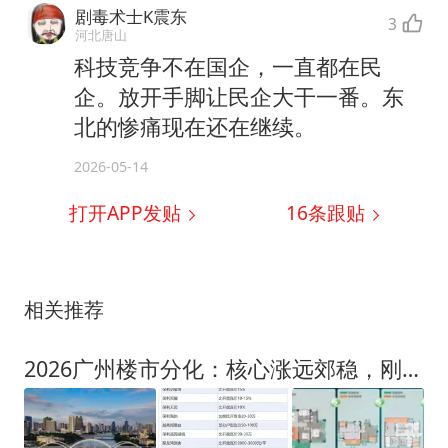
剧毒术士K震东
3
河北唐山
科技竞争不在国企，一直都在民
企。放开手脚让民企大干一番。东
北的惨痛现在还在继续。
2026-05-14
打开APP发贴
16
条跟贴
相关推荐
2026广州楼市分化：核心涨远郊稳，刚需盘也动了