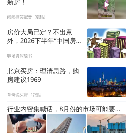
新房！
闹闹搞笑配音
3跟贴
房价大局已定？不出意
外，2026下半年“中国房
价”将迎来3大变化
职场资深秘书
北京买房：理清思路，购
房建议1969
章哥说买房
1跟贴
行业内密集喊话，8月份的市场可能要变了，增税费，低利率，换房补贴