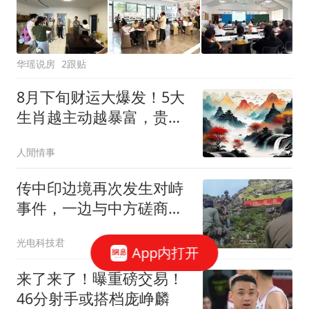
华瑶说房
2跟贴
8月下旬财运大爆发！5大
生肖越主动越暴富，贵人
扎堆，日日进账数不停
人閒情事
传中印边境再次发生对峙
事件，一边与中方磋商，
一边炒作是何意？
光电科技君
App内打开
来了来了！曝重磅交易！
46分射手或搭档庞峥麟