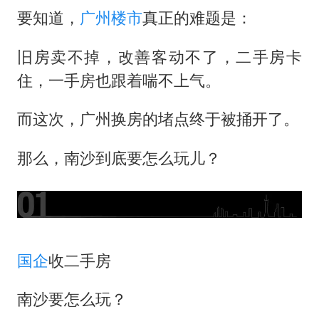
构建更高水平的全民健身公共服务体系
要知道，
广州楼市
真正的难题是：
云南一男子胃中取出180颗铁钉
旧房卖不掉，改善客动不了，二手房卡
景区回应“麦积山石窟看完需2000元”
住，一手房也跟着喘不上气。
曹颖儿子首次演长剧
以军士兵把枪口对准中国记者
而这次，广州换房的堵点终于被捅开了。
奋力开创中国式现代化建设新局面
那么，南沙到底要怎么玩儿？
国企
收二手房
南沙要怎么玩？