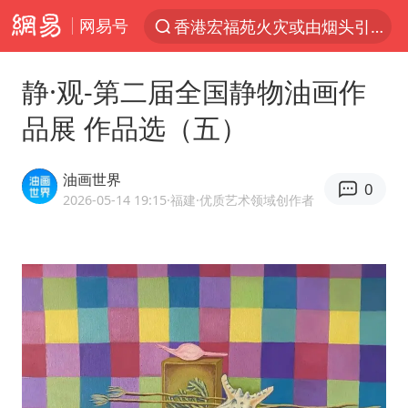
网易号
“China Cool”火了，老外爱上中国避暑游
台风白海豚闭眼了
静·观-第二届全国静物油画作
浙江海事局启动Ⅰ级防台应急响应
品展 作品选（五）
泰国初中生饮弹自尽前开了26枪
云南一地村民过火把节意外灼伤16人
油画世界
0
预计“白海豚”明晚将在浙江舟山到福建福鼎一带沿海登陆
2026-05-14 19:15
·福建
·优质艺术领域创作者
用AI造出新病毒意味着什么
美股创4月份以来最大单周涨幅
王虹邓煜的同学获统计学界诺贝尔奖
台州《告全体市民书》：非必要不外出
泰国校园枪击事件已致8死30余伤