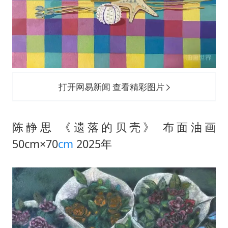
光伏八巨头签署“不低于成本价”倡议
胡彦斌获《歌手2026》歌王
宇树王兴兴被问了360多个问题
79岁老人被城管撞倒后离世案一审开庭
2名小孩玩手机低头幅度近乎折叠
打开网易新闻 查看精彩图片
四川宜宾地震网友称睡觉被摇醒
夯实基础开新局
陈静思 《遗落的贝壳》 布面油画
50cm×70
cm
2025年