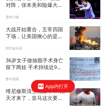
对阵，张本美和险爆大
冷，王艺迪大战伊藤
贵州小娟
大战开始重合，五常四国
下场，让美国揪心的是：
中国依旧稳如泰山
阿芒娱乐说
36岁女子做抽脂手术身亡
留下两娃 手术持续近9个
小时
鲁中晨报
App内打开
维尼修斯清空社媒，1.4亿
天才来了，皇马这次要变
天？皇马这个夏天够热闹