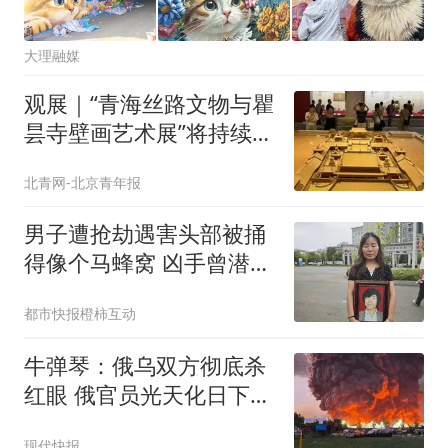
大理融媒
观展｜“青海丝路文物与瞿
昙寺壁画艺术展”将持续至
8月31日
北青网-北京青年报
男子遭抢劫遇害头部被捅
得像个马蜂窝 凶手曾潜逃
30年
都市快报橙柿互动
牛弹琴：俄乌双方彻底杀
红眼 俄官员光天化日下被
暗杀
现代快报