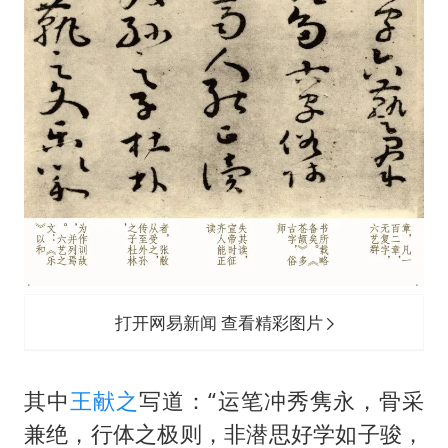
打开网易新闻 查看精彩图片
其中
王献之
写道：“运笔冲秀隽永，骨采
兼绝，行体之极则，非潜思好学如子骏，