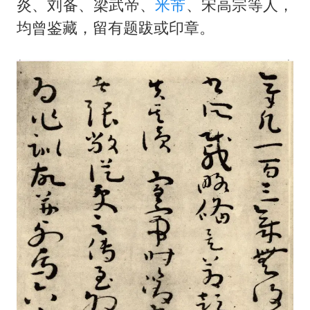
炎、刘备、梁武帝、
米芾
、宋高宗等人，
均曾鉴藏，留有题跋或印章。