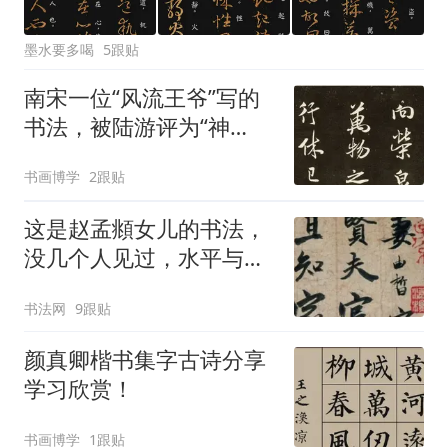
墨水要多喝
5跟贴
南宋一位“风流王爷”写的
书法，被陆游评为“神
品”，董其昌：比得上米
书画博学
2跟贴
芾！
这是赵孟頫女儿的书法，
没几个人见过，水平与父
亲相差不大！
书法网
9跟贴
颜真卿楷书集字古诗分享
学习欣赏！
书画博学
1跟贴