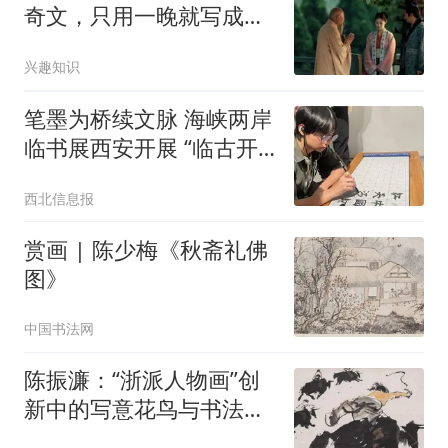
奇文，只用一晚就写成，
至今还在世间流传
兴趣知识
笔墨为桥续文脉 海峡两岸
临书展西安开展 “临古开
新 共书辉煌——西安碑林
西北信息报
海峡两岸临书展（2025—
2026）”开幕
赏画 | 陈少梅《秋斋礼佛
图》
中国书法网
陈振濂：“浙派人物画”创
新中的写意花鸟与书法用
笔诸问题