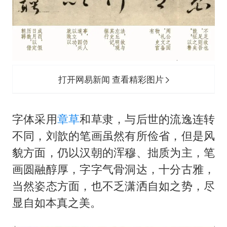
打开网易新闻 查看精彩图片
字体采用
章草
和草隶，与后世的流逸连转
不同，刘歆的笔画虽然有所俭省，但是风
貌方面，仍以汉朝的浑穆、拙质为主，笔
画圆融醇厚，字字气骨洞达，十分古雅，
当然姿态方面，也不乏潇洒自如之势，尽
显自如本真之美。