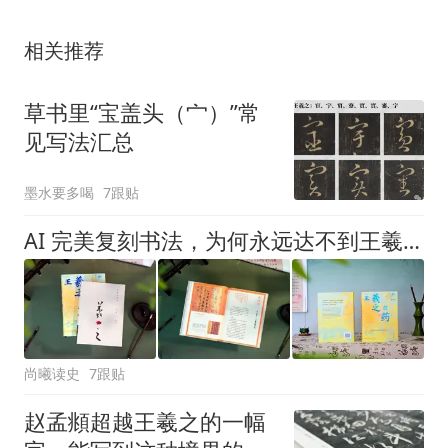
相关推荐
草书里“宝盖头（宀）”常
见写法汇总
墨水要多喝
7跟贴
AI 完美复刻书法，为何永远达不到王羲之的笔墨境界？
尚曦读史
7跟贴
赵孟頫超越王羲之的一幅