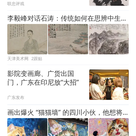
联忠评戏
李毅峰对话石涛：传统如何在思辨中生生不息？
天津美术网
2跟贴
影院变画廊、广货出国
门，广东在印尼放“大招”
广东发布
画出爆火 “猫猫墙” 的四川小伙，他想将一笔一画留在大理