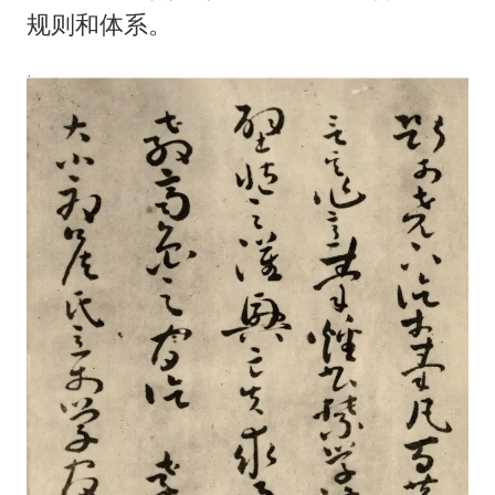
新华社权威快报|我国编制完成新版全月地质图
规则和体系。
80后女柜员逆袭成4200亿银行副行长
山东财大教授刘海明逝世 终年38岁
银行午休1.5小时 留个窗口行不行
李嫣近照曝光
总书记关心百姓身边这些民生大事