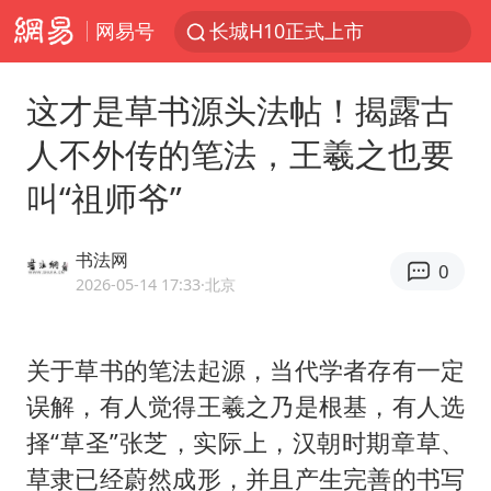
网易号
长城H10正式上市
维持强台风级！白海豚直奔华东沿海
这才是草书源头法帖！揭露古
山东日照市委副书记王峰被查
人不外传的笔法，王羲之也要
印度暴发金迪普拉病毒
叫“祖师爷”
41岁女子为鼓励女儿考上985研究生
美国退回1000亿美元关税
书法网
0
24小时不关空调 电费反而更低？
2026-05-14 17:33
·北京
“事业单位招聘不是人情买卖”
涨价1元的冰红茶 两年少赚了15亿
关于草书的笔法起源，当代学者存有一定
误解，有人觉得王羲之乃是根基，有人选
小伙靠AI减肥 45天瘦40斤进了ICU
择“草圣”张芝，实际上，汉朝时期章草、
李亚鹏向地铁吐血女孩捐99999元
草隶已经蔚然成形，并且产生完善的书写