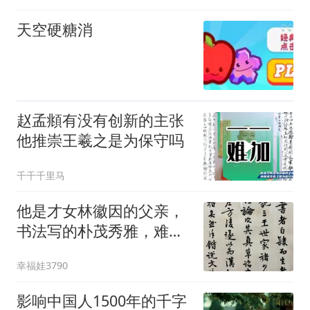
天空硬糖消
赵孟頫有没有创新的主张
他推崇王羲之是为保守吗
千千千里马
他是才女林徽因的父亲，
书法写的朴茂秀雅，难怪
女儿也这么优秀——林长
幸福娃3790
民书法
影响中国人1500年的千字