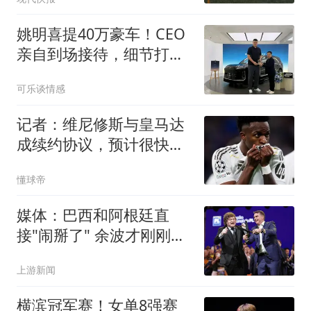
姚明喜提40万豪车！CEO
亲自到场接待，细节打破
赠车传闻
可乐谈情感
记者：维尼修斯与皇马达
成续约协议，预计很快可
以签署
懂球帝
媒体：巴西和阿根廷直
接"闹掰了" 余波才刚刚开
始扩散
上游新闻
横滨冠军赛！女单8强赛