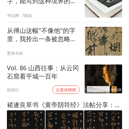
字，能写到这种境界的，
800年来只有他一个人！
书法网
7跟贴
从傅山这幅"不像他"的字
里，我拎出一条被忽略的
用笔心法
墨海书画
Vol. 86 山西往事：从云冈
石窟看平城一百年
00:08
剧谈社
云音乐特供
褚遂良草书《黄帝阴符经》法帖分享：此帖很少见，清晰度尚可，值得学习欣赏，我已配上了参考的逐字楷书释文