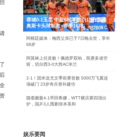
但
蓉城0-1玉昆 中超6轮不胜仍13分领跑
奥斯卡头球制胜+赛季16球
请
阿根廷媒体：梅西父亲已于7日晚去世，享年
68岁
阿莫林上任首败！佩德罗双响，凯赛多凌空
了
斩，切尔西3-0大胜AC米兰
后
2-1！国米送尤文季前赛首败 5000万飞翼连
场破门 23岁奇兵替补建功
全
资
随着蒯曼4-1早田希娜，WTT横滨赛四强出
炉，国乒3人围剿张本美和
娱乐要闻