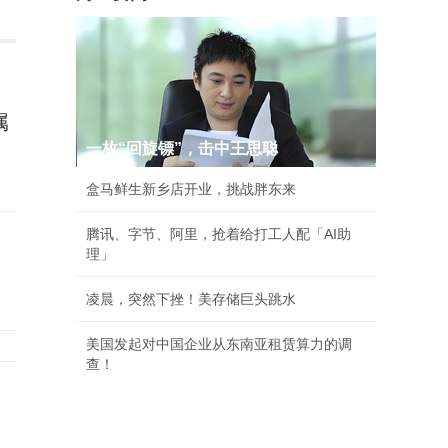
属
一枚“回旋镖”，击中王思聪
盒马鲜生新乡店开业，挑战胖东来
腾讯、字节、阿里，抢着给打工人配「AI助
理」
凌晨，突然下挫！美存储巨头跳水
美国发起对中国企业从东南亚租赁算力的调
查！