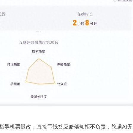
乱指导机票退改，直接亏钱答应赔偿却拒不负责，隐瞒AI无