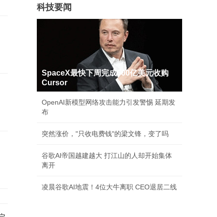
科技要闻
SpaceX最快下周完成600亿美元收购
Cursor
OpenAI新模型网络攻击能力引发警惕 延期发
布
突然涨价，"只收电费钱"的梁文锋，变了吗
谷歌AI帝国越建越大 打江山的人却开始集体
离开
凌晨谷歌AI地震！4位大牛离职 CEO退居二线