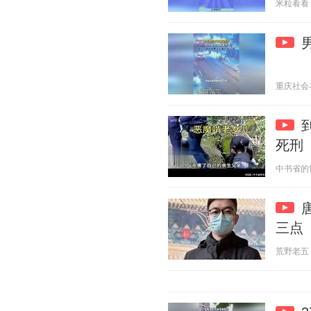
米粒看看 20
重庆社会与法
死刑
中书省的世界
三点
荒野老五 20