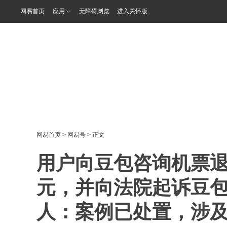
网易首页
应用
无障碍浏览
进入关怀版
网易首页
>
网易号
> 正文
用户向豆包咨询机票退
元，并向法院起诉豆
人：案例已处置，涉