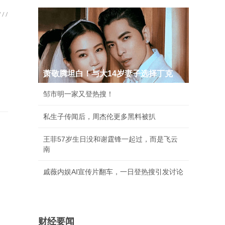
萧敬腾坦白！与大14岁妻子选择丁克
邹市明一家又登热搜！
私生子传闻后，周杰伦更多黑料被扒
王菲57岁生日没和谢霆锋一起过，而是飞云
南
戚薇内娱AI宣传片翻车，一日登热搜引发讨论
财经要闻