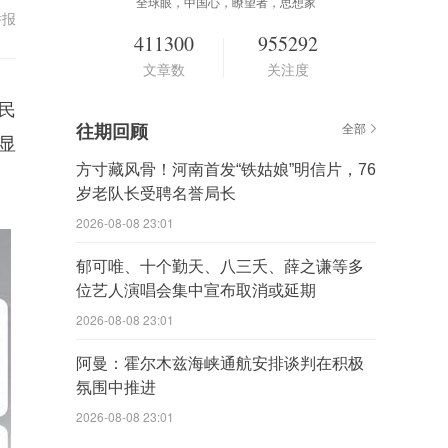
全球眼，中国心，瞭望者，思想家
举报
411300
955292
文章数
关注度
民
往期回顾
全部
显
方寸藏风骨！河南首发“铁姑娘”明信片，76
岁老队长受聘名誉局长
2026-08-08 23:01
郁可唯、十个勤天、八三夭、薛之谦等多
位艺人演唱会集中宣布取消或延期
2026-08-08 23:01
阿曼：霍尔木兹海峡通航安排谈判在积极
氛围中推进
2026-08-08 23:01