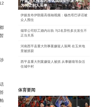
十多万人报名的考试成绩全作废 考生:
2
为何让别人买单
伊媒发布伊朗最高领袖视频：穆杰塔巴讲话被
众人围住
都
烟草公司职工婚内出轨 与2名异性多次发生不
暂
正当关系
河南西平县重大刑事案嫌疑人落网 在玉米地
里被抓获
涉
西平县重大刑案嫌疑人被抓:从事砸墙等杂活
住城中村
话
体育要闻
答
舱