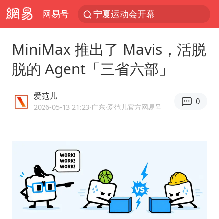
网易号
马克·艾伦退出斯诺克中国公开赛
微信又有新功能，你可以“撤回”你的撤回了！
MiniMax 推出了 Mavis，活脱
新疆优化调整景区内自驾服务费
脱的 Agent「三省六部」
情侣平潭拍日出坠崖1死1伤
上四休三，但降薪1000元，你接受吗？
爱范儿
0
老挝国会主席赛宋蓬逝世
2026-05-13 21:23
·广东
·爱范儿官方网易号
黄金牛市回来了吗
杭州全市有序停课
商场现钱学森巨幅海报 负责人回应
36岁男演员成景区NPC后人气爆棚
“不怕六爷挂得多 就怕六爷挂一颗”