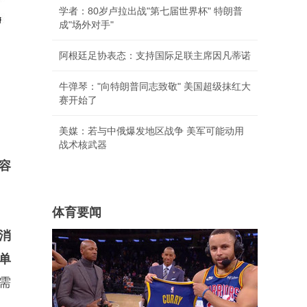
学者：80岁卢拉出战"第七届世界杯" 特朗普
成"场外对手"
阿根廷足协表态：支持国际足联主席因凡蒂诺
牛弹琴："向特朗普同志致敬" 美国超级抹红大
赛开始了
美媒：若与中俄爆发地区战争 美军可能动用
战术核武器
容
体育要闻
消
单
需