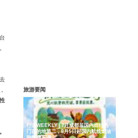
台
。
去
旅游要闻
，
性
行游WEEKLY | 7月成都居国内出行热
。
门目的地第二，8月5日起国内航线燃油
附加费下调