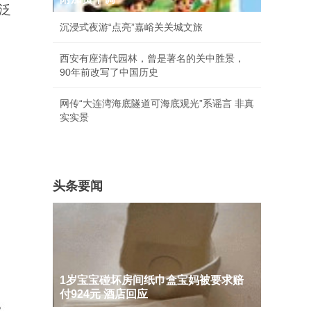
广泛
沉浸式夜游“点亮”嘉峪关关城文旅
西安有座清代园林，曾是著名的关中胜景，
90年前改写了中国历史
网传“大连湾海底隧道可海底观光”系谣言 非真
实实景
头条要闻
1岁宝宝碰坏房间纸巾盒宝妈被要求赔
付924元 酒店回应