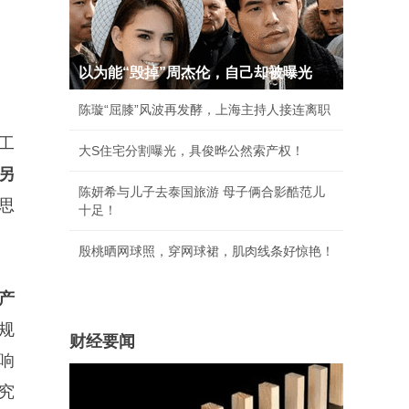
以为能“毁掉”周杰伦，自己却被曝光
陈璇“屈膝”风波再发酵，上海主持人接连离职
工
大S住宅分割曝光，具俊晔公然索产权！
另
陈妍希与儿子去泰国旅游 母子俩合影酷范儿
思
十足！
殷桃晒网球照，穿网球裙，肌肉线条好惊艳！
产
规
财经要闻
响
究