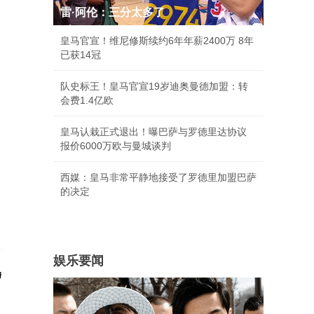
雷·阿伦：三分太多了
皇马官宣！维尼修斯续约6年年薪2400万 8年
已获14冠
队史标王！皇马官宣19岁迪奥曼德加盟：转
会费1.4亿欧
皇马认栽正式退出！曝巴萨与罗德里达协议
报价6000万欧与曼城谈判
西媒：皇马非常平静地接受了罗德里加盟巴萨
的决定
娱乐要闻