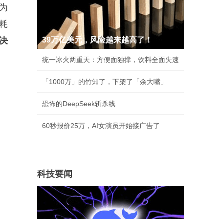
为
耗
决
39万亿美元，风险越来越高了！
统一冰火两重天：方便面独撑，饮料全面失速
「1000万」的竹知了，下架了「余大嘴」
恐怖的DeepSeek斩杀线
60秒报价25万，AI女演员开始接广告了
科技要闻