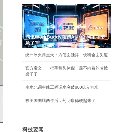
腾讯WorkBuddy领跑AI办公 阿里字节
急了?
统一冰火两重天：方便面独撑，饮料全面失速
官方发文，一把手带头休假，最不内卷的省掀
桌子了
南水北调中线工程调水突破800亿立方米
被美国围堵两年后，药明康德硬起来了
科技要闻