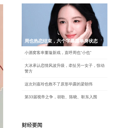
周也热恋结束，六个字暴露单身状态
小酒窝客串董璇新戏，直呼周也“小也”
大冰承认恋情风波升级，牵扯另一女子，惊动
警方
这次刘嘉玲也救不了原形毕露的梁朝伟
第33届视帝之争，胡歌、陈晓、靳东入围
财经要闻