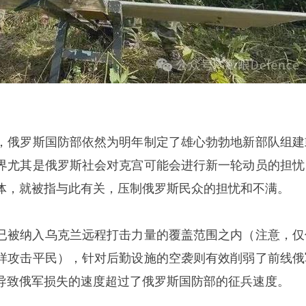
，俄罗斯国防部依然为明年制定了雄心勃勃地新部队组建
界尤其是俄罗斯社会对克宫可能会进行新一轮动员的担忧
体，就被指与此有关，压制俄罗斯民众的担忧和不满。
口已被纳入乌克兰远程打击力量的覆盖范围之内（注意，仅
样攻击平民），针对后勤设施的空袭则有效削弱了前线俄
导致俄军损失的速度超过了俄罗斯国防部的征兵速度。