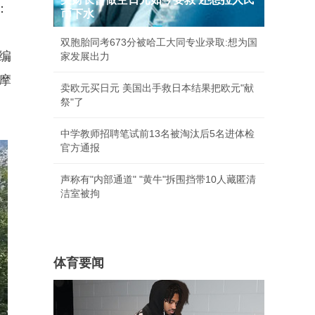
：
币下水
双胞胎同考673分被哈工大同专业录取:想为国
编
家发展出力
摩
卖欧元买日元 美国出手救日本结果把欧元"献
祭"了
中学教师招聘笔试前13名被淘汰后5名进体检
官方通报
声称有"内部通道" "黄牛"拆围挡带10人藏匿清
洁室被拘
体育要闻