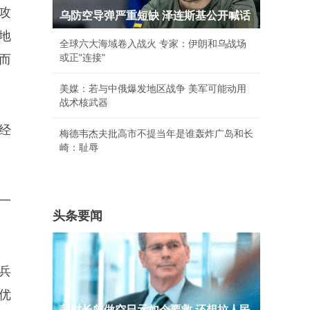
攻
乌防空导弹严重短缺 泽连斯基公开喊话
地
全球六大海域卷入战火 专家：伊朗和乌战场
或正"连接"
而
美媒：若与中俄爆发地区战争 美军可能动用
战术核武器
经
梅德韦杰夫批高市不提当年是谁轰炸广岛和长
崎：耻辱
一
头条要闻
兵
优
美财长曾做空日元如今要救 还想拉人民