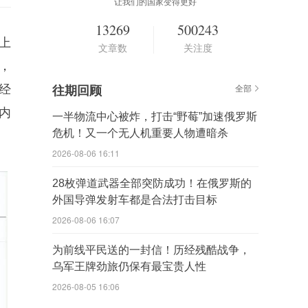
让我们的国家变得更好
13269
500243
上
文章数
关注度
，
经
往期回顾
全部
内
一半物流中心被炸，打击“野莓”加速俄罗斯
危机！又一个无人机重要人物遭暗杀
2026-08-06 16:11
28枚弹道武器全部突防成功！在俄罗斯的
外国导弹发射车都是合法打击目标
2026-08-06 16:07
为前线平民送的一封信！历经残酷战争，
乌军王牌劲旅仍保有最宝贵人性
2026-08-05 16:06