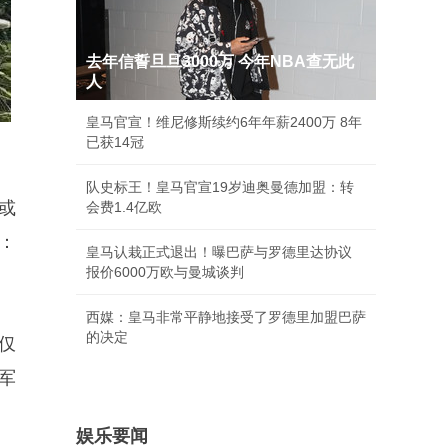
去年信誓旦旦3000万 今年NBA查无此
人
皇马官宣！维尼修斯续约6年年薪2400万 8年
已获14冠
队史标王！皇马官宣19岁迪奥曼德加盟：转
或
会费1.4亿欧
：
皇马认栽正式退出！曝巴萨与罗德里达协议
报价6000万欧与曼城谈判
西媒：皇马非常平静地接受了罗德里加盟巴萨
的决定
仅
军
娱乐要闻