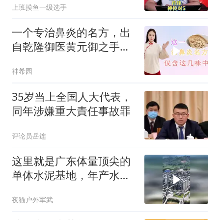
上班摸鱼一级选手
一个专治鼻炎的名方，出
自乾隆御医黄元御之手，
仅仅只有8味中药
神希园
35岁当上全国人大代表，
同年涉嫌重大責任事故罪
评论员岳连
这里就是广东体量顶尖的
单体水泥基地，年产水泥
达1200万吨
夜猫户外军武