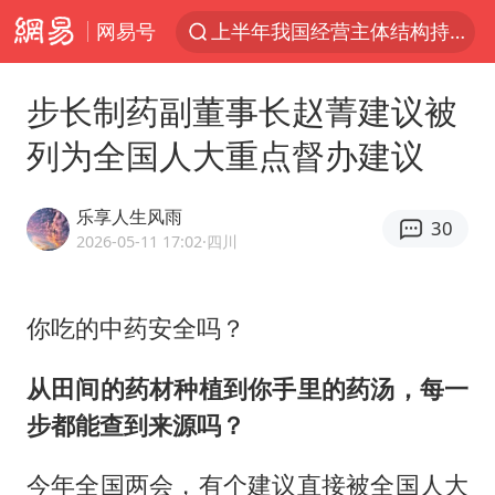
网易号
上半年我国经营主体结构持续优化
于东来回应胖东来近25年老店年底关闭
步长制药副董事长赵菁建议被
《披荆斩棘2026》阵容官宣
列为全国人大重点督办建议
白海豚北上或致京津冀暴雨
国足U17与阿森纳决赛取消 并列冠军
乐享人生风雨
30
香港刷新1884年以来最高气温纪录
2026-05-11 17:02
·四川
新疆一婚礼线上邀请引热议
你吃的中药安全吗？
美将每月供乌爱国者拦截导弹
《龙餐馆》 冲奖
从田间的药材种植到你手里的药汤，每一
构建更高水平的全民健身公共服务体系
步都能查到来源吗？
上门女婿出轨女邻居多年被判重婚罪
今年全国两会，有个建议直接被全国人大