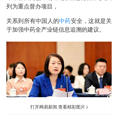
世界第1特鲁姆普斯诺克中国赛一轮游
列为重点督办项目，
云南一男子胃中取出180颗铁钉
关系到所有中国人的
中药
安全，这就是关
以军士兵把枪口对准中国记者
于加强中药全产业链信息追溯的建议。
景区回应“麦积山石窟看完需2000元”
曹颖儿子首次演长剧
全球最大级别运输船通过长江大桥
奋力开创中国式现代化建设新局面
打开网易新闻 查看精彩图片