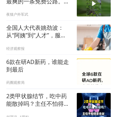
最爽的一条免费公路。它
全长28公里
夜猫户外军武
全国人大代表姚劲波：
从“阿姨”到“人才”，服
务“一老一小”需求
经济观察报
6款在研AD新药，谁能走
到最后
药圈观察局
2类甲状腺结节，吃中药
能散掉吗？主任不怕得罪
也说
赵萍说
1跟贴