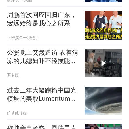
周鹏首次回应回归广东，
宏远始终是我心之所系
上班摸鱼一级选手
公婆晚上突然造访 衣着清
凉的儿媳妇吓不轻拔腿就
跑
匿名版
过去三年大幅跑输中国光
模块的美股Lumentum和
Coherent，近期为何开始
价值线传媒
大逆袭？
穆帅亲自考察！恩德里克