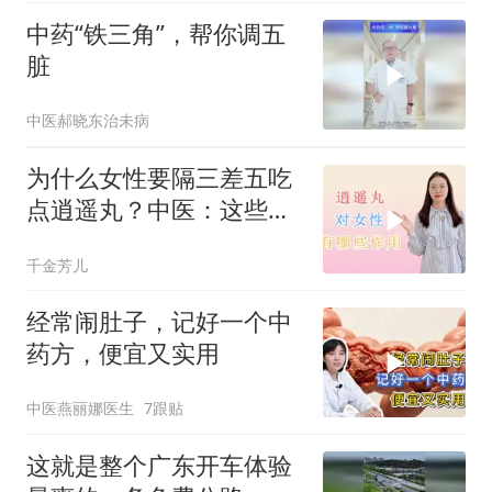
中药“铁三角”，帮你调五
脏
中医郝晓东治未病
为什么女性要隔三差五吃
点逍遥丸？中医：这些情
况，需要忌服
千金芳儿
经常闹肚子，记好一个中
药方，便宜又实用
中医燕丽娜医生
7跟贴
这就是整个广东开车体验