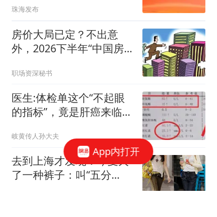
珠海发布
房价大局已定？不出意
外，2026下半年“中国房
价”将迎来3大变化
职场资深秘书
医生:体检单这个“不起眼
的指标”，竟是肝癌来临
的“预警信号”
岐黄传人孙大夫
App内打开
去到上海才发现：今夏火
了一种裤子：叫“五分
裤”，上身洋气显高
时尚穿搭生活馆