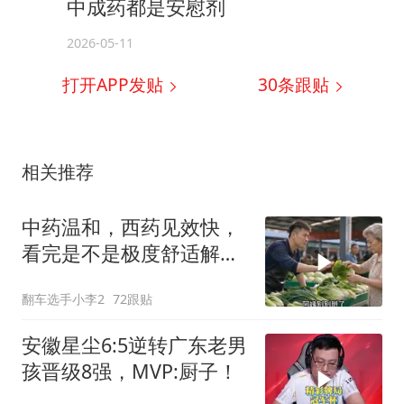
中成药都是安慰剂
2026-05-11
打开APP发贴
30
条跟贴
相关推荐
中药温和，西药见效快，
看完是不是极度舒适解
压？
翻车选手小李2
72跟贴
安徽星尘6:5逆转广东老男
孩晋级8强，MVP:厨子！