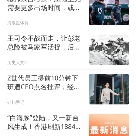
需要更多出场时间，或租
借加盟罗马！
海浪星体育
王司令不战而走，让彭老
总险被马家军活捉，后缺
席我国首次大授衔
历史人文2
Z世代员工提前10分钟下
班遭CEO点名批评，经理
消失1小时却无人过问
硅屿手记
“白海豚”登陆，又一新台
风生成！香港刷新1884年
来最热纪录