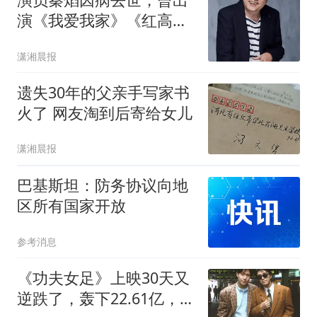
演《我爱我家》《红高
粱》，李勤勤、张程等发
潇湘晨报
文悼念
遗失30年的父亲手写家书
火了 网友淘到后寄给女儿
潇湘晨报
巴基斯坦：防务协议向地
区所有国家开放
参考消息
《功夫女足》上映30天又
逆跌了，轰下22.61亿，领