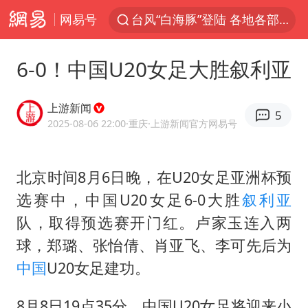
台风“白海豚”登陆 各地各部门全力应对
网易号
上海鼓励居家办公
费大厨口号更改 不再宣传小炒肉大王
6-0！中国U20女足大胜叙利亚
成都多趟列车临时停运
上游新闻
河南启动防汛四级应急响应
5
2025-08-06 22:00
·重庆
·上游新闻官方网易号
独闯南太行失联女子遗体已找到
血指纹匹配成功，20年悬案告破！凶手被执行死刑
北京时间8月6日晚，在U20女足亚洲杯预
多地银行上调存款利率
选赛中，中国U20女足6-0大胜
叙利亚
朱一龙的鼻子怎么了
队，取得预选赛开门红。卢家玉连入两
球，郑璐、张怡倩、肖亚飞、李可先后为
演员秦焰去世 曾出演《狂飙》
中国
U20女足建功。
白海豚突然大拐弯 走出罕见路线
三预警齐发 11个省份有大到暴雨
8月8日19点35分，中国U20女足将迎来小