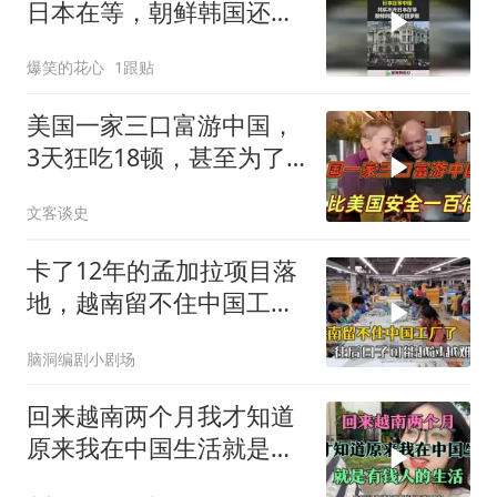
日本在等，朝鲜韩国还有
俄罗斯！
爆笑的花心
1跟贴
美国一家三口富游中国，
3天狂吃18顿，甚至为了
美食想定居
文客谈史
卡了12年的孟加拉项目落
地，越南留不住中国工
厂，今年越过越难
脑洞编剧小剧场
回来越南两个月我才知道
原来我在中国生活就是有
钱人的生活