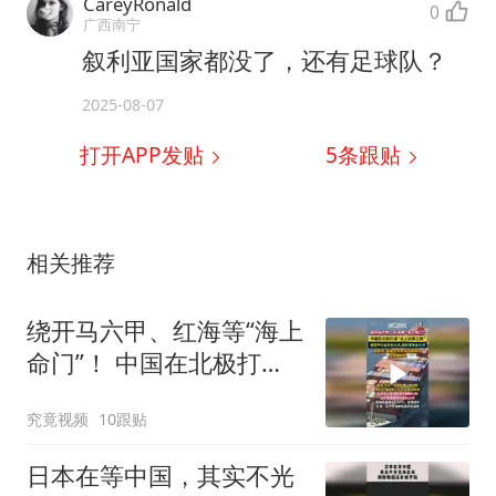
CareyRonald
0
广西南宁
叙利亚国家都没了，还有足球队？
2025-08-07
打开APP发贴
5
条跟贴
相关推荐
绕开马六甲、红海等“海上
命门”！ 中国在北极打
通“冰上丝绸之路”
究竟视频
10跟贴
日本在等中国，其实不光