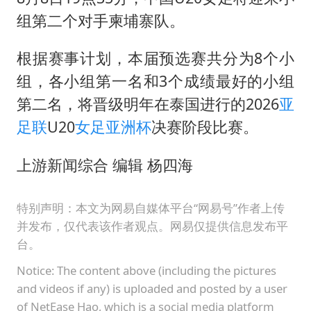
SK海力士回应“或出售重庆工厂”传闻
组第二个对手柬埔寨队。
大疆错失宇树
根据赛事计划，本届预选赛共分为8个小
周星驰妈妈现身香港首映礼
组，各小组第一名和3个成绩最好的小组
56岁刘奕君跟13岁女儿合跳
第二名，将晋级明年在泰国进行的2026
亚
“还不如不放假”
足联
U20
女足亚洲杯
决赛阶段比赛。
从科技创新看开局起步的时与势
上游新闻综合 编辑 杨四海
特别声明：本文为网易自媒体平台“网易号”作者上传
并发布，仅代表该作者观点。网易仅提供信息发布平
台。
Notice: The content above (including the pictures
and videos if any) is uploaded and posted by a user
of NetEase Hao, which is a social media platform