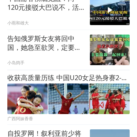
120元接驳大巴说不，活
该你们亏得血本无
小雨和雄大
告知俄罗斯女友将回中
国，她急至欲哭，定要同
我归国
小岛鸽手
收获高质量历练 中国U20女足热身赛2-1力克朝鲜U20
广西阿妹香香
自投罗网！叙利亚前少将