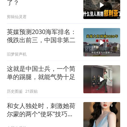
了？
剪辑仙灵君
英媒预测2030海军排名：
俄跌出前三，中国非第二
旧梦留声机
这就是中国士兵，一个简
单的踢腿，就能气势十足
历史图鉴
21跟贴
和女人独处时，刺激她荷
尔蒙的两个“使坏”技巧，
越坏越粘你