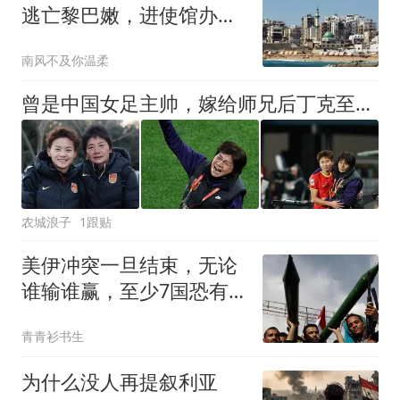
逃亡黎巴嫩，进使馆办手
续竟遭瓮中捉鳖
南风不及你温柔
曾是中国女足主帅，嫁给师兄后丁克至今，如今丈夫是上海女足领队
农城浪子
1跟贴
美伊冲突一旦结束，无论
谁输谁赢，至少7国恐有
亡国之忧，它最惨
青青衫书生
为什么没人再提叙利亚