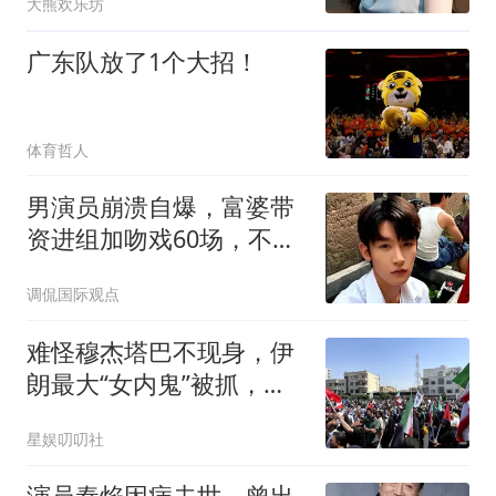
大熊欢乐坊
广东队放了1个大招！
体育哲人
男演员崩溃自爆，富婆带
资进组加吻戏60场，不敢
得罪只能忍？
调侃国际观点
难怪穆杰塔巴不现身，伊
朗最大“女内鬼”被抓，泄
露大量国家机密
星娱叨叨社
演员秦焰因病去世，曾出