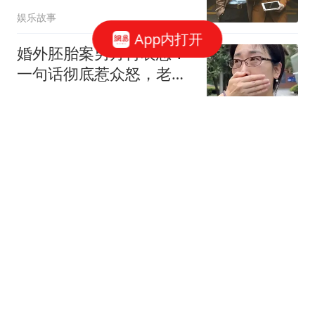
先暑期档季军《蜘蛛侠
娱乐故事
4》近10亿，星爷还是无
App内打开
敌！
婚外胚胎案男方再表态！
一句话彻底惹众怒，老底
被揭，家丑再曝
娱瓜酱
离婚证刚领，婆婆冷笑：
公司是我儿子的，你走
人！我冷笑：这是我
麦子情感故事
被忽视的细节：朝鲜中将
指挥家张龙植曾经中风
IN朝鲜