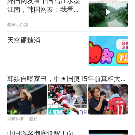
外国网友看中国乌江水墨
江南，韩国网友：我看见
了中国落后的一面
狗剩小白菜
天空硬糖消
韩媒自曝家丑，中国国奥15年前真相大白！当年耻辱原来是被人做局
老嘪科普
1跟贴
中国游客彻底觉醒！向