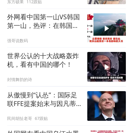
东方硕果
112跟贴
外网看中国第一山VS韩国
第一山，热评：在韩国土
堆也算山？
强哥说数码
世界公认的十大战略轰炸
机，看有中国的哪个！
封情舞韵的诗
从傲慢到“认怂”：国际足
联FFE提案始末与因凡蒂
诺的至暗时刻
民间胡扯老哥
67跟贴